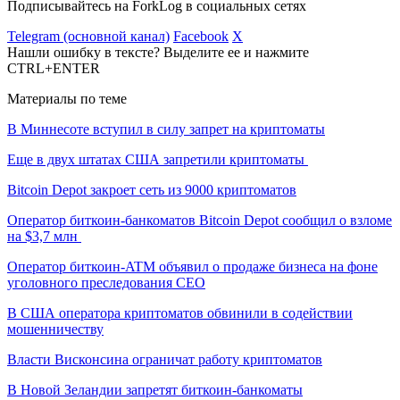
Подписывайтесь на ForkLog в социальных сетях
Telegram (основной канал)
Facebook
X
Нашли ошибку в тексте? Выделите ее и нажмите
CTRL+ENTER
Материалы по теме
В Миннесоте вступил в силу запрет на криптоматы
Еще в двух штатах США запретили криптоматы
Bitcoin Depot закроет сеть из 9000 криптоматов
Оператор биткоин-банкоматов Bitcoin Depot сообщил о взломе
на $3,7 млн
Оператор биткоин-ATM объявил о продаже бизнеса на фоне
уголовного преследования CEO
В США оператора криптоматов обвинили в содействии
мошенничеству
Власти Висконсина ограничат работу криптоматов
В Новой Зеландии запретят биткоин-банкоматы