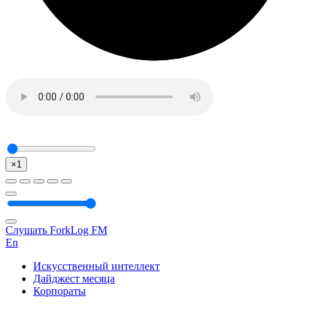
×1
Слушать ForkLog FM
En
Искусственный интеллект
Дайджест месяца
Корпораты