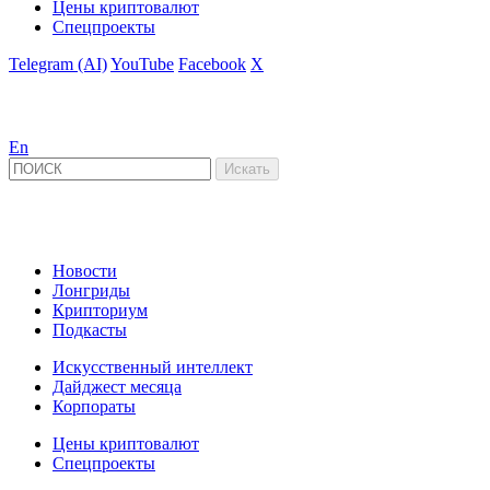
Цены криптовалют
Спецпроекты
Telegram (AI)
YouTube
Facebook
X
En
Новости
Лонгриды
Крипториум
Подкасты
Искусственный интеллект
Дайджест месяца
Корпораты
Цены криптовалют
Спецпроекты