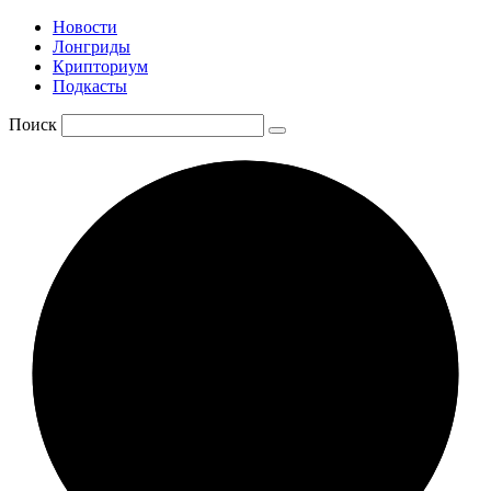
Новости
Лонгриды
Крипториум
Подкасты
Поиск