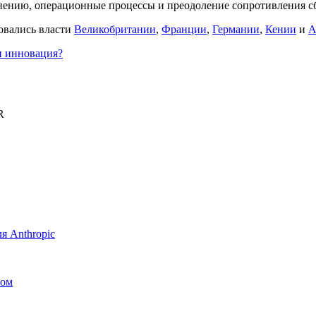
мнению, операционные процессы и преодоление сопротивления 
совались власти
Великобритании
,
Франции
,
Германии
,
Кении
и
А
и инновация?
R
я Anthropic
вом