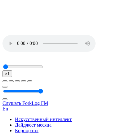
×1
Слушать ForkLog FM
En
Искусственный интеллект
Дайджест месяца
Корпораты