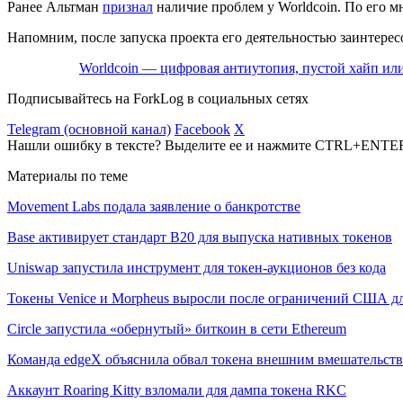
Ранее Альтман
признал
наличие проблем у Worldcoin. По его 
Напомним, после запуска проекта его деятельностью заинтере
Worldcoin — цифровая антиутопия, пустой хайп ил
Подписывайтесь на ForkLog в социальных сетях
Telegram (основной канал)
Facebook
X
Нашли ошибку в тексте? Выделите ее и нажмите CTRL+ENTE
Материалы по теме
Movement Labs подала заявление о банкротстве
Base активирует стандарт B20 для выпуска нативных токенов
Uniswap запустила инструмент для токен-аукционов без кода
Токены Venice и Morpheus выросли после ограничений США дл
Circle запустила «обернутый» биткоин в сети Ethereum
Команда edgeX объяснила обвал токена внешним вмешательст
Аккаунт Roaring Kitty взломали для дампа токена RKC