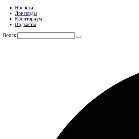
Новости
Лонгриды
Крипториум
Подкасты
Поиск