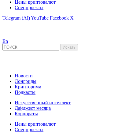
Цены криптовалют
Спецпроекты
Telegram (AI)
YouTube
Facebook
X
En
Новости
Лонгриды
Крипториум
Подкасты
Искусственный интеллект
Дайджест месяца
Корпораты
Цены криптовалют
Спецпроекты