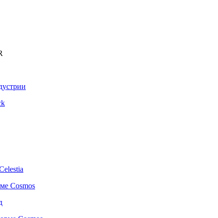
R
ндустрии
ck
elestia
рме Cosmos
д