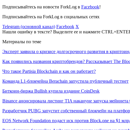
Подписывайтесь на новости ForkLog в
Facebook
!
Подписывайтесь на ForkLog в социальных сетях
Telegram (основной канал)
Facebook
X
Нашли ошибку в тексте? Выделите ее и нажмите CTRL+ENTE
Материалы по теме
Эксперт заявила о кризисе долгосрочного развития в криптои
Как появились названия криптобрендов? Рассказывает The Blo
Что такое Partisia Blockchain и как он работает?
Команда L1-блокчейна Berachain запустила публичный тестнет
Биткоин-биржа Bullish купила издание CoinDesk
Binance анонсировала листинг TIA накануне запуска мейннета C
Разработчик PUBG запустит собственный блокчейн на платфо
EOS Network Foundation подаст иск против Block.one на $1 млр