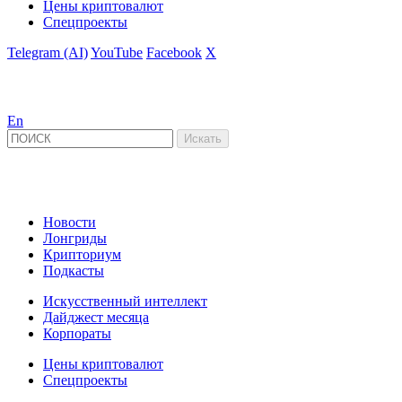
Цены криптовалют
Спецпроекты
Telegram (AI)
YouTube
Facebook
X
En
Новости
Лонгриды
Крипториум
Подкасты
Искусственный интеллект
Дайджест месяца
Корпораты
Цены криптовалют
Спецпроекты