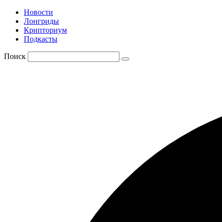
Новости
Лонгриды
Крипториум
Подкасты
Поиск