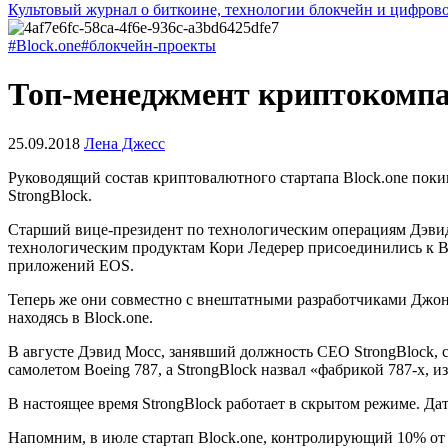
Культовый журнал о биткоине, технологии блокчейн и цифров
#Block.one
#блокчейн-проекты
Топ-менеджмент криптокомпан
25.09.2018
Лена Джесс
Руководящий состав криптовалютного стартапа Block.one пок
StrongBlock.
Старший вице-президент по технологическим операциям Дэвид
технологическим продуктам Кори Ледерер присоединились к Blo
приложений EOS.
Теперь же они совместно с внештатными разработчиками Джон
находясь в Block.one.
В августе Дэвид Мосс, занявший должность CEO StrongBlock, 
самолетом Boeing 787, а StrongBlock назвал «фабрикой 787-х, 
В настоящее время StrongBlock работает в скрытом режиме. Дат
Напомним, в июле стартап Block.one, контролирующий 10% от