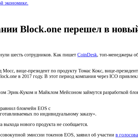
ой экономике.
ии Block.one перешел в новы
инули шесть сотрудников. Как пишет
CoinDesk
, топ-менеджеры о
 Мосс, вице-президент по продукту Томас Кокс, вице-президент
ck.one в 2017 году. В этот период компания через ICO привлекл
ом Эрик-Куком и Майклом Мейсоном займутся разработкой блокч
сравнил блокчейн EOS с
изготавливаемых по индивидуальному заказу».
а выхода нового продукта не сообщается.
 совокупной эмиссии токенов EOS, заявил об участии
в голосов