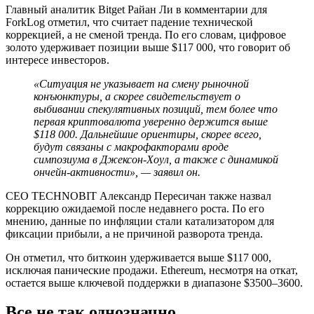
Главный аналитик Bitget Райан Ли в комментарии для
ForkLog отметил, что считает падение технической
коррекцией, а не сменой тренда. По его словам, цифровое
золото удерживает позиции выше $117 000, что говорит об
интересе инвесторов.
«Ситуация не указывает на смену рыночной
конъюнктуры, а скорее свидетельствует о
выбивании спекулятивных позиций, тем более что
первая криптовалюта уверенно держится выше
$118 000. Дальнейшие ориентиры, скорее всего,
будут связаны с макрофакторами вроде
симпозиума в Джексон-Хоул, а также с динамикой
ончейн-активности», — заявил он.
CEO TECHNOBIT Александр Пересичан также назвал
коррекцию ожидаемой после недавнего роста. По его
мнению, данные по инфляции стали катализатором для
фиксации прибыли, а не причиной разворота тренда.
Он отметил, что биткоин удерживается выше $117 000,
исключая панические продажи. Ethereum, несмотря на откат,
остается выше ключевой поддержки в диапазоне $3500–3600.
Все не так однозначно