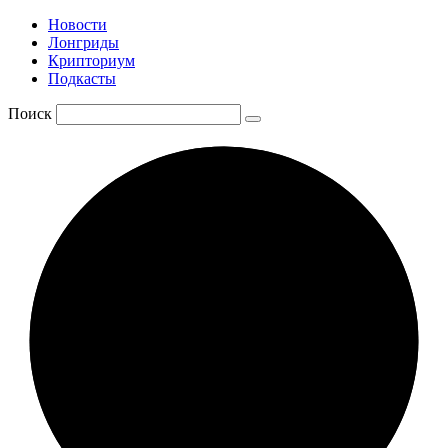
Новости
Лонгриды
Крипториум
Подкасты
Поиск