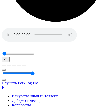
×1
Слушать ForkLog FM
En
Искусственный интеллект
Дайджест месяца
Корпораты