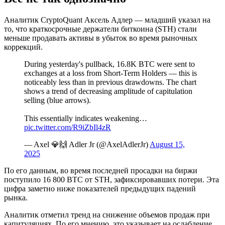
Аналитик CryptoQuant Аксель Адлер — младший указал на
то, что краткосрочные держатели биткоина (STH) стали
меньше продавать активы в убыток во время рыночных
коррекций.
During yesterday's pullback, 16.8K BTC were sent to
exchanges at a loss from Short-Term Holders — this is
noticeably less than in previous drawdowns. The chart
shows a trend of decreasing amplitude of capitulation
selling (blue arrows).
This essentially indicates weakening…
pic.twitter.com/R9iZbIl4zR
— Axel 💎🙌 Adler Jr (@AxelAdlerJr)
August 15,
2025
По его данным, во время последней просадки на биржи
поступило 16 800 BTC от STH, зафиксировавших потери. Эта
цифра заметно ниже показателей предыдущих падений
рынка.
Аналитик отметил тренд на снижение объемов продаж при
капитуляциях. По его мнению, это указывает на ослабление