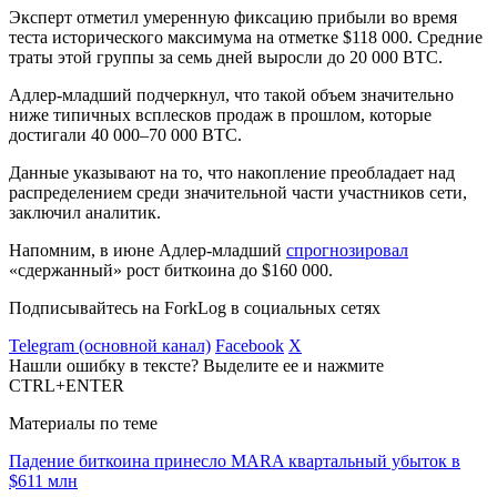
Эксперт отметил умеренную фиксацию прибыли во время
теста исторического максимума на отметке $118 000. Средние
траты этой группы за семь дней выросли до 20 000 BTC.
Адлер-младший подчеркнул, что такой объем значительно
ниже типичных всплесков продаж в прошлом, которые
достигали 40 000–70 000 BTC.
Данные указывают на то, что накопление преобладает над
распределением среди значительной части участников сети,
заключил аналитик.
Напомним, в июне Адлер-младший
спрогнозировал
«сдержанный» рост биткоина до $160 000.
Подписывайтесь на ForkLog в социальных сетях
Telegram (основной канал)
Facebook
X
Нашли ошибку в тексте? Выделите ее и нажмите
CTRL+ENTER
Материалы по теме
Падение биткоина принесло MARA квартальный убыток в
$611 млн