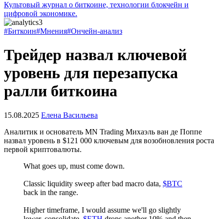
Культовый журнал о биткоине, технологии блокчейн и
цифровой экономике.
#Биткоин
#Мнения
#Ончейн-анализ
Трейдер назвал ключевой
уровень для перезапуска
ралли биткоина
15.08.2025
Елена Васильева
Аналитик и основатель MN Trading Михаэль ван де Поппе
назвал уровень в $121 000 ключевым для возобновления роста
первой криптовалюты.
What goes up, must come down.
Classic liquidity sweep after bad macro data,
$BTC
back in the range.
Higher timeframe, I would assume we'll go slightly
lower, consolidate,
$ETH
drops another 10% and then