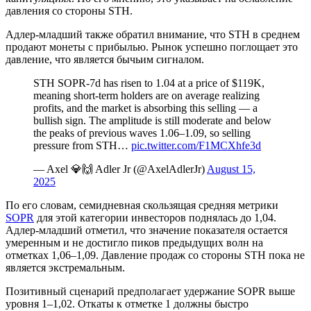
давления со стороны STH.
Адлер-младший также обратил внимание, что STH в среднем
продают монеты с прибылью. Рынок успешно поглощает это
давление, что является бычьим сигналом.
STH SOPR-7d has risen to 1.04 at a price of $119K,
meaning short-term holders are on average realizing
profits, and the market is absorbing this selling — a
bullish sign. The amplitude is still moderate and below
the peaks of previous waves 1.06–1.09, so selling
pressure from STH…
pic.twitter.com/F1MCXhfe3d
— Axel 💎🙌 Adler Jr (@AxelAdlerJr)
August 15,
2025
По его словам, семидневная скользящая средняя метрики
SOPR
для этой категории инвесторов поднялась до 1,04.
Адлер-младший отметил, что значение показателя остается
умеренным и не достигло пиков предыдущих волн на
отметках 1,06–1,09. Давление продаж со стороны STH пока не
является экстремальным.
Позитивный сценарий предполагает удержание SOPR выше
уровня 1–1,02. Откаты к отметке 1 должны быстро