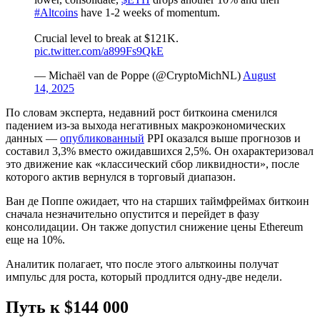
#Altcoins
have 1-2 weeks of momentum.
Crucial level to break at $121K.
pic.twitter.com/a899Fs9QkE
— Michaël van de Poppe (@CryptoMichNL)
August
14, 2025
По словам эксперта, недавний рост биткоина сменился
падением из-за выхода негативных макроэкономических
данных —
опубликованный
PPI
оказался выше прогнозов и
составил 3,3% вместо ожидавшихся 2,5%. Он охарактеризовал
это движение как «классический сбор ликвидности», после
которого актив вернулся в торговый диапазон.
Ван де Поппе ожидает, что на старших таймфреймах биткоин
сначала незначительно опустится и перейдет в фазу
консолидации. Он также допустил снижение цены Ethereum
еще на 10%.
Аналитик полагает, что после этого альткоины получат
импульс для роста, который продлится одну-две недели.
Путь к $144 000