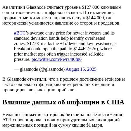
Аналитики Glassnode считают уровень $127 000 ключевым
сопротивлением для цифрового золота. По их мнению,
прорыв отметки может направить цену к $144 000, где
исторически усиливается давление со стороны продавцов.
#BTC
’s average entry price for newer investors and its
standard deviation bands help identify overheated
zones. $127K marks the +1σ level and key resistance; a
breakout could open the path to $144K (+2σ), where
prior market tops often trigger increased sell-side
pressure.
pic.twitter.com/Pwra4t6fn6
— glassnode (@glassnode)
August 15, 2025
В Glassnode отметили, что в прошлом достижение этой зоны
часто совпадало с формированием рыночных вершин и
провоцировало фиксацию прибыли.
Влияние данных об инфляции в США
Недавнее снижение котировок биткоина после достижения
ATH
спровоцировало волну принудительных ликвидаций
маржинальных позиций на сумму свыше $1 млрд.