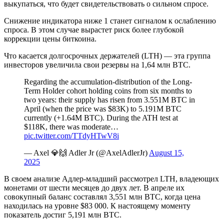
выкупаться, что будет свидетельствовать о сильном спросе.
Снижение индикатора ниже 1 станет сигналом к ослаблению
спроса. В этом случае вырастет риск более глубокой
коррекции цены биткоина.
Что касается долгосрочных держателей (LTH) — эта группа
инвесторов увеличила свои резервы на 1,64 млн BTC.
Regarding the accumulation-distribution of the Long-
Term Holder cohort holding coins from six months to
two years: their supply has risen from 3.551M BTC in
April (when the price was $83K) to 5.191M BTC
currently (+1.64M BTC). During the ATH test at
$118K, there was moderate…
pic.twitter.com/TTdyHTwV8i
— Axel 💎🙌 Adler Jr (@AxelAdlerJr)
August 15,
2025
В своем анализе Адлер-младший рассмотрел LTH, владеющих
монетами от шести месяцев до двух лет. В апреле их
совокупный баланс составлял 3,551 млн BTC, когда цена
находилась на уровне $83 000. К настоящему моменту
показатель достиг 5,191 млн BTC.