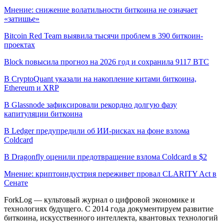
Мнение: снижение волатильности биткоина не означает
«затишье»
Bitcoin Red Team выявила тысячи проблем в 390 биткоин-
проектах
Block повысила прогноз на 2026 год и сохранила 9117 BTC
В CryptoQuant указали на накопление китами биткоина,
Ethereum и XRP
В Glassnode зафиксировали рекордно долгую фазу
капитуляции биткоина
В Ledger предупредили об ИИ-рисках на фоне взлома
Coldcard
В Dragonfly оценили предотвращение взлома Coldcard в $2
Мнение: криптоиндустрия переживет провал CLARITY Act в
Сенате
ForkLog — культовый журнал о цифровой экономике и
технологиях будущего. С 2014 года документируем развитие
биткоина, искусственного интеллекта, квантовых технологий