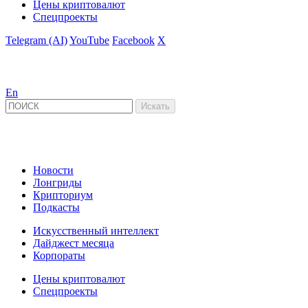
Цены криптовалют
Спецпроекты
Telegram (AI)
YouTube
Facebook
X
En
Новости
Лонгриды
Крипториум
Подкасты
Искусственный интеллект
Дайджест месяца
Корпораты
Цены криптовалют
Спецпроекты