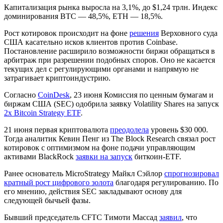
Капитализация рынка выросла на 3,1%, до $1,24 трлн. Индекс
доминирования BTC — 48,5%, ETH — 18,5%.
Рост котировок происходит на фоне
решения
Верховного суда
США касательно исков клиентов против Coinbase.
Постановление расширило возможности биржи обращаться в
арбитраж при разрешении подобных споров. Оно не касается
текущих дел с регулирующими органами и напрямую не
затрагивает криптоиндустрию.
Согласно
CoinDesk
, 23 июня Комиссия по ценным бумагам и
биржам США (SEC) одобрила заявку Volatility Shares на запуск
2x Bitcoin Strategy ETF
.
21 июня первая криптовалюта
преодолела
уровень $30 000.
Тогда аналитик Кевин Пенг из The Block Research связал рост
котировок с оптимизмом на фоне подачи управляющим
активами BlackRock
заявки на запуск
биткоин-
ETF
.
Ранее основатель MicroStrategy Майкл Сэйлор
спрогнозировал
кратный рост цифрового золота
благодаря регулированию. По
его мнению, действия SEC закладывают основу для
следующей бычьей фазы.
Бывший председатель
CFTC
Тимоти Массад
заявил
, что