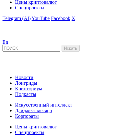
Цены криптовалют
Спецпроекты
Telegram (AI)
YouTube
Facebook
X
En
Новости
Лонгриды
Крипториум
Подкасты
Искусственный интеллект
Дайджест месяца
Корпораты
Цены криптовалют
Спецпроекты