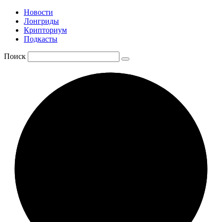
Новости
Лонгриды
Крипториум
Подкасты
Поиск