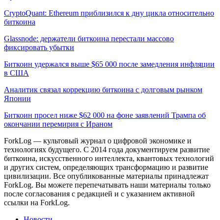
CryptoQuant: Ethereum приблизился к дну цикла относительно
биткоина
Glassnode: держатели биткоина перестали массово
фиксировать убытки
Биткоин удержался выше $65 000 после замедления инфляции
в США
Аналитик связал коррекцию биткоина с долговым рынком
Японии
Биткоин просел ниже $62 000 на фоне заявлений Трампа об
окончании перемирия с Ираном
ForkLog — культовый журнал о цифровой экономике и
технологиях будущего. С 2014 года документируем развитие
биткоина, искусственного интеллекта, квантовых технологий
и других систем, определяющих трансформацию и развитие
цивилизации.
Все опубликованные материалы принадлежат
ForkLog. Вы можете перепечатывать наши материалы только
после согласования с редакцией и с указанием активной
ссылки на ForkLog.
Новости