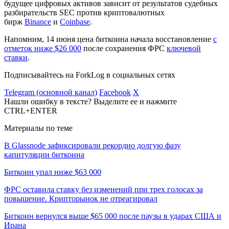
будущее цифровых активов зависит от результатов судебных
разбирательств SEC против криптовалютных
бирж
Binance
и
Coinbase
.
Напомним, 14 июня цена биткоина начала восстановление
с
отметок ниже $26 000
после сохранения
ФРС
ключевой
ставки
.
Подписывайтесь на ForkLog в социальных сетях
Telegram (основной канал)
Facebook
X
Нашли ошибку в тексте? Выделите ее и нажмите
CTRL+ENTER
Материалы по теме
В Glassnode зафиксировали рекордно долгую фазу
капитуляции биткоина
Биткоин упал ниже $63 000
ФРС оставила ставку без изменений при трех голосах за
повышение. Крипторынок не отреагировал
Биткоин вернулся выше $65 000 после паузы в ударах США и
Ирана