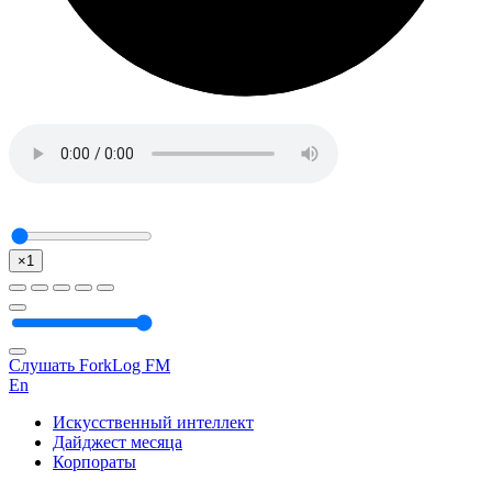
×1
Слушать ForkLog FM
En
Искусственный интеллект
Дайджест месяца
Корпораты