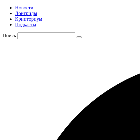
Новости
Лонгриды
Крипториум
Подкасты
Поиск