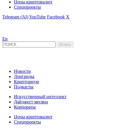
Цены криптовалют
Спецпроекты
Telegram (AI)
YouTube
Facebook
X
En
Новости
Лонгриды
Крипториум
Подкасты
Искусственный интеллект
Дайджест месяца
Корпораты
Цены криптовалют
Спецпроекты