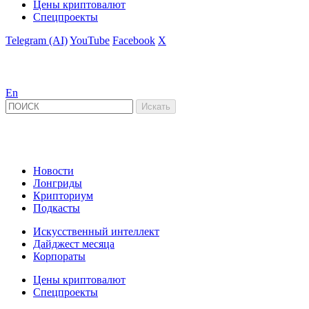
Цены криптовалют
Спецпроекты
Telegram (AI)
YouTube
Facebook
X
En
Новости
Лонгриды
Крипториум
Подкасты
Искусственный интеллект
Дайджест месяца
Корпораты
Цены криптовалют
Спецпроекты