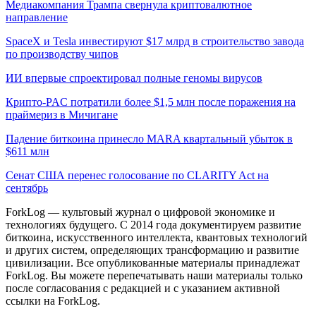
Медиакомпания Трампа свернула криптовалютное
направление
SpaceX и Tesla инвестируют $17 млрд в строительство завода
по производству чипов
ИИ впервые спроектировал полные геномы вирусов
Крипто-PAC потратили более $1,5 млн после поражения на
праймериз в Мичигане
Падение биткоина принесло MARA квартальный убыток в
$611 млн
Сенат США перенес голосование по CLARITY Act на
сентябрь
ForkLog — культовый журнал о цифровой экономике и
технологиях будущего. С 2014 года документируем развитие
биткоина, искусственного интеллекта, квантовых технологий
и других систем, определяющих трансформацию и развитие
цивилизации.
Все опубликованные материалы принадлежат
ForkLog. Вы можете перепечатывать наши материалы только
после согласования с редакцией и с указанием активной
ссылки на ForkLog.