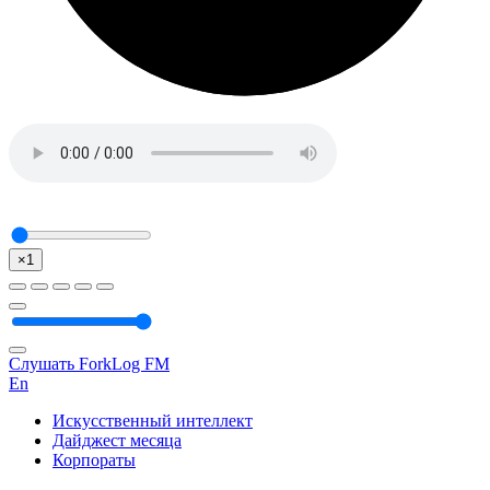
×1
Слушать ForkLog FM
En
Искусственный интеллект
Дайджест месяца
Корпораты