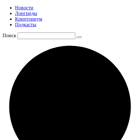
Новости
Лонгриды
Крипториум
Подкасты
Поиск