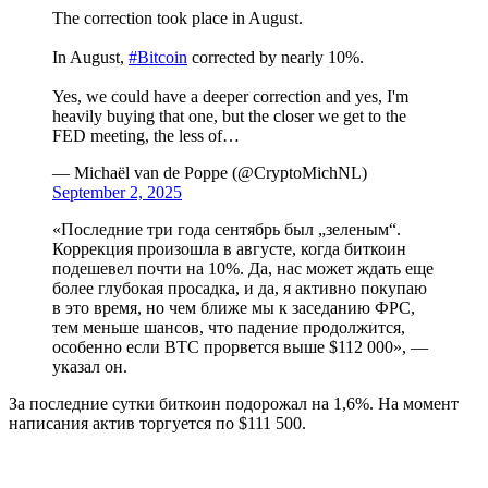
The correction took place in August.
In August,
#Bitcoin
corrected by nearly 10%.
Yes, we could have a deeper correction and yes, I'm
heavily buying that one, but the closer we get to the
FED meeting, the less of…
— Michaël van de Poppe (@CryptoMichNL)
September 2, 2025
«Последние три года сентябрь был „зеленым“.
Коррекция произошла в августе, когда биткоин
подешевел почти на 10%. Да, нас может ждать еще
более глубокая просадка, и да, я активно покупаю
в это время, но чем ближе мы к заседанию ФРС,
тем меньше шансов, что падение продолжится,
особенно если BTC прорвется выше $112 000», —
указал он.
За последние сутки биткоин подорожал на 1,6%. На момент
написания актив торгуется по $111 500.