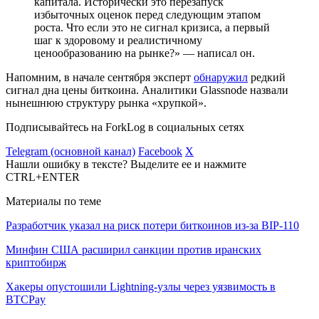
капитала. Исторически это перезапуск
избыточных оценок перед следующим этапом
роста. Что если это не сигнал кризиса, а первый
шаг к здоровому и реалистичному
ценообразованию на рынке?» — написал он.
Напомним, в начале сентября эксперт
обнаружил
редкий
сигнал дна цены биткоина. Аналитики Glassnode назвали
нынешнюю структуру рынка «хрупкой».
Подписывайтесь на ForkLog в социальных сетях
Telegram (основной канал)
Facebook
X
Нашли ошибку в тексте? Выделите ее и нажмите
CTRL+ENTER
Материалы по теме
Разработчик указал на риск потери биткоинов из-за BIP-110
Минфин США расширил санкции против иранских
криптобирж
Хакеры опустошили Lightning-узлы через уязвимость в
BTCPay