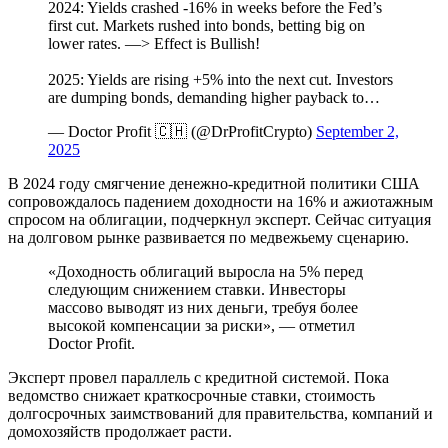
2024: Yields crashed -16% in weeks before the Fed’s
first cut. Markets rushed into bonds, betting big on
lower rates. —> Effect is Bullish!
2025: Yields are rising +5% into the next cut. Investors
are dumping bonds, demanding higher payback to…
— Doctor Profit 🇨🇭 (@DrProfitCrypto)
September 2,
2025
В 2024 году смягчение денежно-кредитной политики США
сопровождалось падением доходности на 16% и ажиотажным
спросом на облигации, подчеркнул эксперт. Сейчас ситуация
на долговом рынке развивается по медвежьему сценарию.
«Доходность облигаций выросла на 5% перед
следующим снижением ставки. Инвесторы
массово выводят из них деньги, требуя более
высокой компенсации за риски», — отметил
Doctor Profit.
Эксперт провел параллель с кредитной системой. Пока
ведомство снижает краткосрочные ставки, стоимость
долгосрочных заимствований для правительства, компаний и
домохозяйств продолжает расти.