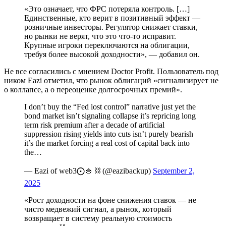
«Это означает, что ФРС потеряла контроль. […]
Единственные, кто верит в позитивный эффект —
розничные инвесторы. Регулятор снижает ставки,
но рынки не верят, что это что-то исправит.
Крупные игроки переключаются на облигации,
требуя более высокой доходности», — добавил он.
Не все согласились с мнением Doctor Profit. Пользователь под
ником Eazi отметил, что рынок облигаций «сигнализирует не
о коллапсе, а о переоценке долгосрочных премий».
I don’t buy the “Fed lost control” narrative just yet the
bond market isn’t signaling collapse it’s repricing long
term risk premium after a decade of artificial
suppression rising yields into cuts isn’t purely bearish
it’s the market forcing a real cost of capital back into
the…
— Eazi of web3⨀🍚 ⛓ (@eazibackup)
September 2,
2025
«Рост доходности на фоне снижения ставок — не
чисто медвежий сигнал, а рынок, который
возвращает в систему реальную стоимость