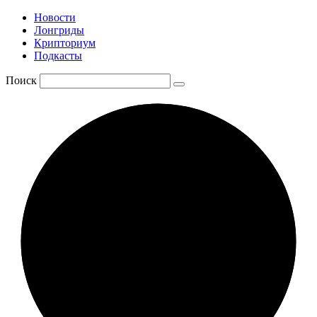
Новости
Лонгриды
Крипториум
Подкасты
Поиск