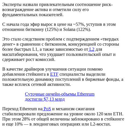
Эксперты назвали привлекательным соотношение риск-
вознаграждение актива и отметили силу его
фундаментальных показателей.
C начала года эфир вырос в цене на ~57%, уступив в этом
отношении биткоину (125%) и Solana (122%).
Это стало следствием проблем с подтверждением «твердых
денег» в сравнении с биткоином, конкуренцией со стороны
более быстрых
L1
, а также зависимостью от
L2
для
масштабирования, что ухудшает пользовательский опыт и
сдерживает рост комиссий.
В качестве драйверов улучшения ситуации помимо
добавления стейкинга в
ЕTF
специалисты выделили
положительную динамику поступлений в биржевые фонды, а
также всплеск сетевой активности.
Суточные ончейн-объемы Ethereum
достигли $7,13 млрд
Переход Ethereum на
PoS
и механизм сжигания
стабилизировали предложение на уровне около 120 млн ETH.
При этом 28% от общей величины заблокировано в стейкинге
и еще 10% — в лендинговых операциях или L2-мостах.