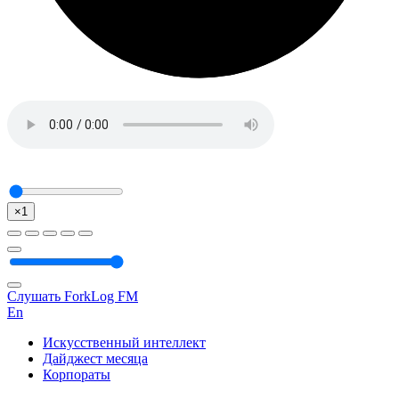
×1
Слушать ForkLog FM
En
Искусственный интеллект
Дайджест месяца
Корпораты