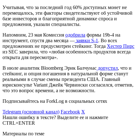
Учитывая, что за последний год 60% доступных монет не
перемещалось, эти факторы свидетельствуют об устойчивой
базе инвесторов и благоприятной динамике спроса и
предложения, указали специалисты.
Напомним, 23 мая Комиссия
одобрила
формы 19b-4 на
инструмент, спустя два месяца —
заявки S-1
. Во всех
предложениях не предусмотрен стейкинг. Тогда
Хестер Пирс
из SEC заверила, что «любая особенность продуктов всегда
открыта для пересмотра».
В июле аналитик Bloomberg Эрик Балчунас
допустил
, что и
стейкинг, и опция погашения в натуральной форме станут
реальными в случае смены президента США. Главный
юрисконсульт Variant Джейк Червински согласился, отметив,
что это вопрос времени, а не возможности.
Подписывайтесь на ForkLog в социальных сетях
Telegram (основной канал)
Facebook
X
Нашли ошибку в тексте? Выделите ее и нажмите
CTRL+ENTER
Материалы по теме