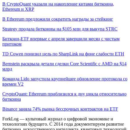
В CryptoQuant указали на накопление китами биткоина,
Ethereum и XRP
В Ethereum предложили сократить награды за стейкинг
Strategy продала биткоины на $105 млн для выкупа STRC
Биткоин-ETF впервые с апреля завершили месяц с чистым
притоком
TD Cowen понизил цель по SharpLink на фоне слабости ETH
Bernstein раскрыла детали сделки Core Scientific с AMD на $14
млрд
Команда Lido запустила крупнейшее обновление протокола со
времен V2
CryptoQuant: Ethereum приблизился к дну цикла относительно
биткоина
Binance заняла 74% рынка бессрочных контрактов на ETF
ForkLog — культовый журнал о цифровой экономике и
технологиях будущего. С 2014 года документируем развитие
биткоина, искусственного интеллекта, квантовых технологий