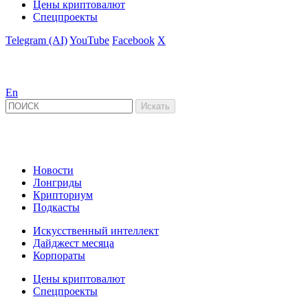
Цены криптовалют
Спецпроекты
Telegram (AI)
YouTube
Facebook
X
En
Новости
Лонгриды
Крипториум
Подкасты
Искусственный интеллект
Дайджест месяца
Корпораты
Цены криптовалют
Спецпроекты