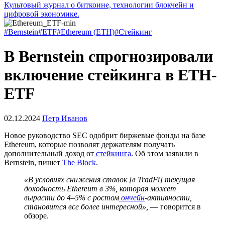
Культовый журнал о биткоине, технологии блокчейн и
цифровой экономике.
#Bernstein
#ETF
#Ethereum (ETH)
#Стейкинг
В Bernstein спрогнозировали
включение стейкинга в ETH-
ETF
02.12.2024
Петр Иванов
Новое руководство
SEC
одобрит биржевые фонды на базе
Ethereum, которые позволят держателям получать
дополнительный доход от
стейкинга
. Об этом заявили в
Bernstein, пишет
The Block
.
«В условиях снижения ставок [в
TradFi
] текущая
доходность Ethereum в 3%, которая может
вырасти до 4–5% с ростом
ончейн
-активности,
становится все более интересной»,
— говорится в
обзоре.