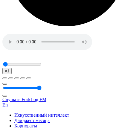
×1
Слушать ForkLog FM
En
Искусственный интеллект
Дайджест месяца
Корпораты