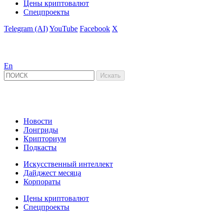
Цены криптовалют
Спецпроекты
Telegram (AI)
YouTube
Facebook
X
En
Новости
Лонгриды
Крипториум
Подкасты
Искусственный интеллект
Дайджест месяца
Корпораты
Цены криптовалют
Спецпроекты