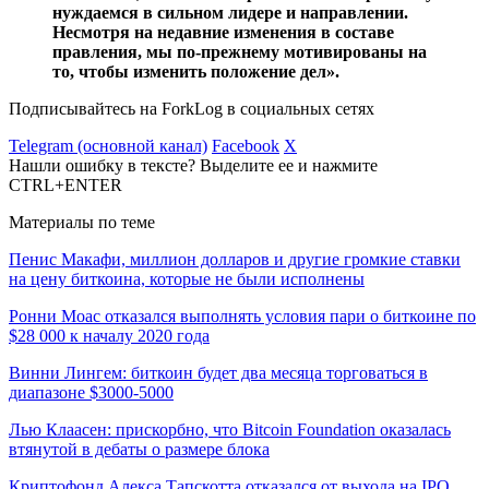
нуждаемся в сильном лидере и направлении.
Несмотря на недавние изменения в составе
правления, мы по-прежнему мотивированы на
то, чтобы изменить положение дел».
Подписывайтесь на ForkLog в социальных сетях
Telegram (основной канал)
Facebook
X
Нашли ошибку в тексте? Выделите ее и нажмите
CTRL+ENTER
Материалы по теме
Пенис Макафи, миллион долларов и другие громкие ставки
на цену биткоина, которые не были исполнены
Ронни Моас отказался выполнять условия пари о биткоине по
$28 000 к началу 2020 года
Винни Лингем: биткоин будет два месяца торговаться в
диапазоне $3000-5000
Лью Клаасен: прискорбно, что Bitcoin Foundation оказалась
втянутой в дебаты о размере блока
Криптофонд Алекса Тапскотта отказался от выхода на IPO