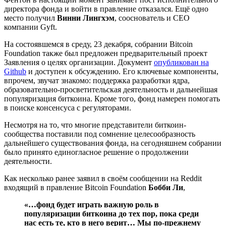
директора фонда и войти в правление отказался. Ещё одно
место получил
Винни Лингхэм
, сооснователь и CEO
компании Gyft.
На состоявшемся в среду, 23 декабря, собрании Bitcoin
Foundation также был предложен предварительный проект
Заявления о целях организации. Документ
опубликован на
Github
и доступен к обсуждению. Его ключевые компоненты,
впрочем, звучат знакомо: поддержка разработки ядра,
образовательно-просветительская деятельность и дальнейшая
популяризация биткоина. Кроме того, фонд намерен помогать
в поиске консенсуса с регуляторами.
Несмотря на то, что многие представители биткоин-
сообщества поставили под сомнение целесообразность
дальнейшего существования фонда, на сегодняшнем собрании
было принято единогласное решение о продолжении
деятельности.
Как несколько ранее заявил в своём сообщении на Reddit
входящий в правление Bitcoin Foundation
Бобби Ли
,
«…фонд будет играть важную роль в
популяризации биткоина до тех пор, пока среди
нас есть те, кто в него верит… Мы по-прежнему