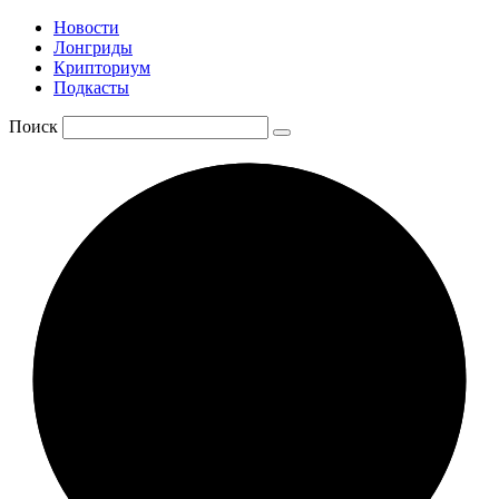
Новости
Лонгриды
Крипториум
Подкасты
Поиск