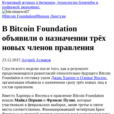
Культовый журнал о биткоине, технологии блокчейн и
цифровой экономике.
#Bitcoin Foundation
#Винни Лингхэм
В Bitcoin Foundation
объявили о назначении трёх
новых членов правления
23.12.2015
Андрей Асмаков
Спустя всего неделю после того, как в результате
продолжающихся разногласий относительно будущего Bitcoin
Foundation в отставку ушли
Джим Харпер и Оливье Янсенс
,
организация объявила о назначении сразу трёх новых лиц в
состав правления.
Вместо Харпера и Янсенса в правление Bitcoin Foundation
вошли
Майкл Перкин
и
Фрэнсис Пулио
, которые
участвовали в февральских выборах, заняв третье и пятое
места соответственно. Финишировавший четвёртым Брюс
Фентон в настоящий момент занимает пост исполнительного