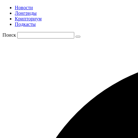
Новости
Лонгриды
Крипториум
Подкасты
Поиск