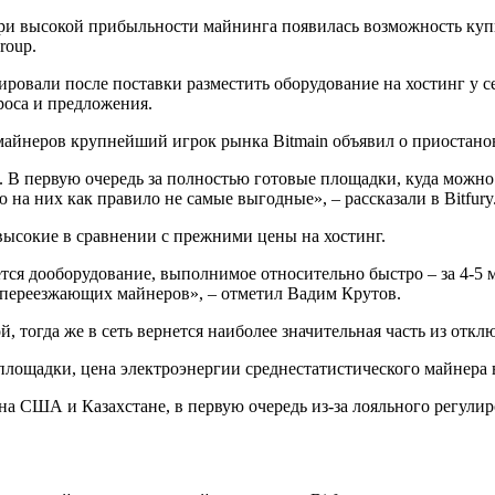
 при высокой прибыльности майнинга появилась возможность куп
roup.
ровали после поставки разместить оборудование на хостинг у се
роса и предложения.
айнеров крупнейший игрок рынка Bitmain объявил о приостано
. В первую очередь за полностью готовые площадки, куда можно
на них как правило не самые выгодные», – рассказали в Bitfury
высокие в сравнении с прежними цены на хостинг.
ся дооборудование, выполнимое относительно быстро – за 4-5 
 переезжающих майнеров», – отметил Вадим Крутов.
, тогда же в сеть вернется наиболее значительная часть из откл
лощадки, цена электроэнергии среднестатистического майнера в
на США и Казахстане, в первую очередь из-за лояльного регули