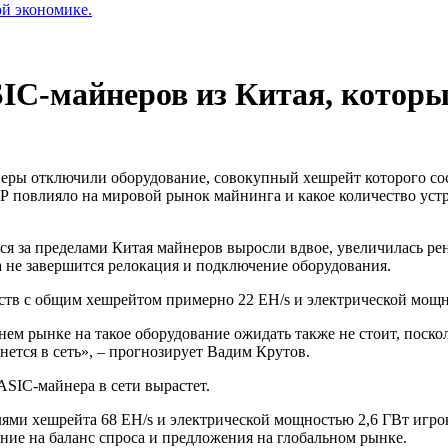
ой экономике.
SIC-майнеров из Китая, которые
еры отключили оборудование, совокупный хешрейт которого сост
повлияло на мировой рынок майнинга и какое количество устрой
я за пределами Китая майнеров выросли вдвое, увеличилась рен
ка не завершится релокация и подключение оборудования.
йств с общим хешрейтом примерно 22 EH/s и электрической мощно
нем рынке на такое оборудование ожидать также не стоит, поск
нется в сеть», – прогнозирует Вадим Крутов.
ASIC-майнера в сети вырастет.
ми хешрейта 68 EH/s и электрической мощностью 2,6 ГВт игроки
ние на баланс спроса и предложения на глобальном рынке.