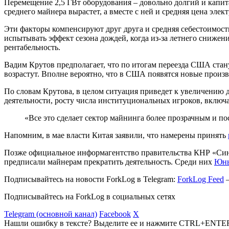
Перемещение 2,5 ГВт оборудования – довольно долгий и капита
среднего майнера вырастет, а вместе с ней и средняя цена элек
Эти факторы компенсируют друг друга и средняя себестоимост
испытывать эффект сезона дождей, когда из-за летнего сниже
рентабельность.
Вадим Крутов предполагает, что по итогам переезда США ста
возрастут. Вполне вероятно, что в США появятся новые произ
По словам Крутова, в целом ситуация приведет к увеличению 
деятельности, росту числа институциональных игроков, вклю
«Все это сделает сектор майнинга более прозрачным и по
Напомним, в мае власти Китая заявили, что намерены принять
Позже официальное информагентство правительства КНР «Син
предписали майнерам прекратить деятельность. Среди них
Юнь
Подписывайтесь на новости ForkLog в Telegram:
ForkLog Feed
—
Подписывайтесь на ForkLog в социальных сетях
Telegram (основной канал)
Facebook
X
Нашли ошибку в тексте? Выделите ее и нажмите CTRL+ENTE