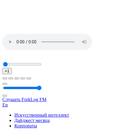
×1
Слушать ForkLog FM
En
Искусственный интеллект
Дайджест месяца
Корпораты