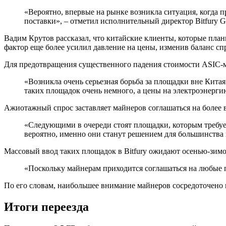
«Вероятно, впервые на рынке возникла ситуация, когда
поставки», – отметил исполнительный директор Bitfury G
Вадим Крутов рассказал, что китайские клиенты, которые плани
фактор еще более усилил давление на цены, изменив баланс сп
Для предотвращения существенного падения стоимости ASIC-м
«Возникла очень серьезная борьба за площадки вне Китая
таких площадок очень немного, а цены на электроэнергию 
Ажиотажный спрос заставляет майнеров соглашаться на более 
«Следующими в очереди стоят площадки, которым требует
вероятно, именно они станут решением для большинства
Массовый ввод таких площадок в Bitfury ожидают осенью-зимой
«Поскольку майнерам приходится соглашаться на любые п
По его словам, наибольшее внимание майнеров сосредоточено 
Итоги переезда