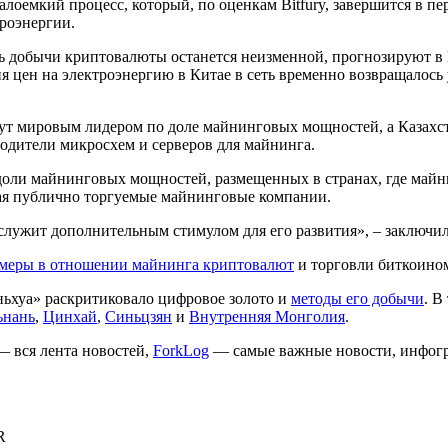
лоемкий процесс, который, по оценкам Bitfury, завершится в п
троэнергии.
ь добычи криптовалюты останется неизменной, прогнозируют в 
ния цен на электроэнергию в Китае в сеть временно возвращалос
нут мировым лидером по доле майнинговых мощностей, а Казахс
водители микросхем и серверов для майнинга.
доли майнинговых мощностей, размещенных в странах, где майн
чая публично торгуемые майнинговые компании.
служит дополнительным стимулом для его развития», – заключил
меры в отношении майнинга криптовалют
и торговли биткоино
ьхуа» раскритиковало цифровое золото и
методы его добычи
. В
нань
,
Цинхай
,
Синьцзян
и
Внутренняя Монголия
.
 вся лента новостей,
ForkLog
— самые важные новости, инфогр
R