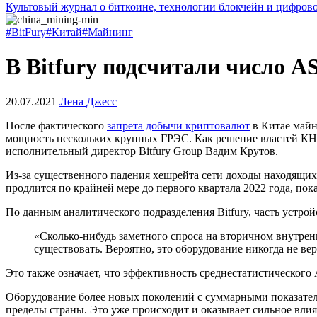
Культовый журнал о биткоине, технологии блокчейн и цифров
#BitFury
#Китай
#Майнинг
В Bitfury подсчитали число A
20.07.2021
Лена Джесс
После фактического
запрета добычи криптовалют
в Китае майн
мощность нескольких крупных ГРЭС. Как решение властей КНР 
исполнительный директор Bitfury Group Вадим Крутов.
Из-за существенного падения хешрейта сети доходы находящихс
продлится по крайней мере до первого квартала 2022 года, по
По данным аналитического подразделения Bitfury, часть устро
«Сколько-нибудь заметного спроса на вторичном внутрен
существовать. Вероятно, это оборудование никогда не вер
Это также означает, что эффективность среднестатистического 
Оборудование более новых поколений с суммарными показателя
пределы страны. Это уже происходит и оказывает сильное влия