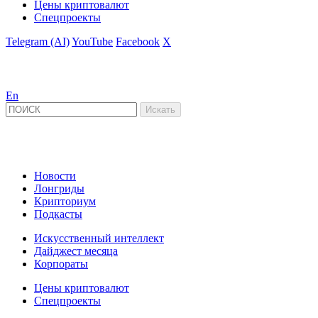
Цены криптовалют
Спецпроекты
Telegram (AI)
YouTube
Facebook
X
En
Новости
Лонгриды
Крипториум
Подкасты
Искусственный интеллект
Дайджест месяца
Корпораты
Цены криптовалют
Спецпроекты