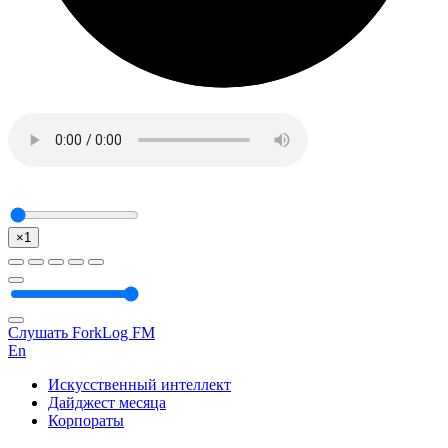
×1
Слушать ForkLog FM
En
Искусственный интеллект
Дайджест месяца
Корпораты