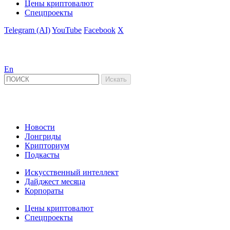
Цены криптовалют
Спецпроекты
Telegram (AI)
YouTube
Facebook
X
En
Новости
Лонгриды
Крипториум
Подкасты
Искусственный интеллект
Дайджест месяца
Корпораты
Цены криптовалют
Спецпроекты