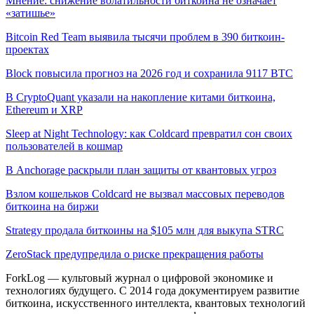
Мнение: снижение волатильности биткоина не означает
«затишье»
Bitcoin Red Team выявила тысячи проблем в 390 биткоин-
проектах
Block повысила прогноз на 2026 год и сохранила 9117 BTC
В CryptoQuant указали на накопление китами биткоина,
Ethereum и XRP
Sleep at Night Technology: как Coldcard превратил сон своих
пользователей в кошмар
В Anchorage раскрыли план защиты от квантовых угроз
Взлом кошельков Coldcard не вызвал массовых переводов
биткоина на биржи
Strategy продала биткоины на $105 млн для выкупа STRC
ZeroStack предупредила о риске прекращения работы
ForkLog — культовый журнал о цифровой экономике и
технологиях будущего. С 2014 года документируем развитие
биткоина, искусственного интеллекта, квантовых технологий