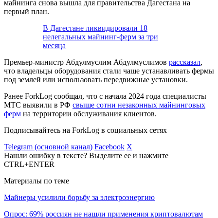
майнинга снова вышла для правительства Дагестана на
первый план.
В Дагестане ликвидировали 18
нелегальных майнинг-ферм за три
месяца
Премьер-министр Абдулмуслим Абдулмуслимов
рассказал
,
что владельцы оборудования стали чаще устанавливать фермы
под землей или использовать передвижные установки.
Ранее ForkLog сообщал, что с начала 2024 года специалисты
МТС выявили в РФ
свыше сотни незаконных майнинговых
ферм
на территории обслуживания клиентов.
Подписывайтесь на ForkLog в социальных сетях
Telegram (основной канал)
Facebook
X
Нашли ошибку в тексте? Выделите ее и нажмите
CTRL+ENTER
Материалы по теме
Майнеры усилили борьбу за электроэнергию
Опрос: 69% россиян не нашли применения криптовалютам