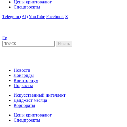
Цены криптовалют
Спецпроекты
Telegram (AI)
YouTube
Facebook
X
En
Новости
Лонгриды
Крипториум
Подкасты
Искусственный интеллект
Дайджест месяца
Корпораты
Цены криптовалют
Спецпроекты