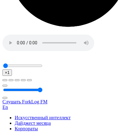
×1
Слушать ForkLog FM
En
Искусственный интеллект
Дайджест месяца
Корпораты