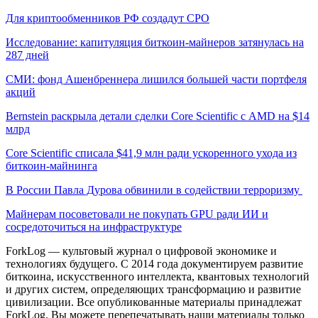
Для криптообменников РФ создадут СРО
Исследование: капитуляция биткоин-майнеров затянулась на
287 дней
СМИ: фонд Ашенбреннера лишился большей части портфеля
акций
Bernstein раскрыла детали сделки Core Scientific с AMD на $14
млрд
Core Scientific списала $41,9 млн ради ускоренного ухода из
биткоин-майнинга
В России Павла Дурова обвинили в содействии терроризму
Майнерам посоветовали не покупать GPU ради ИИ и
сосредоточиться на инфраструктуре
ForkLog — культовый журнал о цифровой экономике и
технологиях будущего. С 2014 года документируем развитие
биткоина, искусственного интеллекта, квантовых технологий
и других систем, определяющих трансформацию и развитие
цивилизации.
Все опубликованные материалы принадлежат
ForkLog. Вы можете перепечатывать наши материалы только