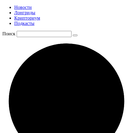
Новости
Лонгриды
Крипториум
Подкасты
Поиск