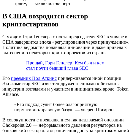
трлн», — заключил эксперт.
В США возродится сектор
криптостартапов
С уходом Гэри Генслера с поста председателя SEC в январе в
США завершится эпоха «регулирования через принуждение».
Политика ведомства подавляла инновации и даже привела к
вытеснению некоторых криптопроектов из страны.
Прощай, Гэри Генслер! Кем был и кем
стал почти бывший глава SEC
Его
преемник Пол Аткинс
придерживается иной позиции.
Экс-комиссар SEC известен дружественными к биткоин-
индустрии взглядами и участием в инициативах вроде Token
Alliance.
«Его подход сулит более благоприятную
нормативно-правовую базу», — уверен Шимрон.
В совокупности с прекращением так называемой операции
Chokepoint 2.0 — неформального давления регуляторов на
банковский сектор для ограничения доступа криптокомпаний