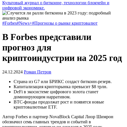
Культовый журнал о биткоине, технологии блокчейн и
цифровой экономике.
#Forbes
#News+
#Прогнозы о рынке криптовалют
В Forbes представили
прогноз для
криптоиндустрии на 2025 год
24.12.2024
Роман Петров
Страна из G7 или БРИКС создаст биткоин-резерв.
Капитализация крипторынка превысит $8 трлн.
DeFi в экосистеме цифрового золота станет
доминирующим нарративом.
BTC-фонды продолжат рост и появятся новые
криптовалютные ETF.
Автор Forbes и партнер NovaBlock Capital Лиор Шимрон
обозначил семь главных трендов и событий в
криптоиндустрии, которые он ожидает в 2025 году.