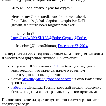
2025 will be a breakout year for crypto ?
Here are my 7 bold predictions for the year ahead.
From Bitcoin’s global adoption to explosive DeFi
growth, the future looks brighter than ever.
Let’s dive in ??
https://t.co/wRKxSKii38
@ForbesCrypto
@Forbes
— leeor.btc (@LeeorShimron)
December 23, 2024
Эксперт назвал 2024 год поворотным моментом для биткоина
и экосистемы цифровых активов. Он отметил:
запуск в США спотовых
ETF
на базе двух ведущих
криптовалют, что стало сигналом о реальном
институциональном принятии;
новые
максимумы цифрового золота
на отметках выше
$100 000;
избрание
Дональда Трампа, который сделал поддержку
биткоина одним из центральных пунктов программы.
По мнению эксперта, достигнутые вехи получат развитие в
следующем году.