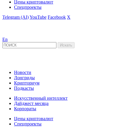
Цены криптовалют
Спецпроекты
Telegram (AI)
YouTube
Facebook
X
En
Новости
Лонгриды
Крипториум
Подкасты
Искусственный интеллект
Дайджест месяца
Корпораты
Цены криптовалют
Спецпроекты