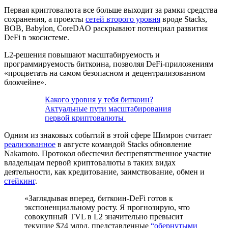
Первая криптовалюта все больше выходит за рамки средства
сохранения, а проекты
сетей второго уровня
вроде Stacks,
BOB, Babylon, CoreDAO раскрывают потенциал развития
DeFi в экосистеме.
L2-решения повышают масштабируемость и
программируемость биткоина, позволяя DeFi-приложениям
«процветать на самом безопасном и децентрализованном
блокчейне».
Какого уровня у тебя биткоин?
Актуальные пути масштабирования
первой криптовалюты
Одним из знаковых событий в этой сфере Шимрон считает
реализованное
в августе командой Stacks обновление
Nakamoto. Протокол обеспечил беспрепятственное участие
владельцам первой криптовалюты в таких видах
деятельности, как кредитование, заимствование, обмен и
стейкинг
.
«Заглядывая вперед, биткоин-DeFi готов к
экспоненциальному росту. Я прогнозирую, что
совокупный
TVL
в L2 значительно превысит
текущие $24 млрд, представленные
“обернутыми