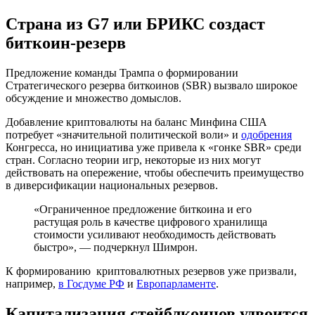
Страна из G7 или БРИКС создаст
биткоин-резерв
Предложение команды Трампа о формировании
Стратегического резерва биткоинов (SBR) вызвало широкое
обсуждение и множество домыслов.
Добавление криптовалюты на баланс Минфина США
потребует «значительной политической воли» и
одобрения
Конгресса, но инициатива уже привела к «гонке SBR» среди
стран. Согласно теории игр, некоторые из них могут
действовать на опережение, чтобы обеспечить преимущество
в диверсификации национальных резервов.
«Ограниченное предложение биткоина и его
растущая роль в качестве цифрового хранилища
стоимости усиливают необходимость действовать
быстро», — подчеркнул Шимрон.
К формированию криптовалютных резервов уже призвали,
например,
в Госдуме РФ
и
Европарламенте
.
Капитализация стейблкоинов удвоится