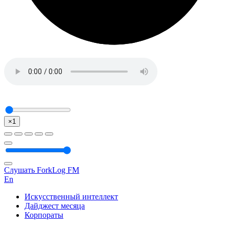
×1
Слушать ForkLog FM
En
Искусственный интеллект
Дайджест месяца
Корпораты