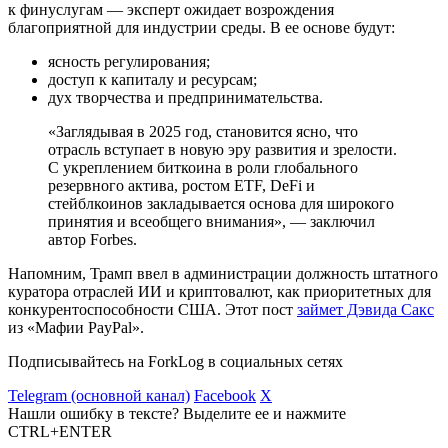
к финуслугам — эксперт ожидает возрождения
благоприятной для индустрии среды. В ее основе будут:
ясность регулирования;
доступ к капиталу и ресурсам;
дух творчества и предпринимательства.
«Заглядывая в 2025 год, становится ясно, что
отрасль вступает в новую эру развития и зрелости.
С укреплением биткоина в роли глобального
резервного актива, ростом ETF, DeFi и
стейблкоинов закладывается основа для широкого
принятия и всеобщего внимания», — заключил
автор Forbes.
Напомним, Трамп ввел в администрации должность штатного
куратора отраслей ИИ и криптовалют, как приоритетных для
конкурентоспособности США. Этот пост
займет Дэвида Сакс
из «Мафии PayPal».
Подписывайтесь на ForkLog в социальных сетях
Telegram (основной канал)
Facebook
X
Нашли ошибку в тексте? Выделите ее и нажмите
CTRL+ENTER