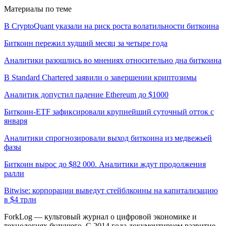
Материалы по теме
В CryptoQuant указали на риск роста волатильности биткоина
Биткоин пережил худший месяц за четыре года
Аналитики разошлись во мнениях относительно дна биткоина
В Standard Chartered заявили о завершении криптозимы
Аналитик допустил падение Ethereum до $1000
Биткоин-ETF зафиксировали крупнейший суточный отток с
января
Аналитики спрогнозировали выход биткоина из медвежьей
фазы
Биткоин вырос до $82 000. Аналитики ждут продолжения
ралли
Bitwise: корпорации выведут стейблкоины на капитализацию
в $4 трлн
ForkLog — культовый журнал о цифровой экономике и
технологиях будущего. С 2014 года документируем развитие