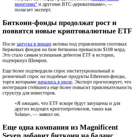
монетами”
и другими BTC-деривативами», —
полагает эксперт.
Биткоин-фонды продолжат рост и
появятся новые криптовалютные ETF
После
запуска в январе
активы под управлением спотовых
биржевых фондов на базе биткоина превысили $108 млрд.
Это стало самым успешным дебютом ETF в истории,
подчеркнул Шимрон.
Еще более подтвердили спрос институциональный и
розничный спрос на подобные продукты Ethereum-фонды,
торги которыми
начались в июле
. Эксперт прогнозирует, что
интеграция стейкинга еще более повысит привлекательность
структур для инвесторов.
«Я ожидаю, что ETF вскоре будут запущены и для
других ведущих криптопротоколов, таких как
Solana», — заявил он.
Еще одна компания из Magnificent
Seven добавит биткоин на баланс