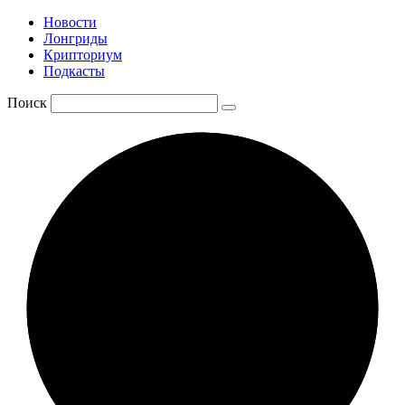
Новости
Лонгриды
Крипториум
Подкасты
Поиск