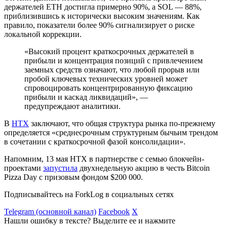
держателей ETH достигла примерно 90%, а SOL ― 88%,
приблизившись к исторически высоким значениям. Как
правило, показатели более 90% сигнализирует о риске
локальной коррекции.
«Высокий процент краткосрочных держателей в
прибыли и концентрация позиций с привлечением
заемных средств означают, что любой прорыв или
пробой ключевых технических уровней может
спровоцировать концентрированную фиксацию
прибыли и каскад ликвидаций», ―
предупреждают аналитики.
В
HTX
заключают, что общая структура рынка по-прежнему
определяется «среднесрочным структурным бычьим трендом
в сочетании с краткосрочной фазой консолидации».
Напомним, 13 мая HTX в партнерстве с семью блокчейн-
проектами
запустила
двухнедельную акцию в честь Bitcoin
Pizza Day с призовым фондом $200 000.
Подписывайтесь на ForkLog в социальных сетях
Telegram (основной канал)
Facebook
X
Нашли ошибку в тексте? Выделите ее и нажмите