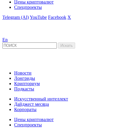
Цены криптовалют
Спецпроекты
Telegram (AI)
YouTube
Facebook
X
En
Новости
Лонгриды
Крипториум
Подкасты
Искусственный интеллект
Дайджест месяца
Корпораты
Цены криптовалют
Спецпроекты