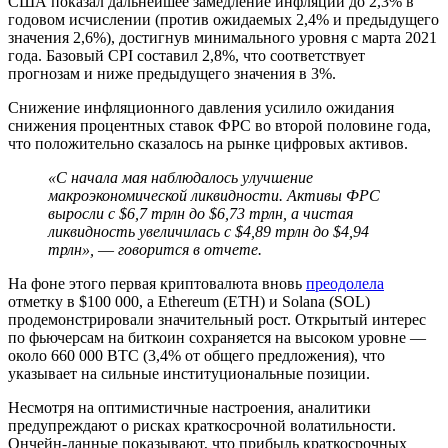
США показал дальнейшее замедление инфляции до 2,3% в
годовом исчислении (против ожидаемых 2,4% и предыдущего
значения 2,6%), достигнув минимального уровня с марта 2021
года. Базовый CPI составил 2,8%, что соответствует
прогнозам и ниже предыдущего значения в 3%.
Снижение инфляционного давления усилило ожидания
снижения процентных ставок ФРС во второй половине года,
что положительно сказалось на рынке цифровых активов.
«С начала мая наблюдалось улучшение
макроэкономической ликвидности. Активы
ФРС
выросли с $6,7 трлн до $6,73 трлн, а чистая
ликвидность увеличилась с $4,89 трлн до $4,94
трлн», ― говорится в отчете.
На фоне этого первая криптовалюта вновь
преодолела
отметку в $100 000, а Ethereum (ETH) и Solana (SOL)
продемонстрировали значительный рост. Открытый интерес
по фьючерсам на биткоин сохраняется на высоком уровне ―
около 660 000 BTC (3,4% от общего предложения), что
указывает на сильные институциональные позиции.
Несмотря на оптимистичные настроения, аналитики
предупреждают о рисках краткосрочной волатильности.
Ончейн-данные показывают, что прибыль краткосрочных