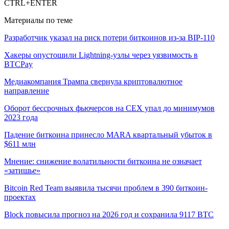
CTRL+ENTER
Материалы по теме
Разработчик указал на риск потери биткоинов из-за BIP-110
Хакеры опустошили Lightning-узлы через уязвимость в
BTCPay
Медиакомпания Трампа свернула криптовалютное
направление
Оборот бессрочных фьючерсов на CEX упал до минимумов
2023 года
Падение биткоина принесло MARA квартальный убыток в
$611 млн
Мнение: снижение волатильности биткоина не означает
«затишье»
Bitcoin Red Team выявила тысячи проблем в 390 биткоин-
проектах
Block повысила прогноз на 2026 год и сохранила 9117 BTC