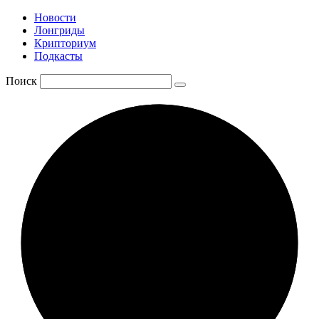
Новости
Лонгриды
Крипториум
Подкасты
Поиск