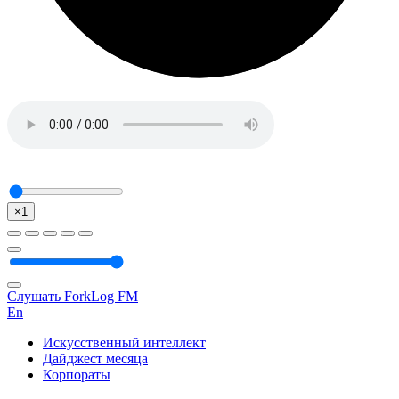
×1
Слушать ForkLog FM
En
Искусственный интеллект
Дайджест месяца
Корпораты