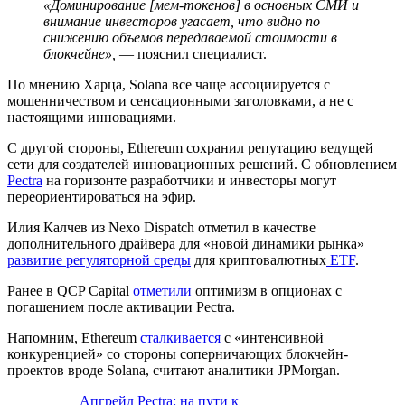
«Доминирование [мем-токенов] в основных СМИ и
внимание инвесторов угасает, что видно по
снижению объемов передаваемой стоимости в
блокчейне»,
— пояснил специалист.
По мнению Харца, Solana все чаще ассоциируется с
мошенничеством и сенсационными заголовками, а не с
настоящими инновациями.
С другой стороны, Ethereum сохранил репутацию ведущей
сети для создателей инновационных решений. С обновлением
Pectra
на горизонте разработчики и инвесторы могут
переориентироваться на эфир.
Илия Калчев из Nexo Dispatch отметил в качестве
дополнительного драйвера для «новой динамики рынка»
развитие регуляторной среды
для криптовалютных
ETF
.
Ранее в QCP Capital
отметили
оптимизм в опционах с
погашением после активации Pectra.
Напомним, Ethereum
сталкивается
с «интенсивной
конкуренцией» со стороны соперничающих блокчейн-
проектов вроде Solana, считают аналитики JPMorgan.
Апгрейд Pectra: на пути к