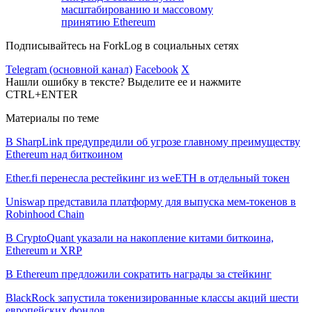
масштабированию и массовому
принятию Ethereum
Подписывайтесь на ForkLog в социальных сетях
Telegram (основной канал)
Facebook
X
Нашли ошибку в тексте? Выделите ее и нажмите
CTRL+ENTER
Материалы по теме
В SharpLink предупредили об угрозе главному преимуществу
Ethereum над биткоином
Ether.fi перенесла рестейкинг из weETH в отдельный токен
Uniswap представила платформу для выпуска мем-токенов в
Robinhood Chain
В CryptoQuant указали на накопление китами биткоина,
Ethereum и XRP
В Ethereum предложили сократить награды за стейкинг
BlackRock запустила токенизированные классы акций шести
европейских фондов