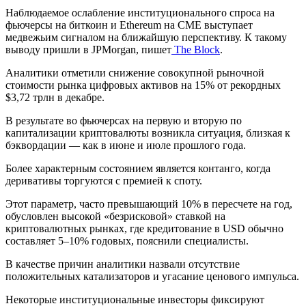
Наблюдаемое ослабление институционального спроса на
фьючерсы на биткоин и Ethereum на
CME
выступает
медвежьим сигналом на ближайшую перспективу. К такому
выводу пришли в JPMorgan, пишет
The Block
.
Аналитики отметили снижение совокупной рыночной
стоимости рынка цифровых активов на 15% от рекордных
$3,72 трлн в декабре.
В результате во фьючерсах на первую и вторую по
капитализации криптовалюты возникла ситуация, близкая к
бэквордации — как в июне и июле прошлого года.
Более характерным состоянием является контанго, когда
деривативы торгуются с премией к споту.
Этот параметр, часто превышающий 10% в пересчете на год,
обусловлен высокой «безрисковой» ставкой на
криптовалютных рынках, где кредитование в USD обычно
составляет 5–10% годовых, пояснили специалисты.
В качестве причин аналитики назвали отсутствие
положительных катализаторов и угасание ценового импульса.
Некоторые институциональные инвесторы фиксируют