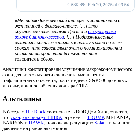
«Мы наблюдаем высокий интерес к контрактам с
экспирацией в феврале-апреле. […] Это
обусловлено заявлениями Трампа и
спекуляциями
вокруг биткоин-резерва
. […] Подразумеваемая
волатильность сместилась в пользу коллов по всем
срокам, что свидетельствует о позиционировании
рынка на второй этап бычьего роста»,
—
говорится в обзоре.
Аналитики констатировали улучшение макроэкономического
фона для рисковых активов в свете уменьшения
инфляционных опасений, роста индекса S&P 500 до новых
максимумов и ослабления доллара США.
Альткоины
В беседе с
The Block
сооснователь BOB Дом Харц отметил,
что
скандалы вокруг LIBRA
, а ранее —
TRUMP
, MELANIA,
BARRON и
HAWK
, подорвали репутацию
Solana
и усилили
давление на рынок альткоинов.