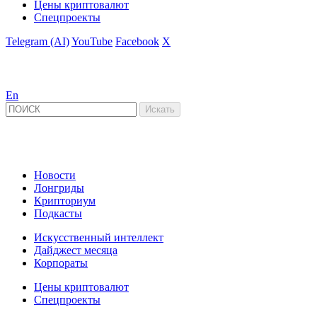
Цены криптовалют
Спецпроекты
Telegram (AI)
YouTube
Facebook
X
En
Новости
Лонгриды
Крипториум
Подкасты
Искусственный интеллект
Дайджест месяца
Корпораты
Цены криптовалют
Спецпроекты