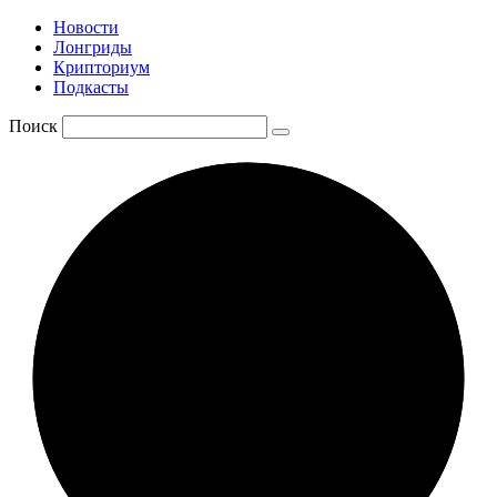
Новости
Лонгриды
Крипториум
Подкасты
Поиск