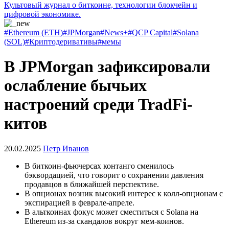
Культовый журнал о биткоине, технологии блокчейн и
цифровой экономике.
#Ethereum (ETH)
#JPMorgan
#News+
#QCP Capital
#Solana
(SOL)
#Криптодеривативы
#мемы
В JPMorgan зафиксировали
ослабление бычьих
настроений среди TradFi-
китов
20.02.2025
Петр Иванов
В биткоин-фьючерсах контанго сменилось
бэквордацией, что говорит о сохранении давления
продавцов в ближайшей перспективе.
В опционах возник высокий интерес к колл-опционам с
экспирацией в феврале-апреле.
В альткоинах фокус может сместиться с Solana на
Ethereum из-за скандалов вокруг мем-коинов.