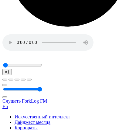
×1
Слушать ForkLog FM
En
Искусственный интеллект
Дайджест месяца
Корпораты