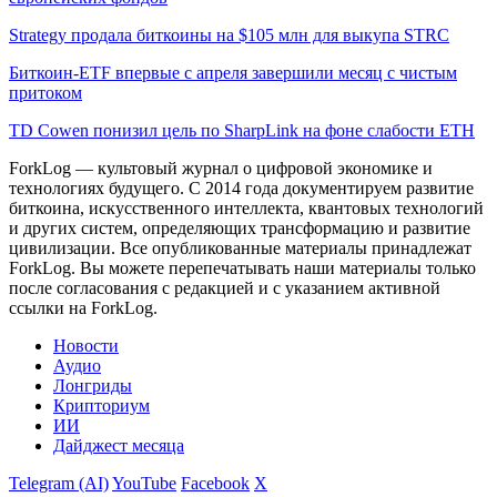
Strategy продала биткоины на $105 млн для выкупа STRC
Биткоин-ETF впервые с апреля завершили месяц с чистым
притоком
TD Cowen понизил цель по SharpLink на фоне слабости ETH
ForkLog — культовый журнал о цифровой экономике и
технологиях будущего. С 2014 года документируем развитие
биткоина, искусственного интеллекта, квантовых технологий
и других систем, определяющих трансформацию и развитие
цивилизации.
Все опубликованные материалы принадлежат
ForkLog. Вы можете перепечатывать наши материалы только
после согласования с редакцией и с указанием активной
ссылки на ForkLog.
Новости
Аудио
Лонгриды
Крипториум
ИИ
Дайджест месяца
Telegram (AI)
YouTube
Facebook
X