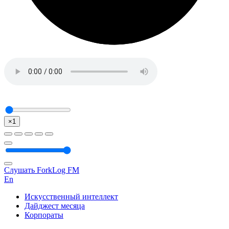
×1
Слушать ForkLog FM
En
Искусственный интеллект
Дайджест месяца
Корпораты