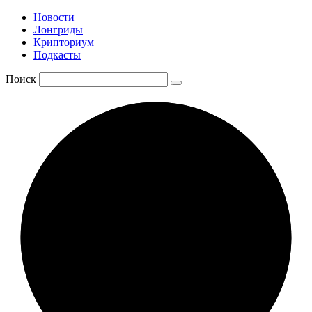
Новости
Лонгриды
Крипториум
Подкасты
Поиск