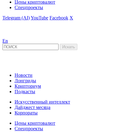
Цены криптовалют
Спецпроекты
Telegram (AI)
YouTube
Facebook
X
En
Новости
Лонгриды
Крипториум
Подкасты
Искусственный интеллект
Дайджест месяца
Корпораты
Цены криптовалют
Спецпроекты