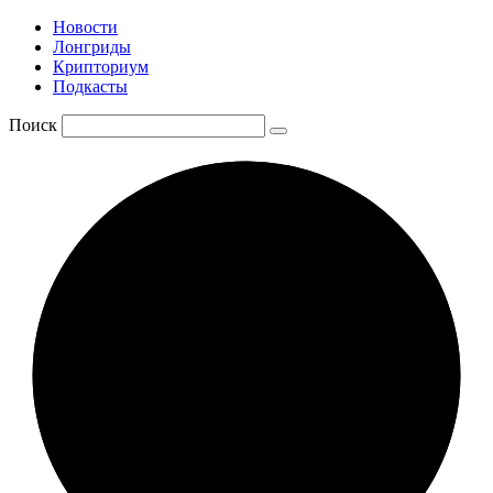
Новости
Лонгриды
Крипториум
Подкасты
Поиск