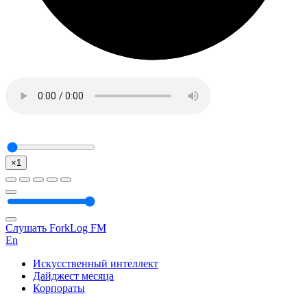
×1
Слушать ForkLog FM
En
Искусственный интеллект
Дайджест месяца
Корпораты