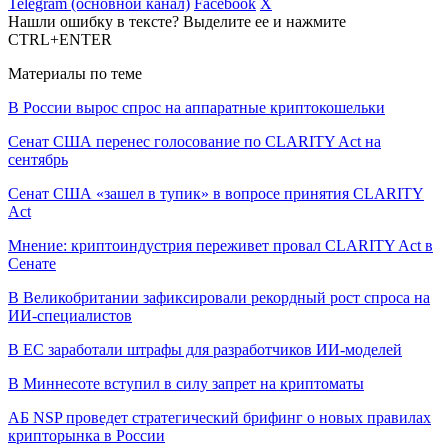
Telegram (основной канал)
Facebook
X
Нашли ошибку в тексте? Выделите ее и нажмите
CTRL+ENTER
Материалы по теме
В России вырос спрос на аппаратные криптокошельки
Сенат США перенес голосование по CLARITY Act на
сентябрь
Сенат США «зашел в тупик» в вопросе принятия CLARITY
Act
Мнение: криптоиндустрия переживет провал CLARITY Act в
Сенате
В Великобритании зафиксировали рекордный рост спроса на
ИИ-специалистов
В ЕС заработали штрафы для разработчиков ИИ-моделей
В Миннесоте вступил в силу запрет на криптоматы
АБ NSP проведет стратегический брифинг о новых правилах
крипторынка в России