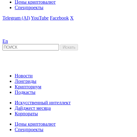
Цены криптовалют
Спецпроекты
Telegram (AI)
YouTube
Facebook
X
En
Новости
Лонгриды
Крипториум
Подкасты
Искусственный интеллект
Дайджест месяца
Корпораты
Цены криптовалют
Спецпроекты