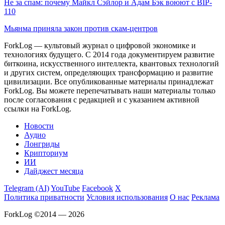
Не за спам: почему Майкл Сэйлор и Адам Бэк воюют с BIP-
110
Мьянма приняла закон против скам-центров
ForkLog — культовый журнал о цифровой экономике и
технологиях будущего. С 2014 года документируем развитие
биткоина, искусственного интеллекта, квантовых технологий
и других систем, определяющих трансформацию и развитие
цивилизации.
Все опубликованные материалы принадлежат
ForkLog. Вы можете перепечатывать наши материалы только
после согласования с редакцией и с указанием активной
ссылки на ForkLog.
Новости
Аудио
Лонгриды
Крипториум
ИИ
Дайджест месяца
Telegram (AI)
YouTube
Facebook
X
Политика приватности
Условия использования
О нас
Реклама
ForkLog ©2014 — 2026