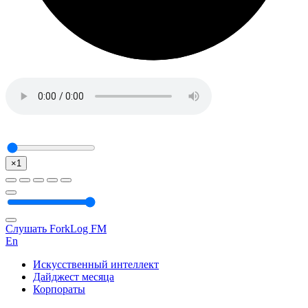
×1
Слушать ForkLog FM
En
Искусственный интеллект
Дайджест месяца
Корпораты