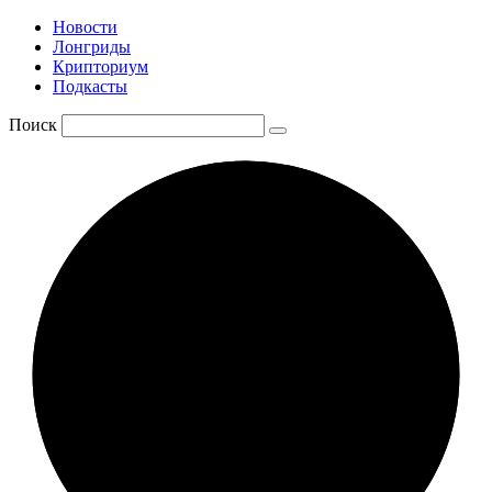
Новости
Лонгриды
Крипториум
Подкасты
Поиск