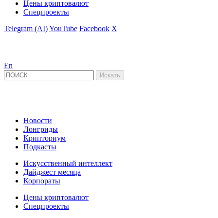
Цены криптовалют
Спецпроекты
Telegram (AI)
YouTube
Facebook
X
En
Новости
Лонгриды
Крипториум
Подкасты
Искусственный интеллект
Дайджест месяца
Корпораты
Цены криптовалют
Спецпроекты