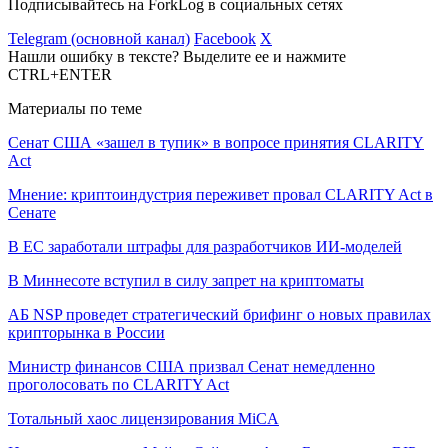
Подписывайтесь на ForkLog в социальных сетях
Telegram (основной канал)
Facebook
X
Нашли ошибку в тексте? Выделите ее и нажмите
CTRL+ENTER
Материалы по теме
Сенат США «зашел в тупик» в вопросе принятия CLARITY
Act
Мнение: криптоиндустрия переживет провал CLARITY Act в
Сенате
В ЕС заработали штрафы для разработчиков ИИ-моделей
В Миннесоте вступил в силу запрет на криптоматы
АБ NSP проведет стратегический брифинг о новых правилах
крипторынка в России
Министр финансов США призвал Сенат немедленно
проголосовать по CLARITY Act
Тотальный хаос лицензирования MiCA