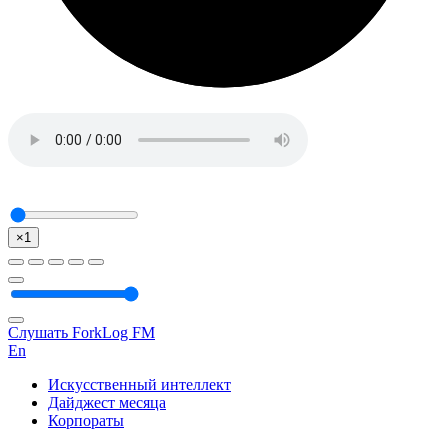
×1
Слушать ForkLog FM
En
Искусственный интеллект
Дайджест месяца
Корпораты