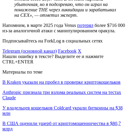
убыточная, но я подозреваю, что он играл на
понижение THE через ликвидации и зарабатывал
на
CEX
», — отметил эксперт.
Напомним, в марте 2025 года Venus
потерял
более $716 000
из-за аналогичной атаки с манипулированием оракула.
Подписывайтесь на ForkLog в социальных сетях
Telegram (основной канал)
Facebook
X
Нашли ошибку в тексте? Выделите ее и нажмите
CTRL+ENTER
Материалы по теме
В Kraken указали на пробел в проверке криптокошельков
Anthropic признала три взлома реальных систем на тестах
Claude
У владельцев кошельков Coldcard украли биткоины на $38
млн
В США оценили ущерб от криптомошенничества в $80,7
млрд