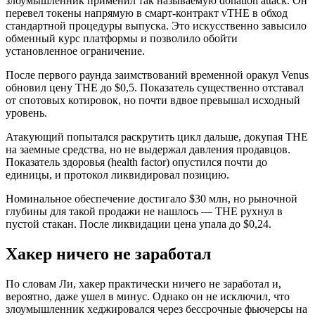
злоумышленник применил так называемую donation attack. Он
перевел токены напрямую в смарт-контракт vTHE в обход
стандартной процедуры выпуска. Это искусственно завысило
обменный курс платформы и позволило обойти
установленное ограничение.
После первого раунда заимствований временной оракул Venus
обновил цену THE до $0,5. Показатель существенно отставал
от спотовых котировок, но почти вдвое превышал исходный
уровень.
Атакующий попытался раскрутить цикл дальше, докупая THE
на заемные средства, но не выдержал давления продавцов.
Показатель здоровья (health factor) опустился почти до
единицы, и протокол ликвидировал позицию.
Номинальное обеспечение достигало $30 млн, но рыночной
глубины для такой продажи не нашлось — THE рухнул в
пустой стакан. После ликвидации цена упала до $0,24.
Хакер ничего не заработал
По словам Ли, хакер практически ничего не заработал и,
вероятно, даже ушел в минус. Однако он не исключил, что
злоумышленник хеджировался через бессрочные фьючерсы на