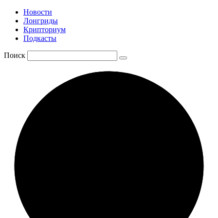
Новости
Лонгриды
Крипториум
Подкасты
Поиск