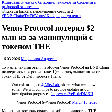
Культовый журнал о биткоине, технологии блокчейн и
цифровой экономике.
#BNB Chain
#DeFi
#Venus
#Киберпреступления
Venus Protocol потерял $2
млн из-за манипуляций с
токеном THE
16.03.2026
Мирослава Андреева
15 марта лендинговая платформа Venus Protocol на BNB Chain
подверглась хакерской атаке. Целью злоумышленника стал
токен THE от DeFi-проекта Thena.
Our risk manager
@AllezLabs
shares what we know
so far. We will continue to provide updates as our
investigation progresses.
https://t.co/VeBsdzDMXH
— Venus Protocol (@VenusProtocol)
March 15, 2026
Мошенник воспользовался низкой ликвидностью THE и