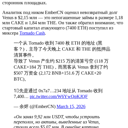
сторонник площадках.
Аналитик под ником EmberCN оценил невозвратный долг
Venus в $2,15 млн — это непогашенные займы в размере 1,18
млн CAKE и 1,84 млн THE. Он также обратил внимание, что
стартовый капитал атакующего (7400 ETH) поступил из
миксера
Tornado Cash
.
一个从 Tornado 收到 7400 枚 ETH 的地址 (黑
客？)，主导了今天晚上 CAKE 和 THE 的抵押品
清算事件。
导致了 Venus 产生约 $215 万的清算亏空 (118 万
CAKE+184 万 THE)，而黑客从 Venus 拿到了约
$507 万资金 (2,172 BNB+151.6 万 CAKE+20
BTC)。
1⃣先是通过 0x7a7…234 地址从 Tornado 收到
7,400…
pic.twitter.com/W6YwQpKJQF
— 余烬 (@EmberCN)
March 15, 2026
«Он занял 9,92 млн USDT, чтобы устроить
переполох, но активы, выведенные из Venus,
стоили всего $5,07 млн. В ончейне картина