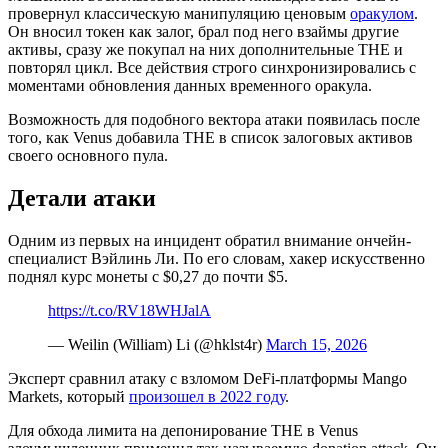
провернул классическую манипуляцию ценовым
оракулом
.
Он вносил токен как залог, брал под него взаймы другие
активы, сразу же покупал на них дополнительные THE и
повторял цикл. Все действия строго синхронизировались с
моментами обновления данных временного оракула.
Возможность для подобного вектора атаки появилась после
того, как Venus добавила THE в список залоговых активов
своего основного пула.
Детали атаки
Одним из первых на инцидент обратил внимание ончейн-
специалист Вэйлинь Ли. По его словам, хакер искусственно
поднял курс монеты с $0,27 до почти $5.
https://t.co/RV18WHJalA
— Weilin (William) Li (@hklst4r)
March 15, 2026
Эксперт сравнил атаку с взломом DeFi-платформы Mango
Markets, который
произошел в 2022 году
.
Для обхода лимита на депонирование THE в Venus