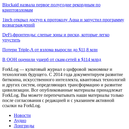
Blockaid назвала первое полугодие рекордным по
криптовзломам
1inch открыл доступ к протоколу Aqua и запустил программу
вознаграждений
DeFi-фронтенды: слепые зоны и риски, которые легко
упустить
Потери Triple-A от взлома выросли до $11,8 млн
В ООН оценили ущерб от скам-сетей в $114 млрд
ForkLog — культовый журнал о цифровой экономике и
технологиях будущего. С 2014 года документируем развитие
биткоина, искусственного интеллекта, квантовых технологий
и других систем, определяющих трансформацию и развитие
цивилизации.
Все опубликованные материалы принадлежат
ForkLog. Вы можете перепечатывать наши материалы только
после согласования с редакцией и с указанием активной
ссылки на ForkLog.
Новости
Аудио
Лонгриды