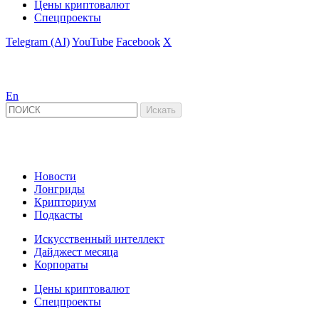
Цены криптовалют
Спецпроекты
Telegram (AI)
YouTube
Facebook
X
En
Новости
Лонгриды
Крипториум
Подкасты
Искусственный интеллект
Дайджест месяца
Корпораты
Цены криптовалют
Спецпроекты