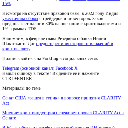
15%
.
Несмотря на отсутствие правовой базы, в 2022 году Индия
ужесточила сборы
с трейдеров и инвесторов. Закон
предполагает налог в 30% на операции с криптовалютами и
1% в рамках
TDS
.
Напомним, в феврале глава Резервного банка Индии
Шактиканта Дас
предостерег инвесторов от вложений в
криптовалюту
.
Подписывайтесь на ForkLog в социальных сетях
Telegram (основной канал)
Facebook
X
Нашли ошибку в тексте? Выделите ее и нажмите
CTRL+ENTER
Материалы по теме
Сенат США «зашел в тупик» в вопросе принятия CLARITY
Act
Мнение: криптоиндустрия переживет провал CLARITY Act в
Сенате
В ЕС заработали штрафы для разработчиков ИИ-моделей