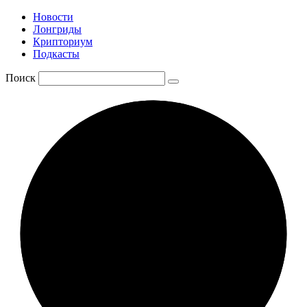
Новости
Лонгриды
Крипториум
Подкасты
Поиск