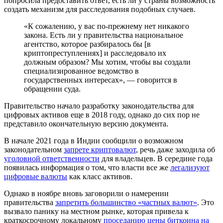
попросила предоставить ответ, есть ли у страны возможность
создать механизм для расследования подобных случаев.
«К сожалению, у вас по-прежнему нет никакого
закона. Есть ли у правительства национальное
агентство, которое разбиралось бы [в
криптопреступлениях] и расследовало их
должным образом? Мы хотим, чтобы вы создали
специализированное ведомство в
государственных интересах», — говорится в
обращении суда.
Правительство начало разработку законодательства для
цифровых активов еще в 2018 году, однако до сих пор не
представило окончательную версию документа.
В начале 2021 года в Индии сообщили о возможном
законодательном
запрете криптовалют
, речь даже заходила об
уголовной ответственности
для владельцев. В середине года
появилась информация о том, что власти все же
легализуют
цифровые валюты
как класс активов.
Однако в ноябре вновь заговорили о намерении
правительства
запретить большинство «частных валют»
. Это
вызвало панику на местном рынке, которая привела к
краткосрочному локальному
проседанию цены биткоина на