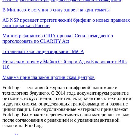
В Миннесоте вступил в силу запрет на криптоматы
АБ NSP проведет стратегический брифинг о новых правилах
крипторынка в России
Министр финансов США призвал Сенат немедленно
проголосовать по CLARITY Act
Тотальный хаос лицензирования MiCA
Не за спам: почему Майкл Сэйлор и Адам Бэк воюют с BIP-
110
Мьянма приняла закон против скам-центров
ForkLog — культовый журнал о цифровой экономике и
технологиях будущего. С 2014 года документируем развитие
биткоина, искусственного интеллекта, квантовых технологий
и других систем, определяющих трансформацию и развитие
цивилизации.
Все опубликованные материалы принадлежат
ForkLog. Вы можете перепечатывать наши материалы только
после согласования с редакцией и с указанием активной
ссылки на ForkLog.