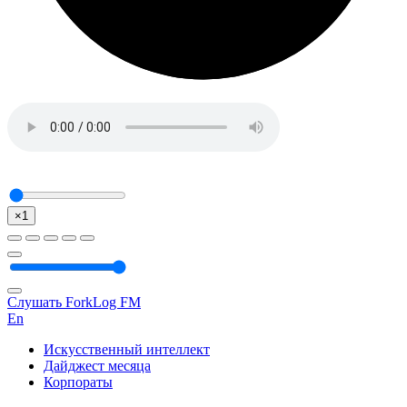
×1
Слушать ForkLog FM
En
Искусственный интеллект
Дайджест месяца
Корпораты