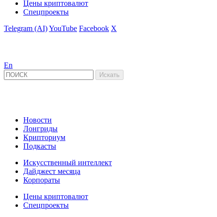
Цены криптовалют
Спецпроекты
Telegram (AI)
YouTube
Facebook
X
En
Новости
Лонгриды
Крипториум
Подкасты
Искусственный интеллект
Дайджест месяца
Корпораты
Цены криптовалют
Спецпроекты