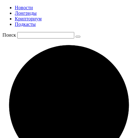
Новости
Лонгриды
Крипториум
Подкасты
Поиск