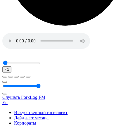
×1
Слушать ForkLog FM
En
Искусственный интеллект
Дайджест месяца
Корпораты