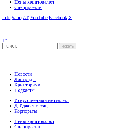
Цены криптовалют
Спецпроекты
Telegram (AI)
YouTube
Facebook
X
En
Новости
Лонгриды
Крипториум
Подкасты
Искусственный интеллект
Дайджест месяца
Корпораты
Цены криптовалют
Спецпроекты