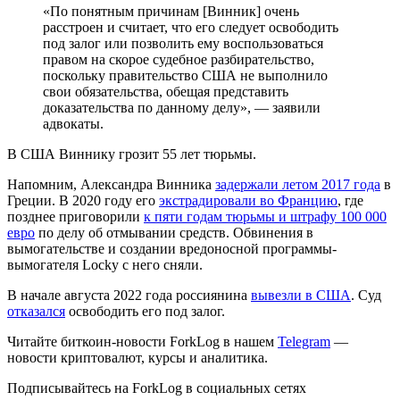
«По понятным причинам [Винник] очень
расстроен и считает, что его следует освободить
под залог или позволить ему воспользоваться
правом на скорое судебное разбирательство,
поскольку правительство США не выполнило
свои обязательства, обещая представить
доказательства по данному делу», — заявили
адвокаты.
В США Виннику грозит 55 лет тюрьмы.
Напомним, Александра Винника
задержали летом 2017 года
в
Греции. В 2020 году его
экстрадировали во Францию
, где
позднее приговорили
к пяти годам тюрьмы и штрафу 100 000
евро
по делу об отмывании средств. Обвинения в
вымогательстве и создании вредоносной программы-
вымогателя Locky с него сняли.
В начале августа 2022 года россиянина
вывезли в США
. Суд
отказался
освободить его под залог.
Читайте биткоин-новости ForkLog в нашем
Telegram
—
новости криптовалют, курсы и аналитика.
Подписывайтесь на ForkLog в социальных сетях