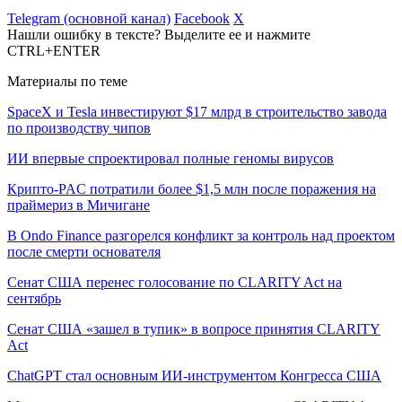
Telegram (основной канал)
Facebook
X
Нашли ошибку в тексте? Выделите ее и нажмите
CTRL+ENTER
Материалы по теме
SpaceX и Tesla инвестируют $17 млрд в строительство завода
по производству чипов
ИИ впервые спроектировал полные геномы вирусов
Крипто-PAC потратили более $1,5 млн после поражения на
праймериз в Мичигане
В Ondo Finance разгорелся конфликт за контроль над проектом
после смерти основателя
Сенат США перенес голосование по CLARITY Act на
сентябрь
Сенат США «зашел в тупик» в вопросе принятия CLARITY
Act
ChatGPT стал основным ИИ-инструментом Конгресса США