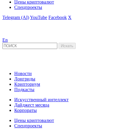
Цены криптовалют
Спецпроекты
Telegram (AI)
YouTube
Facebook
X
En
Новости
Лонгриды
Крипториум
Подкасты
Искусственный интеллект
Дайджест месяца
Корпораты
Цены криптовалют
Спецпроекты