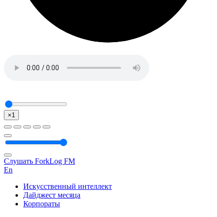
×1
Слушать ForkLog FM
En
Искусственный интеллект
Дайджест месяца
Корпораты