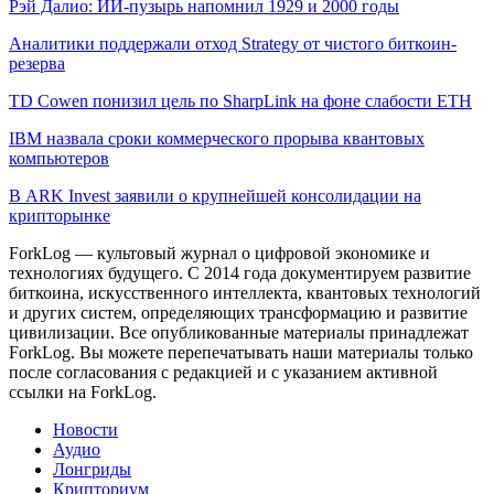
Рэй Далио: ИИ-пузырь напомнил 1929 и 2000 годы
Аналитики поддержали отход Strategy от чистого биткоин-
резерва
TD Cowen понизил цель по SharpLink на фоне слабости ETH
IBM назвала сроки коммерческого прорыва квантовых
компьютеров
В ARK Invest заявили о крупнейшей консолидации на
крипторынке
ForkLog — культовый журнал о цифровой экономике и
технологиях будущего. С 2014 года документируем развитие
биткоина, искусственного интеллекта, квантовых технологий
и других систем, определяющих трансформацию и развитие
цивилизации.
Все опубликованные материалы принадлежат
ForkLog. Вы можете перепечатывать наши материалы только
после согласования с редакцией и с указанием активной
ссылки на ForkLog.
Новости
Аудио
Лонгриды
Крипториум