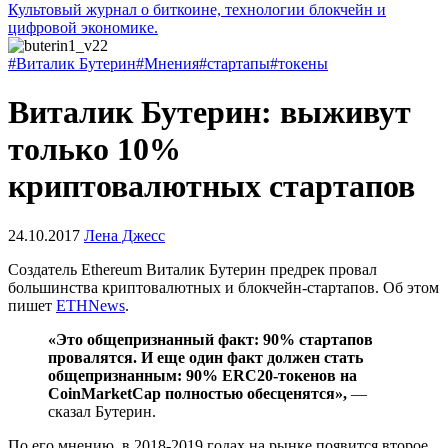
Культовый журнал о биткоине, технологии блокчейн и
цифровой экономике.
#Виталик Бутерин
#Мнения
#стартапы
#токены
Виталик Бутерин: выживут
только 10%
криптовалютных стартапов
24.10.2017
Лена Джесс
Создатель Ethereum Виталик Бутерин предрек провал
большинства криптовалютных и блокчейн-стартапов. Об этом
пишет
ETHNews
.
«Это общепризнанный факт: 90% стартапов
провалятся. И еще один факт должен стать
общепризнанным: 90% ERC20-токенов на
CoinMarketCap полностью обесценятся»,
—
сказал Бутерин.
По его мнению, в 2018-2019 годах на рынке появится второе