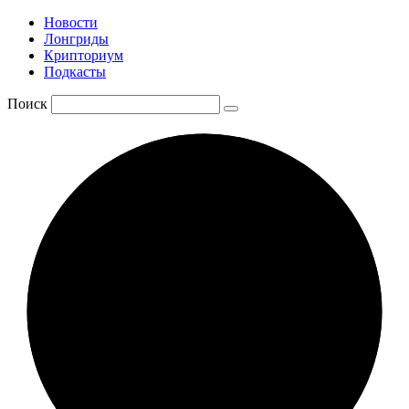
Новости
Лонгриды
Крипториум
Подкасты
Поиск