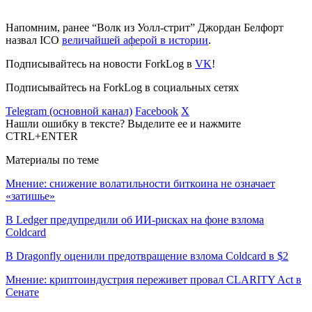
Напомним, ранее “Волк из Уолл-стрит” Джордан Белфорт
назвал ICO
величайшей аферой в истории
.
Подписывайтесь на новости ForkLog в
VK
!
Подписывайтесь на ForkLog в социальных сетях
Telegram (основной канал)
Facebook
X
Нашли ошибку в тексте? Выделите ее и нажмите
CTRL+ENTER
Материалы по теме
Мнение: снижение волатильности биткоина не означает
«затишье»
В Ledger предупредили об ИИ-рисках на фоне взлома
Coldcard
В Dragonfly оценили предотвращение взлома Coldcard в $2
Мнение: криптоиндустрия переживет провал CLARITY Act в
Сенате