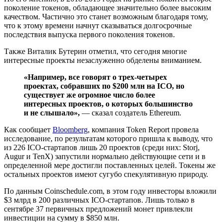
поколение токенов, обладающее значительно более высоким
качеством. Частично это станет возможным благодаря тому,
что к этому времени начнут сказываться долгосрочные
последствия выпуска первого поколения токенов.
Также Виталик Бутерин отметил, что сегодня многие
интересные проекты незаслуженно обделены вниманием.
«Например, все говорят о трех-четырех
проектах, собравших по $200 млн на ICO, но
существует же огромное число более
интересных проектов, о которых большинство
и не слышало»,
— сказал создатель Ethereum.
Как сообщает
Bloomberg
, компания Token Report провела
исследование, по результатам которого пришла к выводу, что
из 226 ICO-стартапов лишь 20 проектов (среди них: Storj,
Augur и TenX) запустили нормально действующие сети и в
определенной мере достигли поставленных целей. Токены же
остальных проектов имеют сугубо спекулятивную природу.
По данным Coinschedule.com, в этом году инвесторы вложили
$3 млрд в 200 различных ICO-стартапов. Лишь только в
сентябре 37 первичных предложений монет привлекли
инвестиции на сумму в $850 млн.