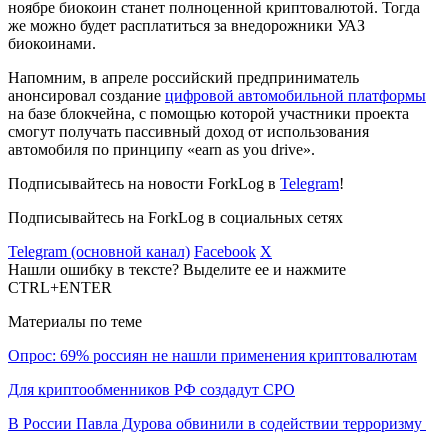
ноябре биокоин станет полноценной криптовалютой. Тогда
же можно будет расплатиться за внедорожники УАЗ
биокоинами.
Напомним, в апреле российский предприниматель
анонсировал создание
цифровой автомобильной платформы
на базе блокчейна, с помощью которой участники проекта
смогут получать пассивный доход от использования
автомобиля по принципу «earn as you drive».
Подписывайтесь на новости ForkLog в
Telegram
!
Подписывайтесь на ForkLog в социальных сетях
Telegram (основной канал)
Facebook
X
Нашли ошибку в тексте? Выделите ее и нажмите
CTRL+ENTER
Материалы по теме
Опрос: 69% россиян не нашли применения криптовалютам
Для криптообменников РФ создадут СРО
В России Павла Дурова обвинили в содействии терроризму