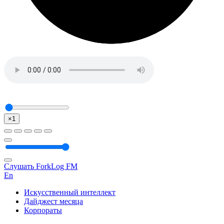
×1
Слушать ForkLog FM
En
Искусственный интеллект
Дайджест месяца
Корпораты