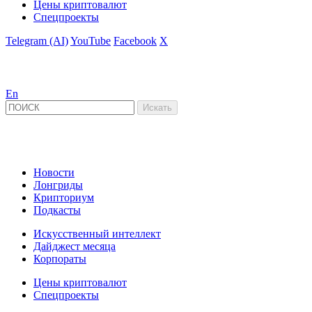
Цены криптовалют
Спецпроекты
Telegram (AI)
YouTube
Facebook
X
En
Новости
Лонгриды
Крипториум
Подкасты
Искусственный интеллект
Дайджест месяца
Корпораты
Цены криптовалют
Спецпроекты