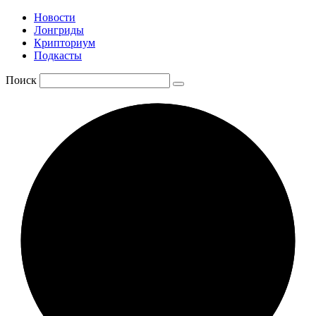
Новости
Лонгриды
Крипториум
Подкасты
Поиск