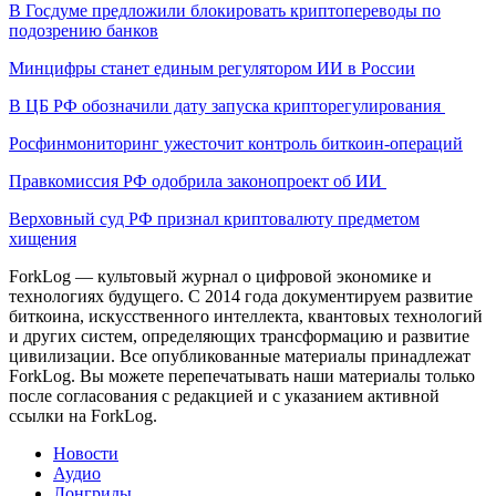
В Госдуме предложили блокировать криптопереводы по
подозрению банков
Минцифры станет единым регулятором ИИ в России
В ЦБ РФ обозначили дату запуска крипторегулирования
Росфинмониторинг ужесточит контроль биткоин-операций
Правкомиссия РФ одобрила законопроект об ИИ
Верховный суд РФ признал криптовалюту предметом
хищения
ForkLog — культовый журнал о цифровой экономике и
технологиях будущего. С 2014 года документируем развитие
биткоина, искусственного интеллекта, квантовых технологий
и других систем, определяющих трансформацию и развитие
цивилизации.
Все опубликованные материалы принадлежат
ForkLog. Вы можете перепечатывать наши материалы только
после согласования с редакцией и с указанием активной
ссылки на ForkLog.
Новости
Аудио
Лонгриды