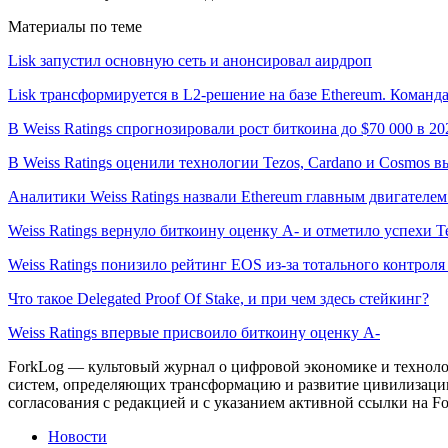
Материалы по теме
Lisk запустил основную сеть и анонсировал аирдроп
Lisk трансформируется в L2-решение на базе Ethereum. Команд
В Weiss Ratings спрогнозировали рост биткоина до $70 000 в 20
В Weiss Ratings оценили технологии Tezos, Cardano и Cosmos в
Аналитики Weiss Ratings назвали Ethereum главным двигател
Weiss Ratings вернуло биткоину оценку A- и отметило успехи T
Weiss Ratings понизило рейтинг EOS из-за тотального контроля
Что такое Delegated Proof Of Stake, и при чем здесь стейкинг?
Weiss Ratings впервые присвоило биткоину оценку A-
ForkLog — культовый журнал о цифровой экономике и технолог
систем, определяющих трансформацию и развитие цивилизаци
согласования с редакцией и с указанием активной ссылки на Fo
Новости