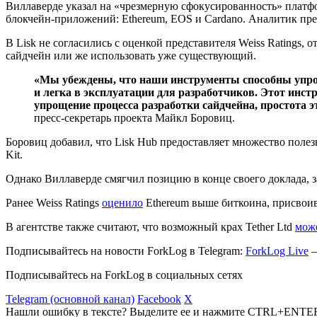
Виллаверде указал на «чрезмерную сфокусированность» платфо
блокчейн-приложений: Ethereum, EOS и Cardano. Аналитик пре
В Lisk не согласились с оценкой представителя Weiss Ratings,
сайдчейн или же использовать уже существующий.
«Мы убеждены, что наши инструменты способны упро
и легка в эксплуатации для разработчиков. Этот инст
упрощение процесса разработки сайдчейна, простота э
пресс-секретарь проекта Майкл Боровиц.
Боровиц добавил, что Lisk Hub предоставляет множество полезн
Kit.
Однако Виллаверде смягчил позицию в конце своего доклада, з
Ранее Weiss Ratings
оценило
Ethereum выше биткоина, присвоив
В агентстве также считают, что возможный крах Tether Ltd
мож
Подписывайтесь на новости ForkLog в Telegram:
ForkLog Live
—
Подписывайтесь на ForkLog в социальных сетях
Telegram (основной канал)
Facebook
X
Нашли ошибку в тексте? Выделите ее и нажмите CTRL+ENTE