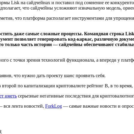
рмы Lisk на сайдчейнах и поставил под сомнение ее конкурент
дполагает, что сайдчейны усложняют изначальную модель, орие
 отметив, что платформа располагает инструментами для упрощен
стить даже самые сложные процессы. Командная строка Lis
румент позволяет генерировать код-каркас, различную докуме
то только часть истории — сайдчейны обеспечивают стабильн
ого с точки зрения технологий функционала, а впереди у платфо
аявив, что нужно дать проекту шанс проявить себя.
 второй по капитализации криптовалюте рейтинг B, в то время,
ет иметь
серьезные негативные последствия для криптовалютног
 вся лента новостей,
ForkLog
— самые важные новости и опрос
R