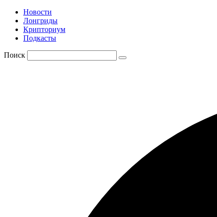
Новости
Лонгриды
Крипториум
Подкасты
Поиск