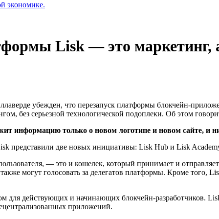
ой экономике.
атформы Lisk — это маркетинг, 
ллаверде убежден, что перезапуск платформы блокчейн-приложе
нгом, без серьезной технологической подоплеки. Об этом говор
жит информацию только о новом логотипе и новом сайте, и н
isk представили две новых инициативы: Lisk Hub и Lisk Academ
ользователя, — это и кошелек, который принимает и отправляет 
акже могут голосовать за делегатов платформы. Кроме того, Li
ром для действующих и начинающих блокчейн-разработчиков. Lis
децентрализованных приложений.