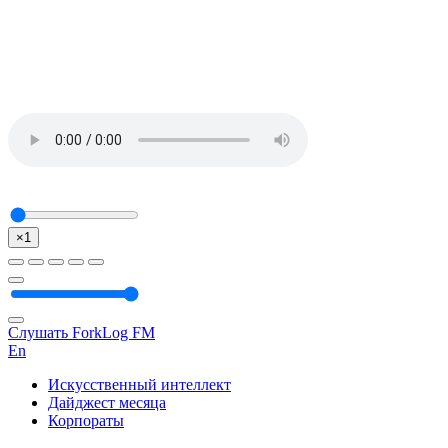
×1
Слушать ForkLog FM
En
Искусственный интеллект
Дайджест месяца
Корпораты