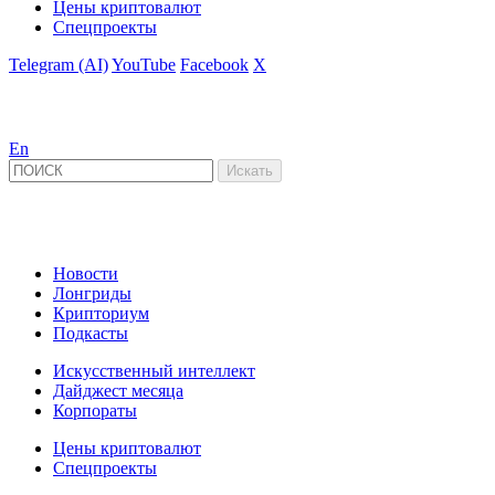
Цены криптовалют
Спецпроекты
Telegram (AI)
YouTube
Facebook
X
En
Новости
Лонгриды
Крипториум
Подкасты
Искусственный интеллект
Дайджест месяца
Корпораты
Цены криптовалют
Спецпроекты