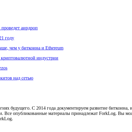
а проведет аирдроп
21 году
ыше, чем у биткоина и Ethereum
ем криптовалютной индустрии
ezos
 китов над сетью
иях будущего. С 2014 года документируем развитие биткоина, 
и.
Все опубликованные материалы принадлежат ForkLog. Вы мож
rkLog.