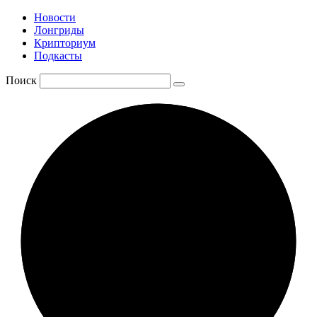
Новости
Лонгриды
Крипториум
Подкасты
Поиск