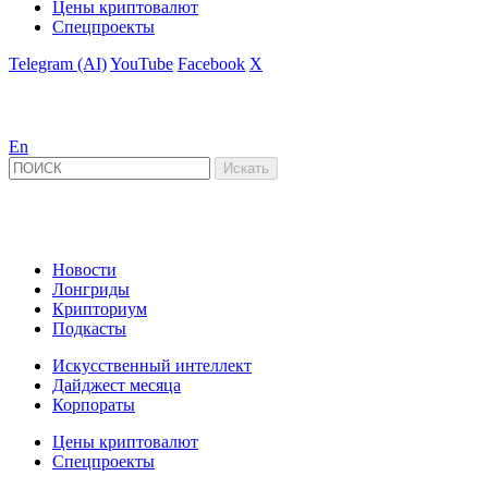
Цены криптовалют
Спецпроекты
Telegram (AI)
YouTube
Facebook
X
En
Новости
Лонгриды
Крипториум
Подкасты
Искусственный интеллект
Дайджест месяца
Корпораты
Цены криптовалют
Спецпроекты