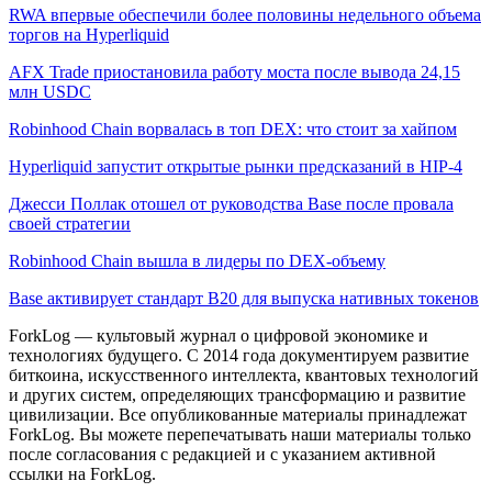
RWA впервые обеспечили более половины недельного объема
торгов на Hyperliquid
AFX Trade приостановила работу моста после вывода 24,15
млн USDC
Robinhood Chain ворвалась в топ DEX: что стоит за хайпом
Hyperliquid запустит открытые рынки предсказаний в HIP-4
Джесси Поллак отошел от руководства Base после провала
своей стратегии
Robinhood Chain вышла в лидеры по DEX-объему
Base активирует стандарт B20 для выпуска нативных токенов
ForkLog — культовый журнал о цифровой экономике и
технологиях будущего. С 2014 года документируем развитие
биткоина, искусственного интеллекта, квантовых технологий
и других систем, определяющих трансформацию и развитие
цивилизации.
Все опубликованные материалы принадлежат
ForkLog. Вы можете перепечатывать наши материалы только
после согласования с редакцией и с указанием активной
ссылки на ForkLog.