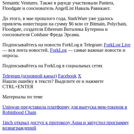
Semantic Ventures. Также в раунде участвовали Pantera,
Floodgate и сооснователь AngelList Наваль Равикант.
До этого, в мае прошлого года, StarkWare уже удалось
привлечь инвестиции на сумму $6 млн от Bitmain, Polychain,
Floodgate, создателя Ethereum Виталика Бутерина и
сооснователя Coinbase Фреда Эрсама.
Подписывайтесь на новости ForkLog в Telegram:
ForkLog Live
— вся лента новостей,
ForkLog
— самые важные новости и
опросы.
Подписывайтесь на ForkLog в социальных сетях
Telegram (основной канал)
Facebook
X
Нашли ошибку в тексте? Выделите ее и нажмите
CTRL+ENTER
Материалы по теме
Uniswap представила платформу для выпуска мем-токенов в
Robinhood Chain
1inch открыл доступ к протоколу Aqua и запустил программу
вознаграждений