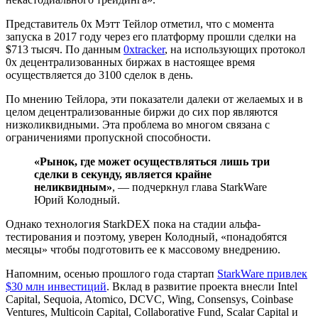
Представитель 0x Мэтт Тейлор отметил, что с момента
запуска в 2017 году через его платформу прошли сделки на
$713 тысяч. По данным
0xtracker
, на использующих протокол
0x децентрализованных биржах в настоящее время
осуществляется до 3100 сделок в день.
По мнению Тейлора, эти показатели далеки от желаемых и в
целом децентрализованные биржи до сих пор являются
низколиквидными. Эта проблема во многом связана с
ограничениями пропускной способности.
«Рынок, где может осуществляться лишь три
сделки в секунду, является крайне
неликвидным»
, — подчеркнул глава StarkWare
Юрий Колодный.
Однако технология StarkDEX пока на стадии альфа-
тестирования и поэтому, уверен Колодный, «понадобятся
месяцы» чтобы подготовить ее к массовому внедрению.
Напомним, осенью прошлого года стартап
StarkWare привлек
$30 млн инвестиций
. Вклад в развитие проекта внесли Intel
Capital, Sequoia, Atomico, DCVC, Wing, Consensys, Coinbase
Ventures, Multicoin Capital, Collaborative Fund, Scalar Capital и