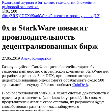
Культовый журнал о биткоине, технологии блокчейн и
цифровой экономике.
#0x (ZRX)
#DEX
#StarkWare
#Решения второго уровня (L2)
0x и StarkWare повысят
производительность
децентрализованных бирж
27.05.2019
Алекс Кондратюк
Базирующийся в Сан-Франциско блокчейн-стартап 0x
заключил партнерство с израильской компанией StarkWare для
разработки решения StarkDEX, при помощи которого
децентрализованные биржи смогут обрабатывать около 500
транзакций в секунду. Об этом сообщает
CoinDesk
.
В основе технологии StarkDEX лежит система доказательств с
нулевым разглашением (zero-knowledge proofs). По словам
представителей израильского стартапа, их разработки будут
способствовать развитию «масштабируемого
некастодиального трейдинга».