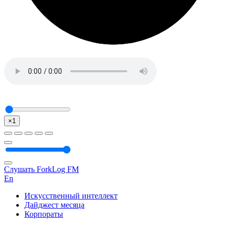
×1
Слушать ForkLog FM
En
Искусственный интеллект
Дайджест месяца
Корпораты