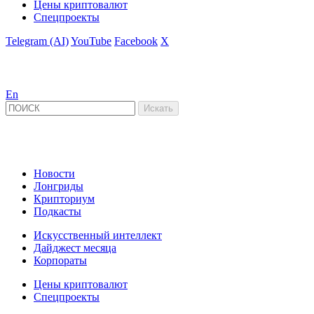
Цены криптовалют
Спецпроекты
Telegram (AI)
YouTube
Facebook
X
En
Новости
Лонгриды
Крипториум
Подкасты
Искусственный интеллект
Дайджест месяца
Корпораты
Цены криптовалют
Спецпроекты