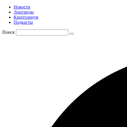
Новости
Лонгриды
Крипториум
Подкасты
Поиск