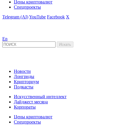
Цены криптовалют
Спецпроекты
Telegram (AI)
YouTube
Facebook
X
En
Новости
Лонгриды
Крипториум
Подкасты
Искусственный интеллект
Дайджест месяца
Корпораты
Цены криптовалют
Спецпроекты