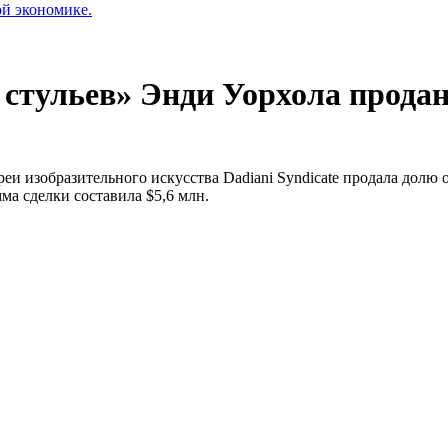
ой экономике.
стульев» Энди Уорхола продан
еи изобразительного искусства Dadiani Syndicate продала долю
мма сделки составила $5,6 млн.