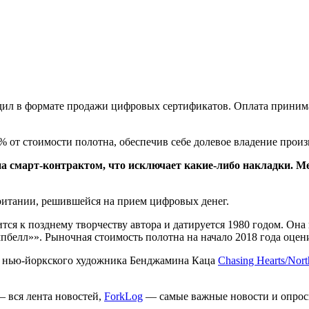
одил в формате продажи цифровых сертификатов. Оплата приним
 от стоимости полотна, обеспечив себе долевое владение произ
на смарт-контрактом, что исключает какие-либо накладки. М
обритании, решившейся на прием цифровых денег.
тся к позднему творчеству автора и датируется 1980 годом. Она
белл»». Рыночная стоимость полотна на начало 2018 года оцени
ну нью-йоркского художника Бенджамина Каца
Chasing Hearts/Nort
 вся лента новостей,
ForkLog
— самые важные новости и опрос