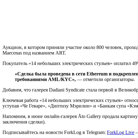
Аукцион, в котором приняли участие около 800 человек, прох
Maecenas под названием ART.
Покупатель «14 небольших электрических стульев» оплатил 49%
«Сделка была проведена в сети Ethereum и подкрепле
требованиями AML/KYC»,
— отметили организаторы.
Добавим, что галерея Dadiani Syndicate стала первой в Велик
Ключевая работа «14 небольших электрических стульев» относи
уступая «Че Геваре», «Диптиху Мэрилин» и «Банкам супа «Кэмп
Напомним, в июне онлайн-галерея Āto Gallery продала карти
заключения сделки).
Подписывайтесь на новости ForkLog в Telegram:
ForkLog Live
—