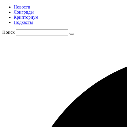
Новости
Лонгриды
Крипториум
Подкасты
Поиск