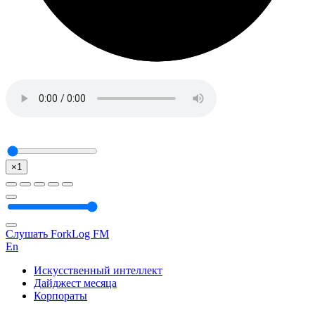
×1
Слушать ForkLog FM
En
Искусственный интеллект
Дайджест месяца
Корпораты