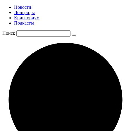
Новости
Лонгриды
Крипториум
Подкасты
Поиск