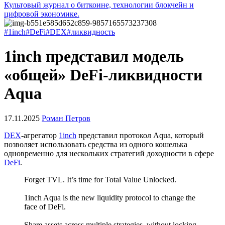
Культовый журнал о биткоине, технологии блокчейн и
цифровой экономике.
#1inch
#DeFi
#DEX
#ликвидность
1inch представил модель
«общей» DeFi-ликвидности
Aqua
17.11.2025
Роман Петров
DEX
-агрегатор
1inch
представил протокол Aqua, который
позволяет использовать средства из одного кошелька
одновременно для нескольких стратегий доходности в сфере
DeFi
.
Forget TVL. It’s time for Total Value Unlocked.
1inch Aqua is the new liquidity protocol to change the
face of DeFi.
Share assets across multiple strategies, without locking.