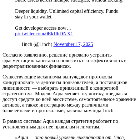
Deeper liquidity. Unlimited capital efficiency. Funds
stay in your wallet.
Get developer access now…
pic.twitter.com/0EkJIhDNX1
— 1inch (@1inch)
November 17, 2025
Согласно заявлению, решение призвано устранить
фрагментацию капитала и повысить его эффективность в
децентрализованных финансах.
Существующие механизмы вынуждают протоколы
конкурировать за депозиты пользователей, а поставщиков
ликвидности — выбирать привязанный к конкретной
стратегии пул. Модель Aqua меняет эту логику, предлагая
доступ средств ко всей экосистеме, самостоятельное хранение
активов, а также интеграцию между различными
блокчейнами и протоколами, заявила команда 1inch.
В рамках системы Aqua каждая стратегия работает по
установленным для нее правилам и лимитам.
«Aqua — это новый уровень ликвидности от 1inch,