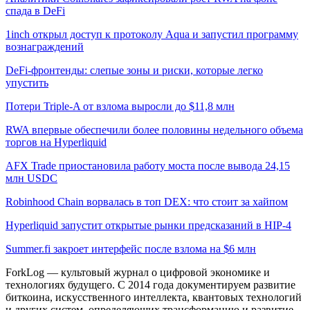
спада в DeFi
1inch открыл доступ к протоколу Aqua и запустил программу
вознаграждений
DeFi-фронтенды: слепые зоны и риски, которые легко
упустить
Потери Triple-A от взлома выросли до $11,8 млн
RWA впервые обеспечили более половины недельного объема
торгов на Hyperliquid
AFX Trade приостановила работу моста после вывода 24,15
млн USDC
Robinhood Chain ворвалась в топ DEX: что стоит за хайпом
Hyperliquid запустит открытые рынки предсказаний в HIP-4
Summer.fi закроет интерфейс после взлома на $6 млн
ForkLog — культовый журнал о цифровой экономике и
технологиях будущего. С 2014 года документируем развитие
биткоина, искусственного интеллекта, квантовых технологий
и других систем, определяющих трансформацию и развитие