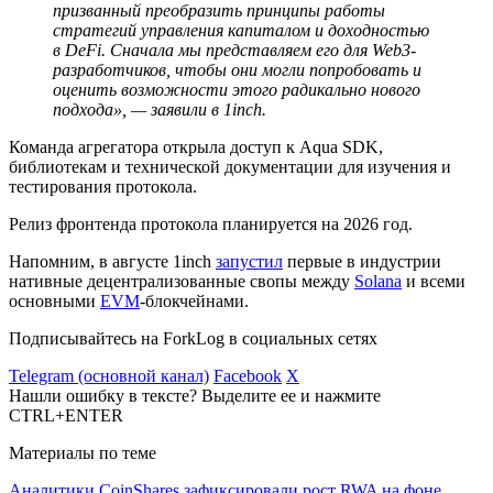
призванный преобразить принципы работы
стратегий управления капиталом и доходностью
в DeFi. Сначала мы представляем его для Web3-
разработчиков, чтобы они могли попробовать и
оценить возможности этого радикально нового
подхода», — заявили в 1inch.
Команда агрегатора открыла доступ к Aqua
SDK
,
библиотекам и технической документации для изучения и
тестирования протокола.
Релиз
фронтенда
протокола планируется на 2026 год.
Напомним, в августе 1inch
запустил
первые в индустрии
нативные децентрализованные свопы между
Solana
и всеми
основными
EVM
-блокчейнами.
Подписывайтесь на ForkLog в социальных сетях
Telegram (основной канал)
Facebook
X
Нашли ошибку в тексте? Выделите ее и нажмите
CTRL+ENTER
Материалы по теме
Аналитики CoinShares зафиксировали рост RWA на фоне