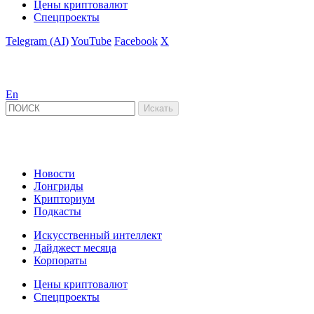
Цены криптовалют
Спецпроекты
Telegram (AI)
YouTube
Facebook
X
En
Новости
Лонгриды
Крипториум
Подкасты
Искусственный интеллект
Дайджест месяца
Корпораты
Цены криптовалют
Спецпроекты