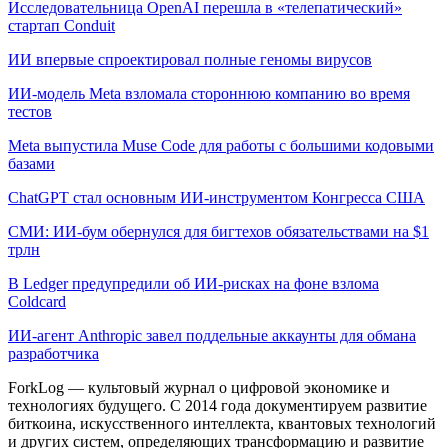
Исследовательница OpenAI перешла в «телепатический»
стартап Conduit
ИИ впервые спроектировал полные геномы вирусов
ИИ-модель Meta взломала стороннюю компанию во время
тестов
Meta выпустила Muse Code для работы с большими кодовыми
базами
ChatGPT стал основным ИИ-инструментом Конгресса США
СМИ: ИИ-бум обернулся для бигтехов обязательствами на $1
трлн
В Ledger предупредили об ИИ-рисках на фоне взлома
Coldcard
ИИ-агент Anthropic завел поддельные аккаунты для обмана
разработчика
ForkLog — культовый журнал о цифровой экономике и
технологиях будущего. С 2014 года документируем развитие
биткоина, искусственного интеллекта, квантовых технологий
и других систем, определяющих трансформацию и развитие