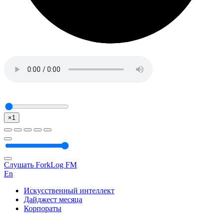
×1
Слушать ForkLog FM
En
Искусственный интеллект
Дайджест месяца
Корпораты