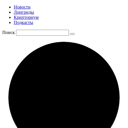
Новости
Лонгриды
Крипториум
Подкасты
Поиск