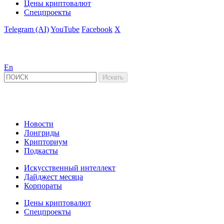
Цены криптовалют
Спецпроекты
Telegram (AI)
YouTube
Facebook
X
En
Новости
Лонгриды
Крипториум
Подкасты
Искусственный интеллект
Дайджест месяца
Корпораты
Цены криптовалют
Спецпроекты