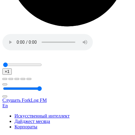
×1
Слушать ForkLog FM
En
Искусственный интеллект
Дайджест месяца
Корпораты