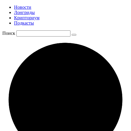
Новости
Лонгриды
Крипториум
Подкасты
Поиск