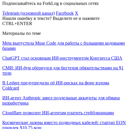
Подписывайтесь на ForkLog в социальных сетях
Telegram (основной канал)
Facebook
X
Нашли ошибку в тексте? Выделите ее и нажмите
CTRL+ENTER
Материалы по теме
Meta выпустила Muse Code для работы с большими кодовыми
базами
ChatGPT стал основным ИИ-инструментом Конгресса США
СМИ: ИИ-бум обернулся для бигтехов обязательствами на $1
трлн
В Ledger предупредили об ИИ-рисках на фоне взлома
Coldcard
ИИ-агент Anthropic завел поддельные аккаунты для обмана
разработчика
Cloudflare позволит ИИ-агентам платить стейблкоинами
Космические лазеры вместо подводных кабелей: стартап EON
привлек $10,75 млн