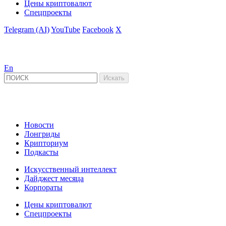
Цены криптовалют
Спецпроекты
Telegram (AI)
YouTube
Facebook
X
En
Новости
Лонгриды
Крипториум
Подкасты
Искусственный интеллект
Дайджест месяца
Корпораты
Цены криптовалют
Спецпроекты