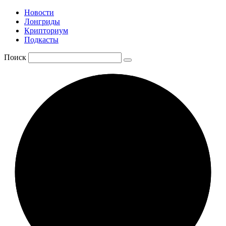
Новости
Лонгриды
Крипториум
Подкасты
Поиск