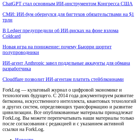
ChatGPT стал основным ИИ-инструментом Конгресса США
СМИ: ИИ-бум обернулся для бигтехов обязательствами на $1
трлн
В Ledger предупредили об ИИ-рисках на фоне взлома
Coldcard
Новая игра на понижение: почему Бьюрри шортит
полупроводники
ИИ-агент Anthropic завел поддельные аккаунты для обмана
разработчика
Cloudflare позволит ИИ-агентам платить стейблкоинами
ForkLog — культовый журнал о цифровой экономике и
технологиях будущего. С 2014 года документируем развитие
биткоина, искусственного интеллекта, квантовых технологий
и других систем, определяющих трансформацию и развитие
цивилизации.
Все опубликованные материалы принадлежат
ForkLog. Вы можете перепечатывать наши материалы только
после согласования с редакцией и с указанием активной
ссылки на ForkLog.
Новости