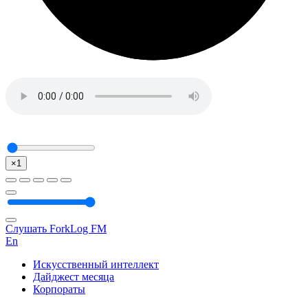
×1
Слушать ForkLog FM
En
Искусственный интеллект
Дайджест месяца
Корпораты