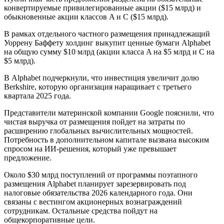
конвертируемые привилегированные акции ($15 млрд) и
обыкновенные акции классов A и C ($15 млрд).
В рамках отдельного частного размещения принадлежащий
Уоррену Баффету холдинг выкупит ценные бумаги Alphabet
на общую сумму $10 млрд (акции класса A на $5 млрд и C на
$5 млрд).
В Alphabet подчеркнули, что инвестиция увеличит долю
Berkshire, которую организация наращивает с третьего
квартала 2025 года.
Представители материнской компании Google пояснили, что
чистая выручка от размещения пойдет на затраты по
расширению глобальных вычислительных мощностей.
Потребность в дополнительном капитале вызвана высоким
спросом на ИИ-решения, который уже превышает
предложение.
Около $30 млрд поступлений от программы поэтапного
размещения Alphabet планирует зарезервировать под
налоговые обязательства 2026 календарного года. Они
связаны с вестингом акционерных вознаграждений
сотрудникам. Остальные средства пойдут на
общекорпоративные цели.