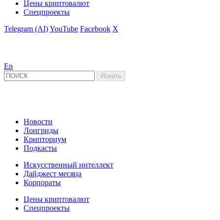
Цены криптовалют
Спецпроекты
Telegram (AI)
YouTube
Facebook
X
En
Новости
Лонгриды
Крипториум
Подкасты
Искусственный интеллект
Дайджест месяца
Корпораты
Цены криптовалют
Спецпроекты