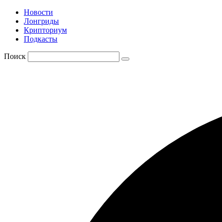
Новости
Лонгриды
Крипториум
Подкасты
Поиск