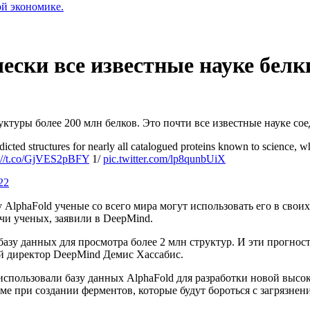
ой экономике.
ески все известные науке белк
ктуры более 200 млн белков. Это почти все известные науке со
edicted structures for nearly all catalogued proteins known to science, 
s://t.co/GjVES2pBFY
1/
pic.twitter.com/lp8qunbUiX
22
 AlphaFold ученые со всего мира могут использовать его в сво
ячи ученых, заявили в DeepMind.
 базу данных для просмотра более 2 млн структур. И эти прогно
ый директор DeepMind Демис Хассабис.
 использовали базу данных AlphaFold для разработки новой выс
еме при создании ферментов, которые будут бороться с загрязн