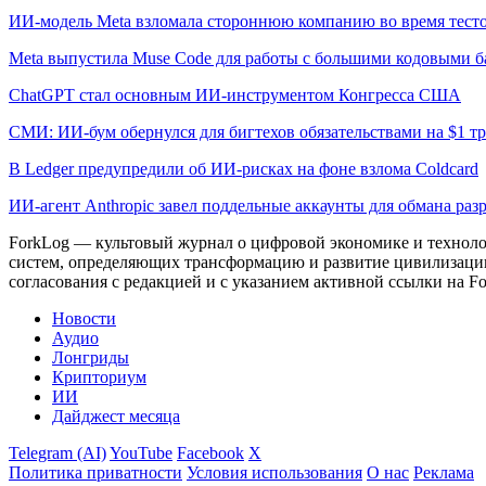
ИИ-модель Meta взломала стороннюю компанию во время тест
Meta выпустила Muse Code для работы с большими кодовыми б
ChatGPT стал основным ИИ-инструментом Конгресса США
СМИ: ИИ-бум обернулся для бигтехов обязательствами на $1 т
В Ledger предупредили об ИИ-рисках на фоне взлома Coldcard
ИИ-агент Anthropic завел поддельные аккаунты для обмана раз
ForkLog — культовый журнал о цифровой экономике и технолог
систем, определяющих трансформацию и развитие цивилизаци
согласования с редакцией и с указанием активной ссылки на Fo
Новости
Аудио
Лонгриды
Крипториум
ИИ
Дайджест месяца
Telegram (AI)
YouTube
Facebook
X
Политика приватности
Условия использования
О нас
Реклама