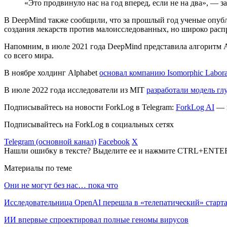
«Это продвинуло нас на год вперед, если не на два», —
В DeepMind также сообщили, что за прошлый год ученые опубл
создания лекарств против малоисследованных, но широко рас
Напомним, в июле 2021 года DeepMind представила алгоритм 
со всего мира.
В ноябре холдинг Alphabet
основал компанию Isomorphic Laborat
В июле 2022 года исследователи из MIT
разработали модель гл
Подписывайтесь на новости ForkLog в Telegram:
ForkLog AI
— в
Подписывайтесь на ForkLog в социальных сетях
Telegram (основной канал)
Facebook
X
Нашли ошибку в тексте? Выделите ее и нажмите CTRL+ENTE
Материалы по теме
Они не могут без нас… пока что
Исследовательница OpenAI перешла в «телепатический» старта
ИИ впервые спроектировал полные геномы вирусов