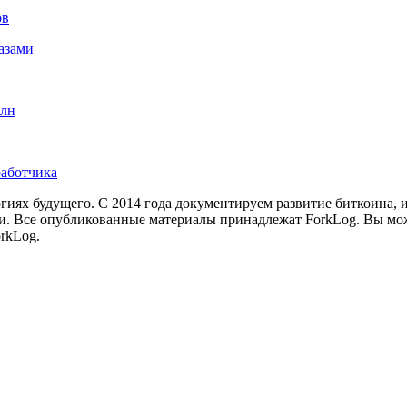
ов
азами
рлн
работчика
иях будущего. С 2014 года документируем развитие биткоина, 
и.
Все опубликованные материалы принадлежат ForkLog. Вы мож
rkLog.