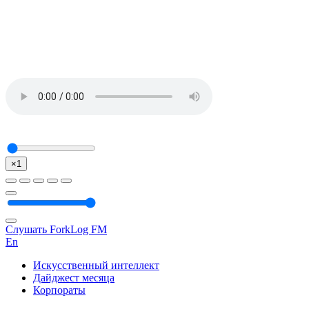
×1
Слушать ForkLog FM
En
Искусственный интеллект
Дайджест месяца
Корпораты