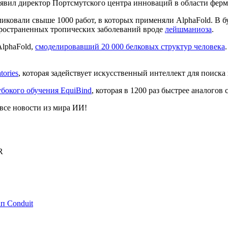
 заявил директор Портсмутского центра инноваций в области фе
иковали свыше 1000 работ, в которых применяли AlphaFold. В 
пространенных тропических заболеваний вроде
лейшманиоза
.
AlphaFold,
смоделировавший 20 000 белковых структур человека
ories
, которая задействует искусственный интеллект для поиска
убокого обучения EquiBind
, которая в 1200 раз быстрее аналогов
се новости из мира ИИ!
R
п Conduit