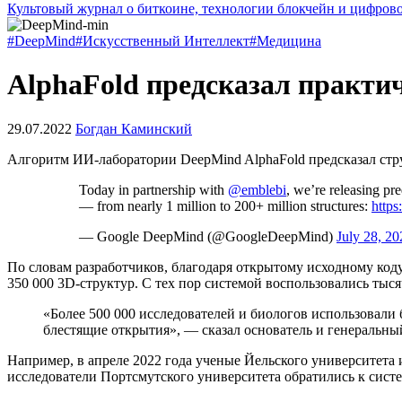
Культовый журнал о биткоине, технологии блокчейн и цифров
#DeepMind
#Искусственный Интеллект
#Медицина
AlphaFold предсказал практич
29.07.2022
Богдан Каминский
Алгоритм ИИ-лаборатории DeepMind AlphaFold предсказал стру
Today in partnership with
@emblebi
, we’re releasing pr
— from nearly 1 million to 200+ million structures:
http
— Google DeepMind (@GoogleDeepMind)
July 28, 20
По словам разработчиков, благодаря открытому исходному коду
350 000 3D-структур. С тех пор системой воспользовались тыс
«Более 500 000 исследователей и биологов использовали
блестящие открытия», — сказал основатель и генеральн
Например, в апреле 2022 года ученые Йельского университета
исследователи Портсмутского университета обратились к сист