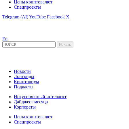
Цены криптовалют
Спецпроекты
Telegram (AI)
YouTube
Facebook
X
En
Новости
Лонгриды
Крипториум
Подкасты
Искусственный интеллект
Дайджест месяца
Корпораты
Цены криптовалют
Спецпроекты