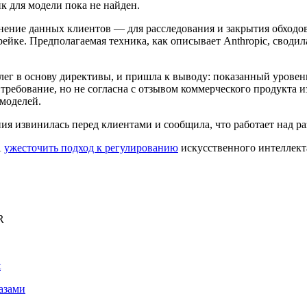
к для модели пока не найден.
нение данных клиентов — для расследования и закрытия обходов.
йке. Предполагаемая техника, как описывает Anthropic, сводил
ет, лег в основу директивы, и пришла к выводу: показанный уров
ребование, но не согласна с отзывом коммерческого продукта из
 моделей.
ия извинилась перед клиентами и сообщила, что работает над р
А
ужесточить подход к регулированию
искусственного интеллект
R
t
азами