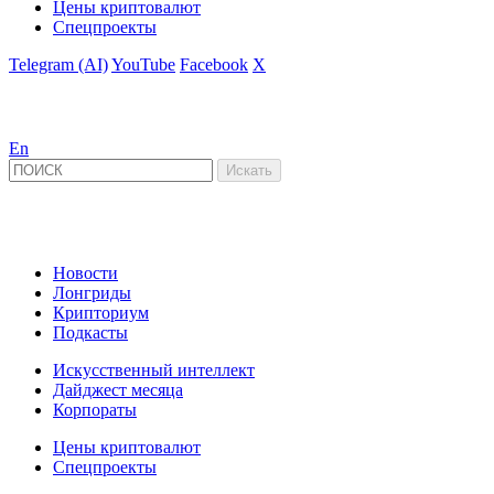
Цены криптовалют
Спецпроекты
Telegram (AI)
YouTube
Facebook
X
En
Новости
Лонгриды
Крипториум
Подкасты
Искусственный интеллект
Дайджест месяца
Корпораты
Цены криптовалют
Спецпроекты