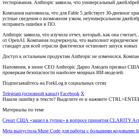
тестирования. Anthropic заявила, что универсальный джейлбрей
Компания напомнила, что для Fable 5 действует 30-дневное хра
устные сведения о возможном узком, неуниверсальном джейлбре
исправить ошибки в ПО.
Anthropic заявила, что изучила отчет, который, как она счита
от OpenAI. Компания подчеркнула, что выполнит юридическое т
стандарт для всей отрасли фактически остановит запуск новых
Доступ к остальным продуктам Anthropic не изменился. Компан
Напомним, в июне CEO Anthropic Дарио Амодеи призвал СШ
проверкам безопасности наиболее мощных ИИ-моделей.
Подписывайтесь на ForkLog в социальных сетях
Telegram (основной канал)
Facebook
X
Нашли ошибку в тексте? Выделите ее и нажмите CTRL+ENTE
Материалы по теме
Сенат США «зашел в тупик» в вопросе принятия CLARITY Ac
Meta выпустила Muse Code для работы с большими кодовыми б