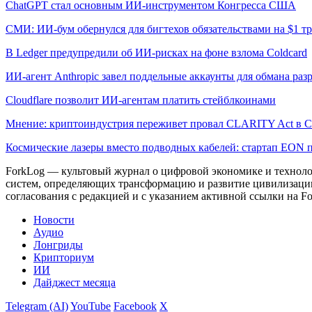
ChatGPT стал основным ИИ-инструментом Конгресса США
СМИ: ИИ-бум обернулся для бигтехов обязательствами на $1 т
В Ledger предупредили об ИИ-рисках на фоне взлома Coldcard
ИИ-агент Anthropic завел поддельные аккаунты для обмана раз
Cloudflare позволит ИИ-агентам платить стейблкоинами
Мнение: криптоиндустрия переживет провал CLARITY Act в С
Космические лазеры вместо подводных кабелей: стартап EON 
ForkLog — культовый журнал о цифровой экономике и технолог
систем, определяющих трансформацию и развитие цивилизаци
согласования с редакцией и с указанием активной ссылки на Fo
Новости
Аудио
Лонгриды
Крипториум
ИИ
Дайджест месяца
Telegram (AI)
YouTube
Facebook
X