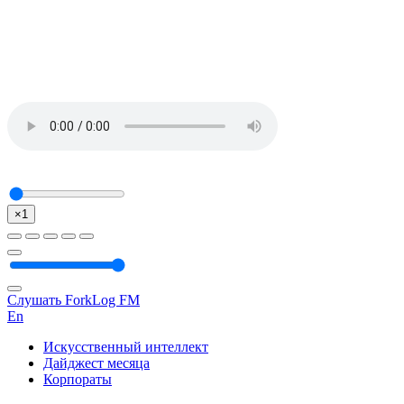
×1
Слушать ForkLog FM
En
Искусственный интеллект
Дайджест месяца
Корпораты