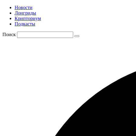
Новости
Лонгриды
Крипториум
Подкасты
Поиск