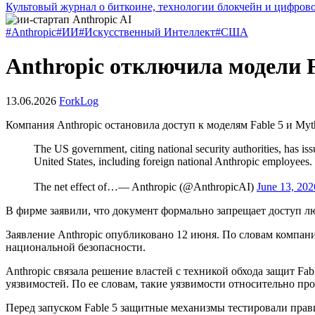
Культовый журнал о биткоине, технологии блокчейн и цифров
#Anthropic
#ИИ
#Искусственный Интеллект
#США
Anthropic отключила модели F
13.06.2026
ForkLog
Компания Anthropic остановила доступ к моделям Fable 5 и Myt
The US government, citing national security authorities, has iss
United States, including foreign national Anthropic employees.
The net effect of…— Anthropic (@AnthropicAI)
June 13, 202
В фирме заявили, что документ формально запрещает доступ л
Заявление Anthropic опубликовано 12 июня. По словам компани
национальной безопасности.
Anthropic связала решение властей с техникой обхода защит F
уязвимостей. По ее словам, такие уязвимости относительно пр
Перед запуском Fable 5 защитные механизмы тестировали пр