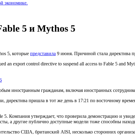
ой экономике.
able 5 и Mythos 5
hos 5, которые
представила
9 июня. Причиной стала директива п
ued an export control directive to suspend all access to Fable 5 and Myt
6
юбым иностранным гражданам, включая иностранных сотрудников
и, директива пришла в тот же день в 17:21 по восточному врем
able 5. Компания утверждает, что проверила демонстрацию и уви
осты, а другие публично доступные модели тоже способны находи
авительство США, британский
AISI
, несколько сторонних органи