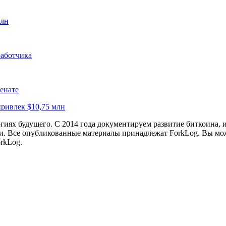
рлн
работчика
енате
привлек $10,75 млн
иях будущего. С 2014 года документируем развитие биткоина, 
и.
Все опубликованные материалы принадлежат ForkLog. Вы мож
rkLog.