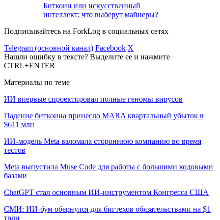
Биткоин или искусственный
интеллект: что выберут майнеры?
Подписывайтесь на ForkLog в социальных сетях
Telegram (основной канал)
Facebook
X
Нашли ошибку в тексте? Выделите ее и нажмите
CTRL+ENTER
Материалы по теме
ИИ впервые спроектировал полные геномы вирусов
Падение биткоина принесло MARA квартальный убыток в
$611 млн
ИИ-модель Meta взломала стороннюю компанию во время
тестов
Meta выпустила Muse Code для работы с большими кодовыми
базами
ChatGPT стал основным ИИ-инструментом Конгресса США
СМИ: ИИ-бум обернулся для бигтехов обязательствами на $1
трлн