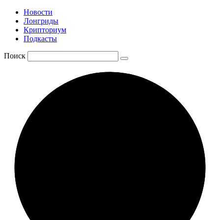
Новости
Лонгриды
Крипториум
Подкасты
Поиск