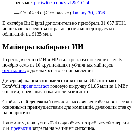
per share.
pic.twitter.com/3azL9cGCu4
— CoinGecko (@coingecko)
January 30, 2026
В октябре Bit Digital дополнительно приобрела 31 057 ETH,
использовав средства от размещения конвертируемых
облигаций на $135 млн.
Майнеры выбирают ИИ
Переход в сектор ИИ и HP стал трендом последних лет. К
ноябрю семь из 10 крупнейших публичных майнеров
отчитались
о доходах от этого направления.
Диверсификация экономически выгодна. ИИ-контракт
TeraWulf
предполагает
годовую выручку $1,85 млн за 1 МВт
энергии, превышая показатели майнинга.
Стабильный денежный поток и высокая рентабельность стали
основными преимуществами для компаний, делающих ставку
на нейросети.
Напомним, в августе 2024 года объем потребляемой энергии
ИИ
превысил
затраты на майнинг биткоина.