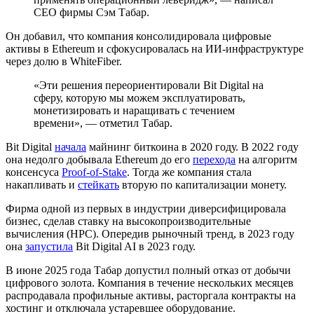
CEO фирмы Сэм Табар.
Он добавил, что компания консолидировала цифровые
активы в Ethereum и сфокусировалась на ИИ-инфраструктуре
через долю в WhiteFiber.
«Эти решения переориентировали Bit Digital на
сферу, которую мы можем эксплуатировать,
монетизировать и наращивать с течением
времени», — отметил Табар.
Bit Digital
начала
майнинг биткоина в 2020 году. В 2022 году
она недолго добывала Ethereum до его
перехода
на алгоритм
консенсуса
Proof-of-Stake
. Тогда же компания стала
накапливать и
стейкать
вторую по капитализации монету.
Фирма одной из первых в индустрии диверсифицировала
бизнес, сделав ставку на высокопроизводительные
вычисления (HPC). Опередив рыночный тренд, в 2023 году
она
запустила
Bit Digital AI в 2023 году.
В июне 2025 года Табар допустил полный отказ от добычи
цифрового золота. Компания в течение нескольких месяцев
распродавала профильные активы, расторгала контракты на
хостинг и отключала устаревшее оборудование.