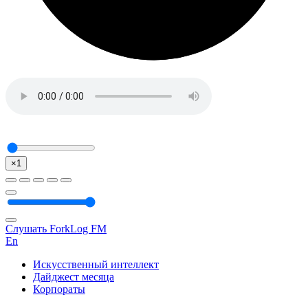
×1
Слушать ForkLog FM
En
Искусственный интеллект
Дайджест месяца
Корпораты