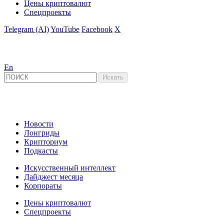
Цены криптовалют
Спецпроекты
Telegram (AI)
YouTube
Facebook
X
En
Новости
Лонгриды
Крипториум
Подкасты
Искусственный интеллект
Дайджест месяца
Корпораты
Цены криптовалют
Спецпроекты