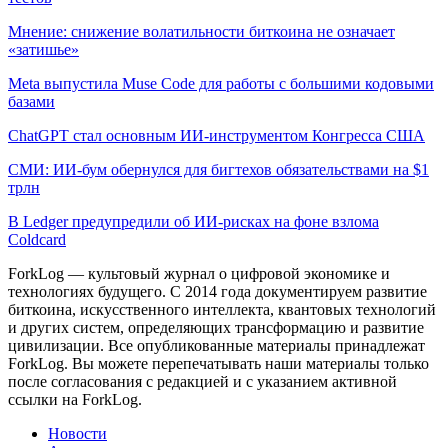
Мнение: снижение волатильности биткоина не означает
«затишье»
Meta выпустила Muse Code для работы с большими кодовыми
базами
ChatGPT стал основным ИИ-инструментом Конгресса США
СМИ: ИИ-бум обернулся для бигтехов обязательствами на $1
трлн
В Ledger предупредили об ИИ-рисках на фоне взлома
Coldcard
ForkLog — культовый журнал о цифровой экономике и
технологиях будущего. С 2014 года документируем развитие
биткоина, искусственного интеллекта, квантовых технологий
и других систем, определяющих трансформацию и развитие
цивилизации.
Все опубликованные материалы принадлежат
ForkLog. Вы можете перепечатывать наши материалы только
после согласования с редакцией и с указанием активной
ссылки на ForkLog.
Новости