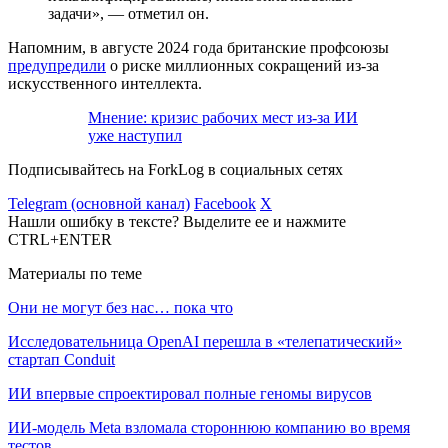
задачи», — отметил он.
Напомним, в августе 2024 года британские профсоюзы
предупредили
о риске миллионных сокращений из-за
искусственного интеллекта.
Мнение: кризис рабочих мест из-за ИИ
уже наступил
Подписывайтесь на ForkLog в социальных сетях
Telegram (основной канал)
Facebook
X
Нашли ошибку в тексте? Выделите ее и нажмите
CTRL+ENTER
Материалы по теме
Они не могут без нас… пока что
Исследовательница OpenAI перешла в «телепатический»
стартап Conduit
ИИ впервые спроектировал полные геномы вирусов
ИИ-модель Meta взломала стороннюю компанию во время
тестов