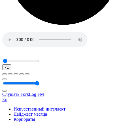
×1
Слушать ForkLog FM
En
Искусственный интеллект
Дайджест месяца
Корпораты