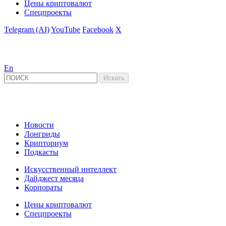
Цены криптовалют
Спецпроекты
Telegram (AI)
YouTube
Facebook
X
En
Новости
Лонгриды
Крипториум
Подкасты
Искусственный интеллект
Дайджест месяца
Корпораты
Цены криптовалют
Спецпроекты