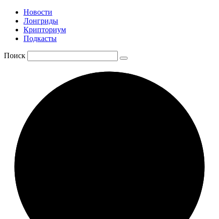
Новости
Лонгриды
Крипториум
Подкасты
Поиск