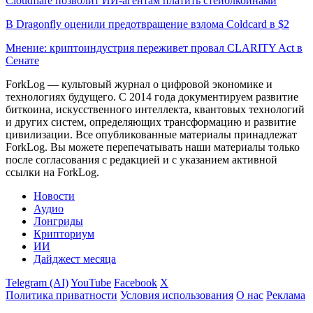
Cloudflare позволит ИИ-агентам платить стейблкоинами
В Dragonfly оценили предотвращение взлома Coldcard в $2
Мнение: криптоиндустрия переживет провал CLARITY Act в
Сенате
ForkLog — культовый журнал о цифровой экономике и
технологиях будущего. С 2014 года документируем развитие
биткоина, искусственного интеллекта, квантовых технологий
и других систем, определяющих трансформацию и развитие
цивилизации.
Все опубликованные материалы принадлежат
ForkLog. Вы можете перепечатывать наши материалы только
после согласования с редакцией и с указанием активной
ссылки на ForkLog.
Новости
Аудио
Лонгриды
Крипториум
ИИ
Дайджест месяца
Telegram (AI)
YouTube
Facebook
X
Политика приватности
Условия использования
О нас
Реклама