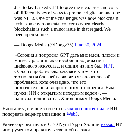
Just today I asked GPT to give me idea, pros and cons
of different types of ways to promote digital art and one
was NFTs. One of the challenges was how blockchain
tech is an environmental concerns when clearly
blockchain is such a minor issue in that regard. We
need open source…
— Doogz Media (@Doogz75)
June 30, 2024
«Сегодня я попросил GPT дать мне идеи, плюсы и
минусы различных способов продвижения
цифрового искусства, и одним из них был
NFT
.
Одна из проблем заключалась в том, что
технология блокчейна является экологической
проблемой, хотя очевидно, что это
незначительный вопрос в этом отношении. Нам
нужен ИИ с открытым исходным кодом», —
написал пользователь X под ником Doogz Media.
Напомним, в июне эксперты
заявили о потенциале
ИИ
подорвать децентрализацию и
Web3
.
Ранее соучредитель и CEO Nym Гарри Хэлпин
назвал
ИИ
инструментом правительственной слежки.