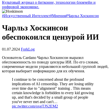
Культовый журнал о биткоине, технологии блокчейн и
цифровой экономике.
#Искусственный Интеллект
#Мнения
#Чарльз Хоскинсон
Чарльз Хоскинсон
обеспокоился цензурой ИИ
01.07.2024
ForkLog
Основатель Cardano Чарльз Хоскинсон выразил
обеспокоенность по поводу цензуры ИИ. По его словам,
современные модели управляются небольшой группой людей,
которая выбирает информацию для их обучения.
I continue to be concerned about the profound
implications of AI censorship. They are losing utility
over time due to "alignment" training . This means
certain knowledge is forbidden to every kid growing
up, and that's decided by a small group of people
you've never met and can't…
pic.twitter.com/oxgTJS2EM2