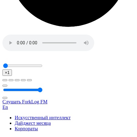
×1
Слушать ForkLog FM
En
Искусственный интеллект
Дайджест месяца
Корпораты