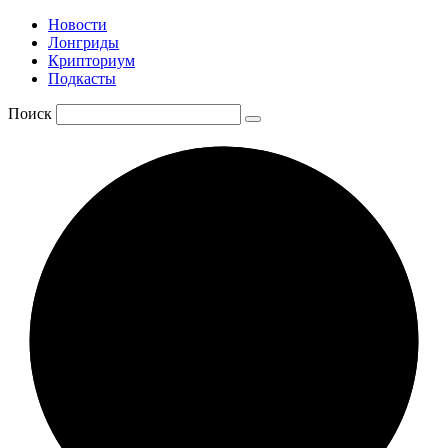
Новости
Лонгриды
Крипториум
Подкасты
Поиск