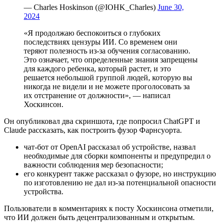
— Charles Hoskinson (@IOHK_Charles)
June 30,
2024
«Я продолжаю беспокоиться о глубоких
последствиях цензуры ИИ. Со временем они
теряют полезность из-за
обучения согласованию
.
Это означает, что определенные знания запрещены
для каждого ребенка, который растет, и это
решается небольшой группой людей, которую вы
никогда не видели и не можете проголосовать за
их отстранение от должности», — написал
Хоскинсон.
Он опубликовал два скриншота, где попросил ChatGPT и
Claude рассказать, как построить
фузор Фарнсуорта
.
чат-бот от OpenAI рассказал об устройстве, назвал
необходимые для сборки компоненты и предупредил о
важности соблюдения мер безопасности;
его конкурент также рассказал о фузоре, но инструкцию
по изготовлению не дал из-за потенциальной опасности
устройства.
Пользователи в комментариях к посту Хоскинсона отметили,
что ИИ должен быть децентрализованным и открытым.