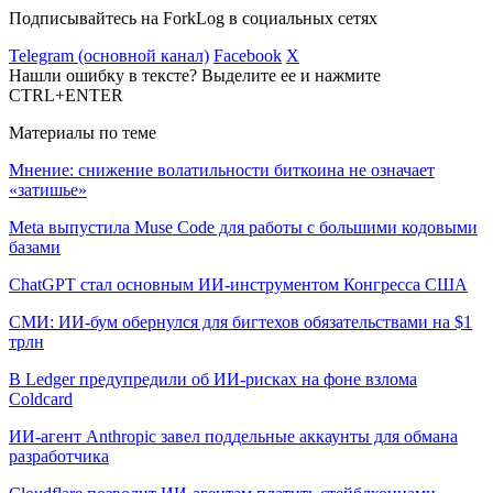
Подписывайтесь на ForkLog в социальных сетях
Telegram (основной канал)
Facebook
X
Нашли ошибку в тексте? Выделите ее и нажмите
CTRL+ENTER
Материалы по теме
Мнение: снижение волатильности биткоина не означает
«затишье»
Meta выпустила Muse Code для работы с большими кодовыми
базами
ChatGPT стал основным ИИ-инструментом Конгресса США
СМИ: ИИ-бум обернулся для бигтехов обязательствами на $1
трлн
В Ledger предупредили об ИИ-рисках на фоне взлома
Coldcard
ИИ-агент Anthropic завел поддельные аккаунты для обмана
разработчика