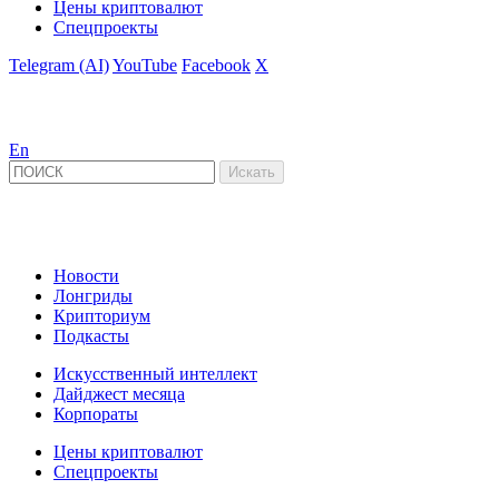
Цены криптовалют
Спецпроекты
Telegram (AI)
YouTube
Facebook
X
En
Новости
Лонгриды
Крипториум
Подкасты
Искусственный интеллект
Дайджест месяца
Корпораты
Цены криптовалют
Спецпроекты