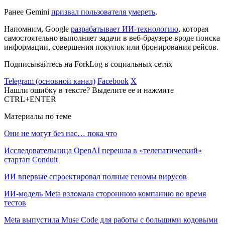
Ранее Gemini
призвал пользователя умереть
.
Напомним, Google
разрабатывает ИИ-технологию
, которая
самостоятельно выполняет задачи в веб-браузере вроде поиска
информации, совершения покупок или бронирования рейсов.
Подписывайтесь на ForkLog в социальных сетях
Telegram (основной канал)
Facebook
X
Нашли ошибку в тексте? Выделите ее и нажмите
CTRL+ENTER
Материалы по теме
Они не могут без нас… пока что
Исследовательница OpenAI перешла в «телепатический»
стартап Conduit
ИИ впервые спроектировал полные геномы вирусов
ИИ-модель Meta взломала стороннюю компанию во время
тестов
Meta выпустила Muse Code для работы с большими кодовыми