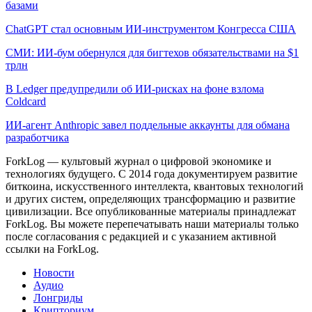
базами
ChatGPT стал основным ИИ-инструментом Конгресса США
СМИ: ИИ-бум обернулся для бигтехов обязательствами на $1
трлн
В Ledger предупредили об ИИ-рисках на фоне взлома
Coldcard
ИИ-агент Anthropic завел поддельные аккаунты для обмана
разработчика
ForkLog — культовый журнал о цифровой экономике и
технологиях будущего. С 2014 года документируем развитие
биткоина, искусственного интеллекта, квантовых технологий
и других систем, определяющих трансформацию и развитие
цивилизации.
Все опубликованные материалы принадлежат
ForkLog. Вы можете перепечатывать наши материалы только
после согласования с редакцией и с указанием активной
ссылки на ForkLog.
Новости
Аудио
Лонгриды
Крипториум