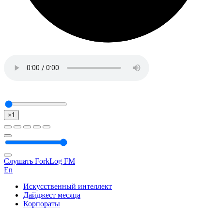
×1
Слушать ForkLog FM
En
Искусственный интеллект
Дайджест месяца
Корпораты