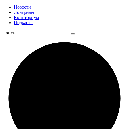
Новости
Лонгриды
Крипториум
Подкасты
Поиск