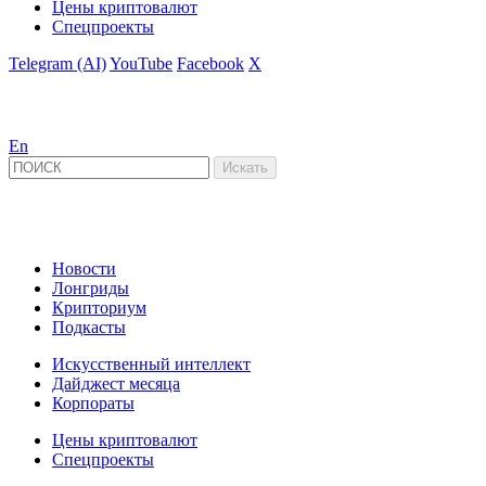
Цены криптовалют
Спецпроекты
Telegram (AI)
YouTube
Facebook
X
En
Новости
Лонгриды
Крипториум
Подкасты
Искусственный интеллект
Дайджест месяца
Корпораты
Цены криптовалют
Спецпроекты