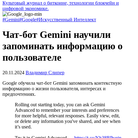
Культовый журнал о биткоине, технологии блокчейн и
цифровой экономике.
#Gemini
#Google
#Искусственный Интеллект
Чат-бот Gemini научили
запоминать информацию о
пользователе
20.11.2024
Владимир Слипер
Google обучила чат-бот Gemini запоминать контекстную
информацию о жизни пользователя, интересах и
предпочтениях.
Rolling out starting today, you can ask Gemini
Advanced to remember your interests and preferences
for more helpful, relevant responses. Easily view, edit,
or delete any information you've shared, and see when
it’s used.
Try it in Gemini Advanced →
https://t.co/Yh38BPvqjp