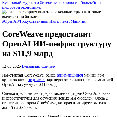
Культовый журнал о биткоине, технологии блокчейн и
цифровой экономике.
#OpenAI
#Искусственный Интеллект
#Майнинг
CoreWeave предоставит
OpenAI ИИ-инфраструктуру
на $11,9 млрд
12.03.2025
Владимир Слипер
ИИ-стартап CoreWeave, ранее
занимавшийся
майнингом
криптовалют,
подписал
партнерское соглашение с компанией
OpenAI на сумму до $11,9 млрд.
Сделка предполагает предоставление фирме Сэма Альтмана
инфраструктуры для обучения новых ИИ-моделей. OpenAI
станет инвестором CoreWeave, которая планирует выпуск
акций на $350 млн.
«Сотрудничество с OpenAI по новому контракту