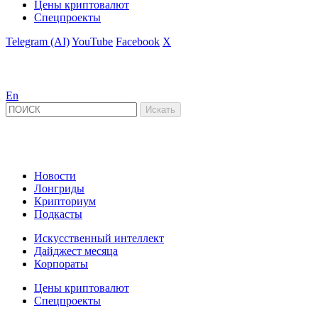
Цены криптовалют
Спецпроекты
Telegram (AI)
YouTube
Facebook
X
En
Новости
Лонгриды
Крипториум
Подкасты
Искусственный интеллект
Дайджест месяца
Корпораты
Цены криптовалют
Спецпроекты