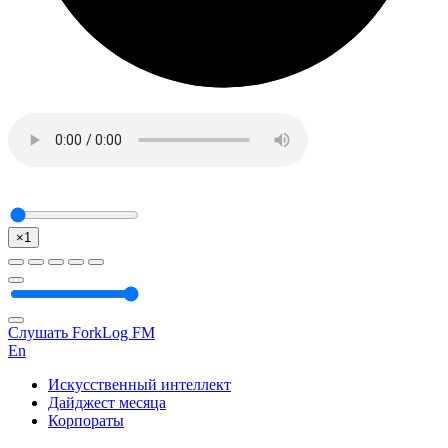
×1
Слушать ForkLog FM
En
Искусственный интеллект
Дайджест месяца
Корпораты