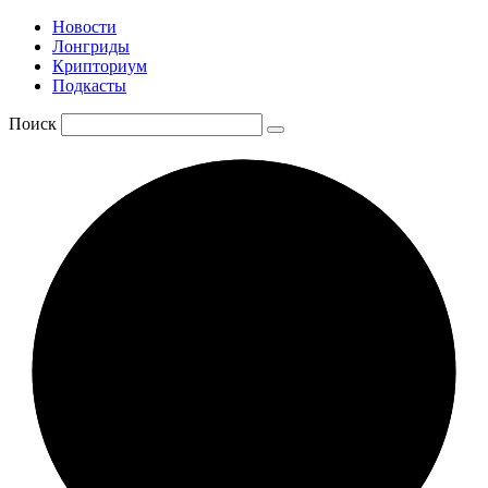
Новости
Лонгриды
Крипториум
Подкасты
Поиск