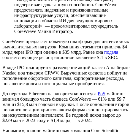
подчеркивает доказанную способность CoreWeave
предоставлять надежные и производительные
инфраструктурные услуги, обеспечивающие
инновации в области ИИ для ведущих мировых
лабораторий», — прокомментировал соучредитель
CoreWeave Майкл Интратор.
CoreWeave предлагает облачную платформу для интенсивных
вычислительных нагрузок. Компания стремится привлечь $4
млрд через
IPO
при оценке в $35 млрд. Ранее она
подала
соответствующее регистрационное заявление S-1 в
SEC
.
В ходе IPO планируется размещение акций класса А на бирже
Nasdaq под тикером CRWV. Вырученные средства пойдут на
пополнение оборотного капитала, корпоративные расходы,
погашение долга и потенциальные приобретения.
До перехода Ethereum на алгоритм консенсуса
PoS
майнинг
занимал большую часть бизнеса CoreWeave — 61% или $9,7
млн из $15,8 млн годовой выручки. После обновления второй
по капитализации криптовалюты фирма сконцентрировалась
на искусственном интеллекте. Ее годовой доход вырос до
$229 млн в 2023 году и $1,9 млрд — в 2024.
Напомним, в июне майнинговая компания Core Scientific