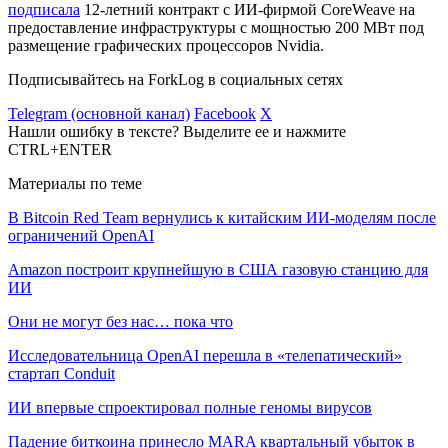
подписала
12-летний контракт с ИИ-фирмой CoreWeave на
предоставление инфраструктуры с мощностью 200 МВт под
размещение графических процессоров Nvidia.
Подписывайтесь на ForkLog в социальных сетях
Telegram (основной канал)
Facebook
X
Нашли ошибку в тексте? Выделите ее и нажмите
CTRL+ENTER
Материалы по теме
В Bitcoin Red Team вернулись к китайским ИИ-моделям после
ограничений OpenAI
Amazon построит крупнейшую в США газовую станцию для
ИИ
Они не могут без нас… пока что
Исследовательница OpenAI перешла в «телепатический»
стартап Conduit
ИИ впервые спроектировал полные геномы вирусов
Падение биткоина принесло MARA квартальный убыток в