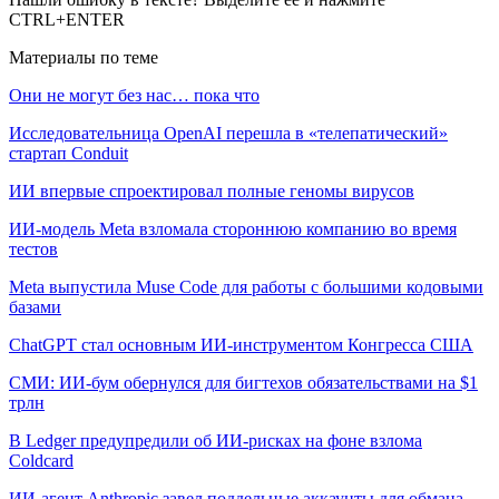
CTRL+ENTER
Материалы по теме
Они не могут без нас… пока что
Исследовательница OpenAI перешла в «телепатический»
стартап Conduit
ИИ впервые спроектировал полные геномы вирусов
ИИ-модель Meta взломала стороннюю компанию во время
тестов
Meta выпустила Muse Code для работы с большими кодовыми
базами
ChatGPT стал основным ИИ-инструментом Конгресса США
СМИ: ИИ-бум обернулся для бигтехов обязательствами на $1
трлн
В Ledger предупредили об ИИ-рисках на фоне взлома
Coldcard
ИИ-агент Anthropic завел поддельные аккаунты для обмана