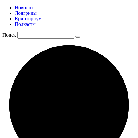
Новости
Лонгриды
Крипториум
Подкасты
Поиск