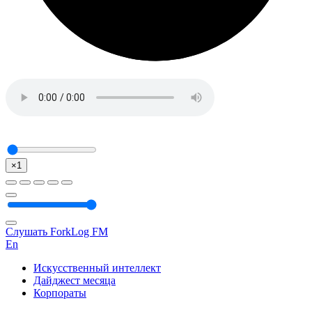
×1
Слушать ForkLog FM
En
Искусственный интеллект
Дайджест месяца
Корпораты