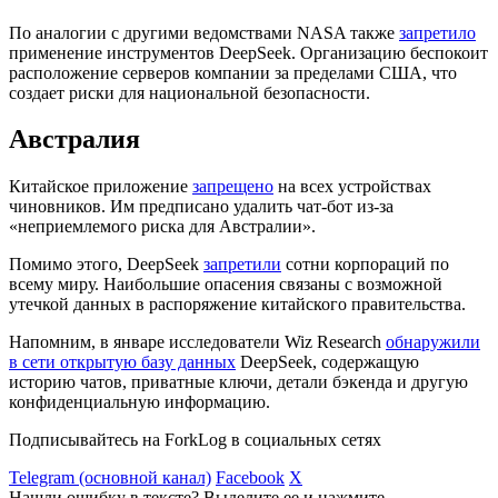
По аналогии с другими ведомствами NASA также
запретило
применение инструментов DeepSeek. Организацию беспокоит
расположение серверов компании за пределами США, что
создает риски для национальной безопасности.
Австралия
Китайское приложение
запрещено
на всех устройствах
чиновников. Им предписано удалить чат-бот из-за
«неприемлемого риска для Австралии».
Помимо этого, DeepSeek
запретили
сотни корпораций по
всему миру. Наибольшие опасения связаны с возможной
утечкой данных в распоряжение китайского правительства.
Напомним, в январе исследователи Wiz Research
обнаружили
в сети открытую базу данных
DeepSeek, содержащую
историю чатов, приватные ключи, детали бэкенда и другую
конфиденциальную информацию.
Подписывайтесь на ForkLog в социальных сетях
Telegram (основной канал)
Facebook
X
Нашли ошибку в тексте? Выделите ее и нажмите