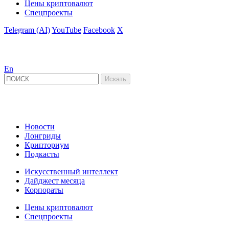
Цены криптовалют
Спецпроекты
Telegram (AI)
YouTube
Facebook
X
En
Новости
Лонгриды
Крипториум
Подкасты
Искусственный интеллект
Дайджест месяца
Корпораты
Цены криптовалют
Спецпроекты