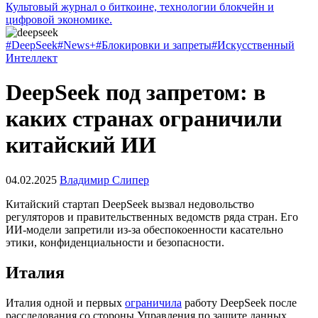
Культовый журнал о биткоине, технологии блокчейн и
цифровой экономике.
#DeepSeek
#News+
#Блокировки и запреты
#Искусственный
Интеллект
DeepSeek под запретом: в
каких странах ограничили
китайский ИИ
04.02.2025
Владимир Слипер
Китайский стартап DeepSeek вызвал недовольство
регуляторов и правительственных ведомств ряда стран. Его
ИИ-модели запретили из-за обеспокоенности касательно
этики, конфиденциальности и безопасности.
Италия
Италия одной и первых
ограничила
работу DeepSeek после
расследования со стороны Управления по защите данных.