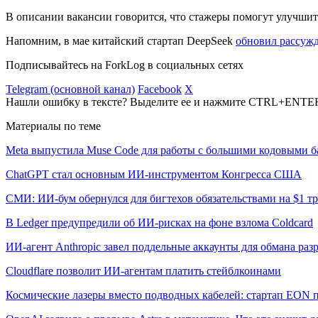
В описании вакансии говорится, что стажеры помогут улучши
Напомним, в мае китайский стартап DeepSeek
обновил рассуж
Подписывайтесь на ForkLog в социальных сетях
Telegram (основной канал)
Facebook
X
Нашли ошибку в тексте? Выделите ее и нажмите CTRL+ENTE
Материалы по теме
Meta выпустила Muse Code для работы с большими кодовыми б
ChatGPT стал основным ИИ-инструментом Конгресса США
СМИ: ИИ-бум обернулся для бигтехов обязательствами на $1 т
В Ledger предупредили об ИИ-рисках на фоне взлома Coldcard
ИИ-агент Anthropic завел поддельные аккаунты для обмана раз
Cloudflare позволит ИИ-агентам платить стейблкоинами
Космические лазеры вместо подводных кабелей: стартап EON 