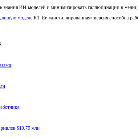
ть знания ИИ-моделей и минимизировать галлюцинации в медиц
дающую модель
R1. Ее «дистиллированная» версия способна рабо
R
азами
рлн
работчика
привлек $10,75 млн