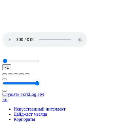
×1
Слушать ForkLog FM
En
Искусственный интеллект
Дайджест месяца
Корпораты