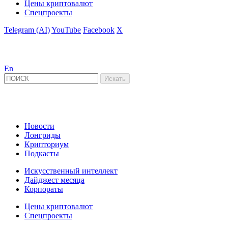
Цены криптовалют
Спецпроекты
Telegram (AI)
YouTube
Facebook
X
En
Новости
Лонгриды
Крипториум
Подкасты
Искусственный интеллект
Дайджест месяца
Корпораты
Цены криптовалют
Спецпроекты