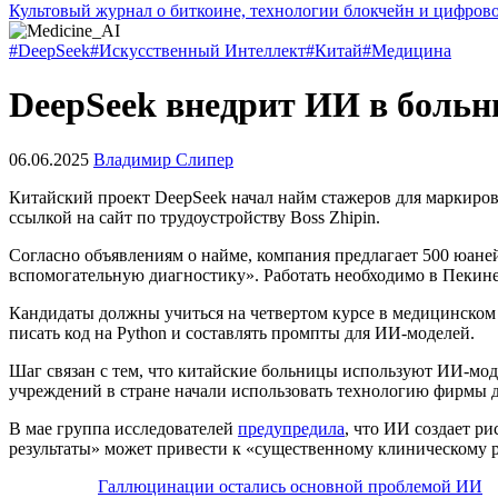
Культовый журнал о биткоине, технологии блокчейн и цифров
#DeepSeek
#Искусственный Интеллект
#Китай
#Медицина
DeepSeek внедрит ИИ в боль
06.06.2025
Владимир Слипер
Китайский проект DeepSeek начал найм стажеров для маркиро
ссылкой на сайт по трудоустройству Boss Zhipin.
Согласно объявлениям о найме, компания предлагает 500 юаней
вспомогательную диагностику». Работать необходимо в Пекин
Кандидаты должны учиться на четвертом курсе в медицинском
писать код на Python и составлять промпты для ИИ-моделей.
Шаг связан с тем, что китайские больницы используют ИИ-мод
учреждений в стране начали использовать технологию фирмы 
В мае группа исследователей
предупредила
, что ИИ создает р
результаты» может привести к «существенному клиническому 
Галлюцинации остались основной проблемой ИИ