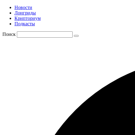
Новости
Лонгриды
Крипториум
Подкасты
Поиск