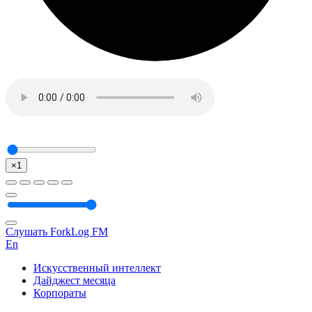
×1
Слушать ForkLog FM
En
Искусственный интеллект
Дайджест месяца
Корпораты