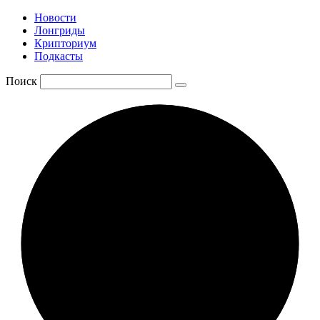
Новости
Лонгриды
Крипториум
Подкасты
Поиск