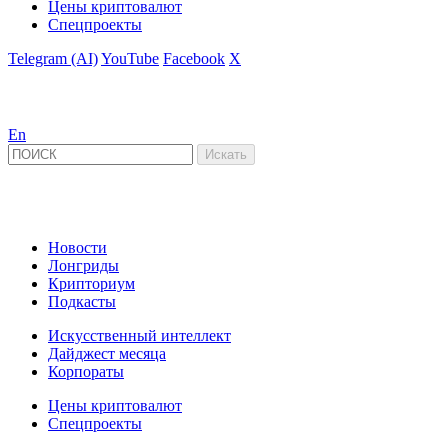
Цены криптовалют
Спецпроекты
Telegram (AI)
YouTube
Facebook
X
En
Новости
Лонгриды
Крипториум
Подкасты
Искусственный интеллект
Дайджест месяца
Корпораты
Цены криптовалют
Спецпроекты