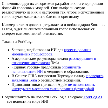
С помощью других алгоритмов разработчики сгенерировали
более 40 голосовых моделей. Они выбрали самую
реалистичную из них и настроили так, чтобы искусственный
голос звучал максимально близко к оригиналу.
Килмер остался доволен результатом и поблагодарил Sonantic.
О том, будет ли синтезированный голос использоваться
актером или компанией, неизвестно.
Также на ForkLog:
Samsung задействовала ИИ для
проектирования
мобильных процессоров
.
Американские регуляторы начали
расследование в
отношении автопилота
Tesla.
«Единая Россия» предложила
ограничить
использование ИИ
в медицине и образовании.
В Сенате США попросили Торговую палату
проверить
заявления Tesla
о беспилотном вождении.
Правозащитники призвали Apple
не использовать
инструмент массового сканирования фотографий
.
Подписывайтесь на новости ForkLog в Telegram:
ForkLog AI
— все новости из мира ИИ!