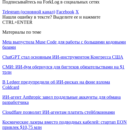
Подписывайтесь на ForkLog в социальных сетях
Telegram (основной канал)
Facebook
X
Нашли ошибку в тексте? Выделите ее и нажмите
CTRL+ENTER
Материалы по теме
Meta выпустила Muse Code для работы с большими кодовыми
базами
ChatGPT стал основным ИИ-инструментом Конгресса США
СМИ: ИИ-бум обернулся для бигтехов обязательствами на $1
трлн
В Ledger предупредили об ИИ-рисках на фоне взлома
Coldcard
ИИ-агент Anthropic завел поддельные аккаунты для обмана
разработчика
Cloudflare позволит ИИ-агентам платить стейблкоинами
Космические лазеры вместо подводных кабелей: стартап EON
привлек $10,75 млн