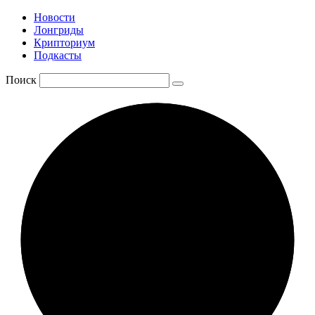
Новости
Лонгриды
Крипториум
Подкасты
Поиск