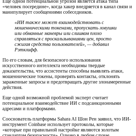
Еще одной потенциальной угрозой является атака типа
«человек посередине», когда хакер внедряется в канал связи и
манипулирует сообщениями собеседников.
«ИИ также может взаимодействовать с
мошенническими токенами, пропускать ловушки
или обманные маневры или слишком плохо
справляться с проскальзываниями цен, просто
сжигая средства пользователей», — добавил
Рэтклифф.
По его словам, для безопасного использования
искусственного интеллекта необходимы твердые
доказательства, что ассистенты способны выявлять атаки,
мошеннические токены, проверять контакты, отклонять
зараженные запросы и предотвращать другие злонамеренные
действия.
Еще одной возможной проблемой эксперт считает
потенциальное взаимодействие ИИ с подсанкционными
адресами и платформами.
Сооснователь платформы Sahara AI Шон Рен заявил, что ИИ-
инструмент Coinbase использует протоколы, которые
«которые при правильной настройке являются золотым
стандартом безопасности». Однако в любом случае