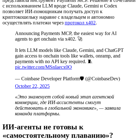
представила инструмент Payments MCP. Решение в сочетании
с использованием
LLM
вроде Claude, Gemini и Codex
позволяет ИИ-помощникам получать доступ к
криптокошельку наравне с владельцем и автономно
осуществлять платежи через
протокол x402
.
Announcing Payments MCP, the easiest way for AI
agents to get onchain via x402. 🚀
It lets LLM models like Claude, Gemini, and ChatGPT
gain access to onchain tools like wallets, onramp, and
payments with no API key required. 🧵
pic.twitter.com/MSnIaecx0O
— Coinbase Developer Platform🛡️ (@CoinbaseDev)
October 22, 2025
«Это знаменует собой новый этап агентской
коммерции, где ИИ-ассистенты смогут
действовать в глобальной экономике», — заявила
команда платформы.
ИИ-агенты не готовы к
«самостоятельному плаванию»?