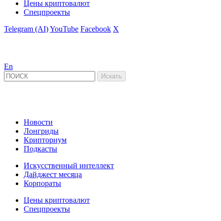
Цены криптовалют
Спецпроекты
Telegram (AI)
YouTube
Facebook
X
En
Новости
Лонгриды
Крипториум
Подкасты
Искусственный интеллект
Дайджест месяца
Корпораты
Цены криптовалют
Спецпроекты