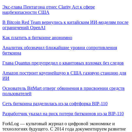
Экс-глава Пентагона отнес Clarity Act к сфере
нацбезопасности США
В Bitcoin Red Team вернулись к китайским ИИ-моделям после
ограничений OpenAI
Как платить в биткоине анонимно
Аналитик обозначил ближайшие уровни сопротивления
биткоина
Глава Quantus предупредил о квантовых взломах без следов
Amazon построит крупнейшую в США газовую станцию для
ИИ
Основатель BitMart отверг обвинения в присвоении средств
пользователей
Сеть биткоина разделилась из-за софтфорка BIP-110
Разработчик указал на риск потери биткоинов из-за BIP-110
ForkLog — культовый журнал о цифровой экономике и
технологиях будущего. С 2014 года документируем развитие