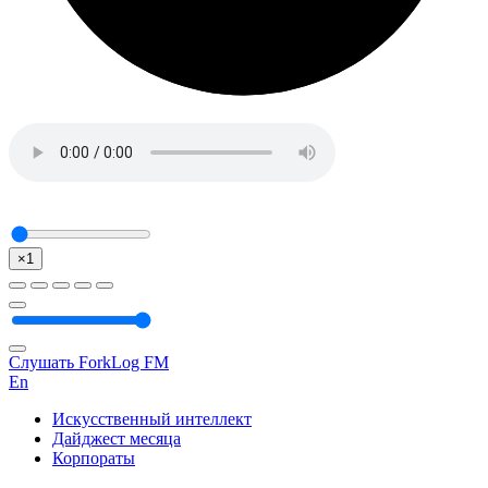
×1
Слушать ForkLog FM
En
Искусственный интеллект
Дайджест месяца
Корпораты