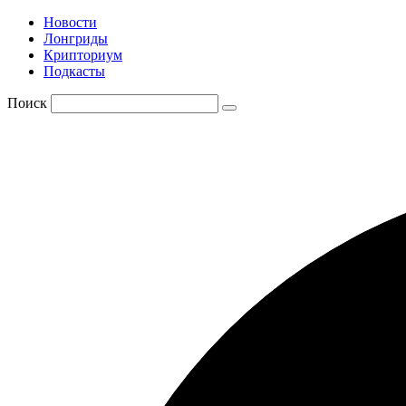
Новости
Лонгриды
Крипториум
Подкасты
Поиск