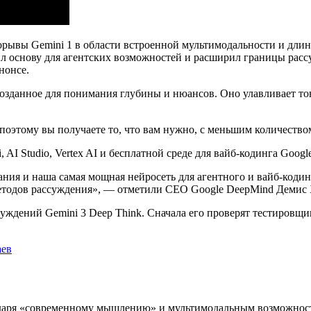
рывы Gemini 1 в области встроенной мультимодальности и длин
л основу для агентских возможностей и расширил границы рассу
нонсе.
озданное для понимания глубины и нюансов. Оно улавливает тон
поэтому вы получаете то, что вам нужно, с меньшим количеством
I Studio, Vertex AI и бесплатной среде для вайб-кодинга Google 
ния и наша самая мощная нейросеть для агентного и вайб-кодин
етодов рассуждения», — отметили CEO Google DeepMind Демис Х
дений Gemini 3 Deep Think. Сначала его проверят тестировщики
аев
одаря «современному мышлению» и мультимодальным возможностя