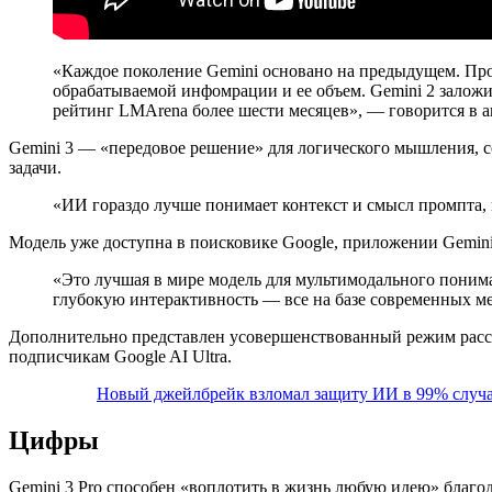
«Каждое поколение Gemini основано на предыдущем. Про
обрабатываемой инфомрации и ее объем. Gemini 2 заложи
рейтинг LMArena более шести месяцев», — говорится в а
Gemini 3 — «передовое решение» для логического мышления, с
задачи.
«ИИ гораздо лучше понимает контекст и смысл промпта, 
Модель уже доступна в поисковике Google, приложении Gemini, A
«Это лучшая в мире модель для мультимодального понима
глубокую интерактивность — все на базе современных м
Дополнительно представлен усовершенствованный режим рассуж
подписчикам Google AI Ultra.
Новый джейлбрейк взломал защиту ИИ в 99% случ
Цифры
Gemini 3 Pro способен «воплотить в жизнь любую идею» благ