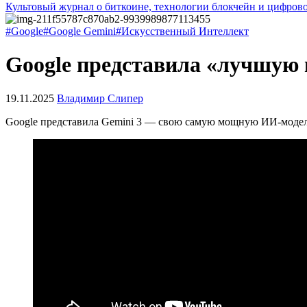
Культовый журнал о биткоине, технологии блокчейн и цифров
#Google
#Google Gemini
#Искусственный Интеллект
Google представила «лучшую 
19.11.2025
Владимир Слипер
Google представила Gemini 3 — свою самую мощную ИИ-модель