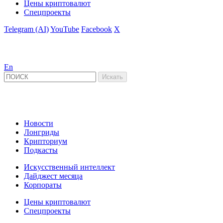
Цены криптовалют
Спецпроекты
Telegram (AI)
YouTube
Facebook
X
En
Новости
Лонгриды
Крипториум
Подкасты
Искусственный интеллект
Дайджест месяца
Корпораты
Цены криптовалют
Спецпроекты