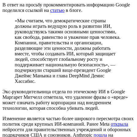
В ответ на просьбу прокомментировать информацию Google
поделился ссылкой на
статью
в блоге.
«Мы считаем, что демократические страны
должны играть ведущую роль в развитии ИИ,
руководствуясь такими основными ценностями,
как свобода, равенство и уважение прав человека.
Компании, правительства и организации,
разделяющие эти ценности, должны работать
вместе, чтобы создавать ИИ, который защищает
людей, способствует глобальному росту и
поддерживает национальную безопасность», —
подчеркнули старший вице-президент Google
Джеймс Маньика и глава DeepMind Демис
Хассабис.
Экс-руководительница отдела по этическому ИИ в Google
Маргарет Митчелл отметила, что удаление фразы о «вреде»
может означать работу корпорации над внедрением
технологии, которая способна убивать людей.
Изменение является частью более широкого пересмотра своих
политик среди крупных ИИ-компаний. Ранее Meta
открыла
нейросети для правительственных учреждений и оборонных
подрядчиков США и союзников. Anthropic
пошла
на