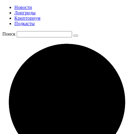
Новости
Лонгриды
Крипториум
Подкасты
Поиск