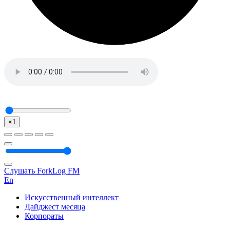
×1
Слушать ForkLog FM
En
Искусственный интеллект
Дайджест месяца
Корпораты