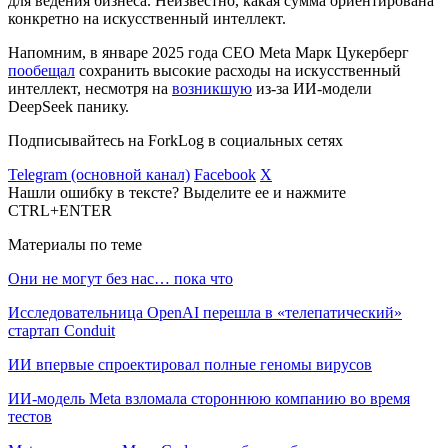
для ведения бизнеса. Неизвестно, какая сумма ориентирована
конкретно на искусственный интеллект.
Напомним, в январе 2025 года CEO Meta Марк Цукерберг
пообещал
сохранить высокие расходы на искусственный
интеллект, несмотря на
возникшую
из-за ИИ-модели
DeepSeek панику.
Подписывайтесь на ForkLog в социальных сетях
Telegram (основной канал)
Facebook
X
Нашли ошибку в тексте? Выделите ее и нажмите
CTRL+ENTER
Материалы по теме
Они не могут без нас… пока что
Исследовательница OpenAI перешла в «телепатический»
стартап Conduit
ИИ впервые спроектировал полные геномы вирусов
ИИ-модель Meta взломала стороннюю компанию во время
тестов