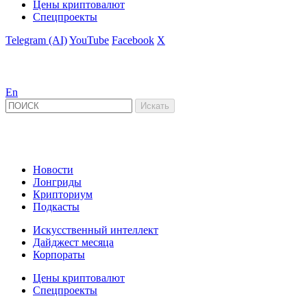
Цены криптовалют
Спецпроекты
Telegram (AI)
YouTube
Facebook
X
En
Новости
Лонгриды
Крипториум
Подкасты
Искусственный интеллект
Дайджест месяца
Корпораты
Цены криптовалют
Спецпроекты