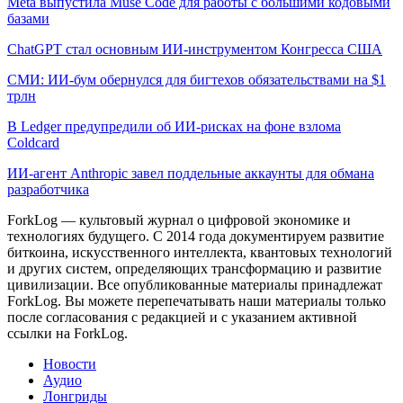
Meta выпустила Muse Code для работы с большими кодовыми
базами
ChatGPT стал основным ИИ-инструментом Конгресса США
СМИ: ИИ-бум обернулся для бигтехов обязательствами на $1
трлн
В Ledger предупредили об ИИ-рисках на фоне взлома
Coldcard
ИИ-агент Anthropic завел поддельные аккаунты для обмана
разработчика
ForkLog — культовый журнал о цифровой экономике и
технологиях будущего. С 2014 года документируем развитие
биткоина, искусственного интеллекта, квантовых технологий
и других систем, определяющих трансформацию и развитие
цивилизации.
Все опубликованные материалы принадлежат
ForkLog. Вы можете перепечатывать наши материалы только
после согласования с редакцией и с указанием активной
ссылки на ForkLog.
Новости
Аудио
Лонгриды