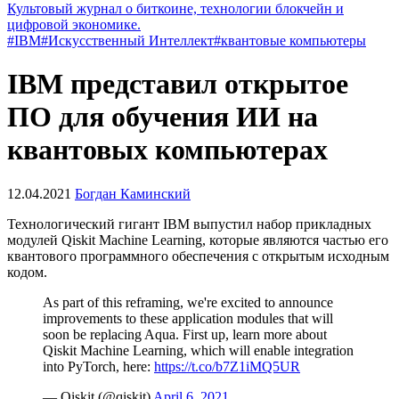
Культовый журнал о биткоине, технологии блокчейн и
цифровой экономике.
#IBM
#Искусственный Интеллект
#квантовые компьютеры
IBM представил открытое
ПО для обучения ИИ на
квантовых компьютерах
12.04.2021
Богдан Каминский
Технологический гигант IBM выпустил набор прикладных
модулей Qiskit Machine Learning, которые являются частью его
квантового программного обеспечения с открытым исходным
кодом.
As part of this reframing, we're excited to announce
improvements to these application modules that will
soon be replacing Aqua. First up, learn more about
Qiskit Machine Learning, which will enable integration
into PyTorch, here:
https://t.co/b7Z1iMQ5UR
— Qiskit (@qiskit)
April 6, 2021