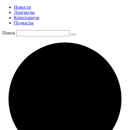
Новости
Лонгриды
Крипториум
Подкасты
Поиск