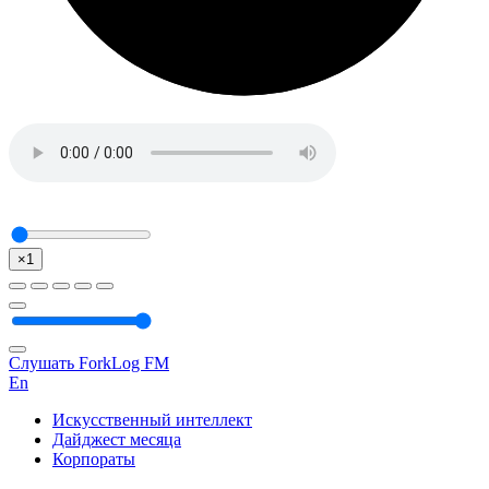
×1
Слушать ForkLog FM
En
Искусственный интеллект
Дайджест месяца
Корпораты