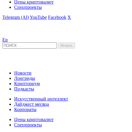
Цены криптовалют
Спецпроекты
Telegram (AI)
YouTube
Facebook
X
En
Новости
Лонгриды
Крипториум
Подкасты
Искусственный интеллект
Дайджест месяца
Корпораты
Цены криптовалют
Спецпроекты