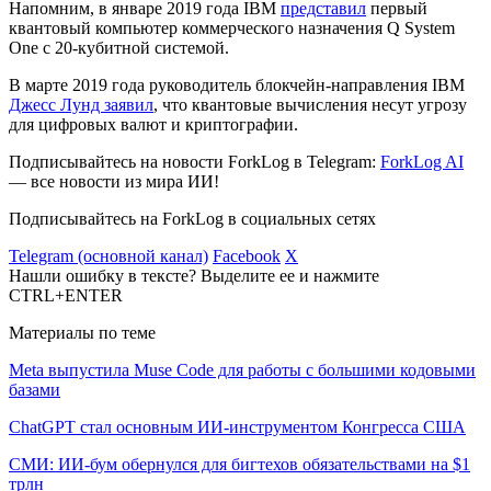
Напомним, в январе 2019 года IBM
представил
первый
квантовый компьютер коммерческого назначения Q System
One с 20-кубитной системой.
В марте 2019 года руководитель блокчейн-направления IBM
Джесс Лунд заявил
, что квантовые вычисления несут угрозу
для цифровых валют и криптографии.
Подписывайтесь на новости ForkLog в Telegram:
ForkLog AI
— все новости из мира ИИ!
Подписывайтесь на ForkLog в социальных сетях
Telegram (основной канал)
Facebook
X
Нашли ошибку в тексте? Выделите ее и нажмите
CTRL+ENTER
Материалы по теме
Meta выпустила Muse Code для работы с большими кодовыми
базами
ChatGPT стал основным ИИ-инструментом Конгресса США
СМИ: ИИ-бум обернулся для бигтехов обязательствами на $1
трлн