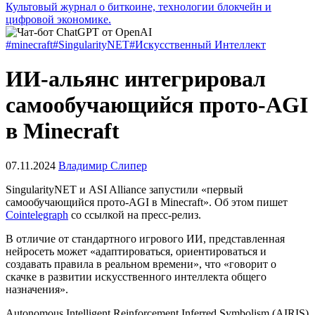
Культовый журнал о биткоине, технологии блокчейн и
цифровой экономике.
#minecraft
#SingularityNET
#Искусственный Интеллект
ИИ-альянс интегрировал
самообучающийся прото-AGI
в Minecraft
07.11.2024
Владимир Слипер
SingularityNET и ASI Alliance запустили «первый
самообучающийся прото-
AGI
в Minecraft». Об этом пишет
Cointelegraph
со ссылкой на пресс-релиз.
В отличие от стандартного игрового ИИ, представленная
нейросеть может «адаптироваться, ориентироваться и
создавать правила в реальном времени», что «говорит о
скачке в развитии искусственного интеллекта общего
назначения».
Autonomous Intelligent Reinforcement Inferred Symbolism (AIRIS)