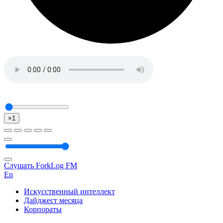
×1
Слушать ForkLog FM
En
Искусственный интеллект
Дайджест месяца
Корпораты