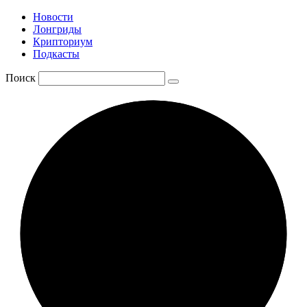
Новости
Лонгриды
Крипториум
Подкасты
Поиск