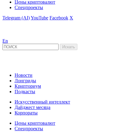
Цены криптовалют
Спецпроекты
Telegram (AI)
YouTube
Facebook
X
En
Новости
Лонгриды
Крипториум
Подкасты
Искусственный интеллект
Дайджест месяца
Корпораты
Цены криптовалют
Спецпроекты