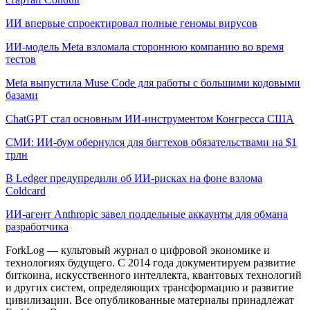
ИИ впервые спроектировал полные геномы вирусов
ИИ-модель Meta взломала стороннюю компанию во время
тестов
Meta выпустила Muse Code для работы с большими кодовыми
базами
ChatGPT стал основным ИИ-инструментом Конгресса США
СМИ: ИИ-бум обернулся для бигтехов обязательствами на $1
трлн
В Ledger предупредили об ИИ-рисках на фоне взлома
Coldcard
ИИ-агент Anthropic завел поддельные аккаунты для обмана
разработчика
ForkLog — культовый журнал о цифровой экономике и
технологиях будущего. С 2014 года документируем развитие
биткоина, искусственного интеллекта, квантовых технологий
и других систем, определяющих трансформацию и развитие
цивилизации.
Все опубликованные материалы принадлежат