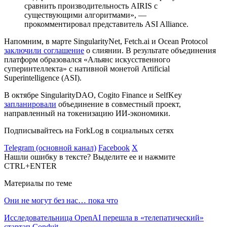
сравнить производительность AIRIS с
существующими алгоритмами», —
прокомментировал представитель ASI Alliance.
Напомним, в марте SingularityNet, Fetch.ai и Ocean Protocol
заключили соглашение
о слиянии. В результате объединения
платформ образовался «Альянс искусственного
суперинтеллекта» с нативной монетой Artificial
Superintelligence (ASI).
В октябре SingularityDAO, Cogito Finance и SelfKey
запланировали
объединение в совместный проект,
направленный на токенизацию ИИ-экономики.
Подписывайтесь на ForkLog в социальных сетях
Telegram (основной канал)
Facebook
X
Нашли ошибку в тексте? Выделите ее и нажмите
CTRL+ENTER
Материалы по теме
Они не могут без нас… пока что
Исследовательница OpenAI перешла в «телепатический»
стартап Conduit