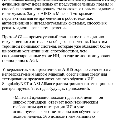
функционирует независимо от предустановленных правил и
способна эволюционировать, сталкиваясь с новыми задачами
и стимулами. Запуск AIRIS в Minecraft «открывает
перспективы для ее применения в робототехнике,
автоматизации и интеллектуальных системах, способных
решать задачи в реальном времени».
Прото-AGI — промежуточный этап на пути к созданию
искусственного интеллекта общего назначения. Под этим
термином понимают системы, которые уже обладают более
широкими когнитивными способностями, чем
специализированные узкие ИИ, но еще не достигли уровня
полноценного AGI.
Утверждается, что практичность AIRIS хорошо сочетается с
непредсказуемым миром Minecraft, обеспечивая среду для
тестирования пределов автономного обучения ИИ.
SingularityNET и ASI Alliance рассматривают интеграцию как
контролируемый тест для будущих приложений.
«Minecraft идеально подходит для этой цели — он
широко популярен, отвечает всем техническим
требованиям для интеграции ИИ и уже
используется в качестве эталона для
обучения с
подкреплением
. Это позволит нам напрямую