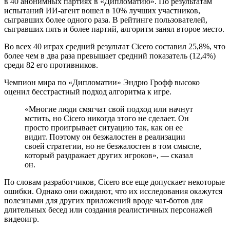
в 40 анонимных партиях в «Дипломатию». По результатам
испытаний ИИ-агент вошел в 10% лучших участников,
сыгравших более одного раза. В рейтинге пользователей,
сыгравших пять и более партий, алгоритм занял второе место.
Во всех 40 играх средний результат Cicero составил 25,8%, что
более чем в два раза превышает средний показатель (12,4%)
среди 82 его противников.
Чемпион мира по «Дипломатии» Эндрю Грофф высоко
оценил бесстрастный подход алгоритма к игре.
«Многие люди смягчат свой подход или начнут
мстить, но Cicero никогда этого не сделает. Он
просто проигрывает ситуацию так, как он ее
видит. Поэтому он безжалостен в реализации
своей стратегии, но не безжалостен в том смысле,
который раздражает других игроков», — сказал
он.
По словам разработчиков, Cicero все еще допускает некоторые
ошибки. Однако они ожидают, что их исследования окажутся
полезными для других приложений вроде чат-ботов для
длительных бесед или создания реалистичных персонажей
видеоигр.