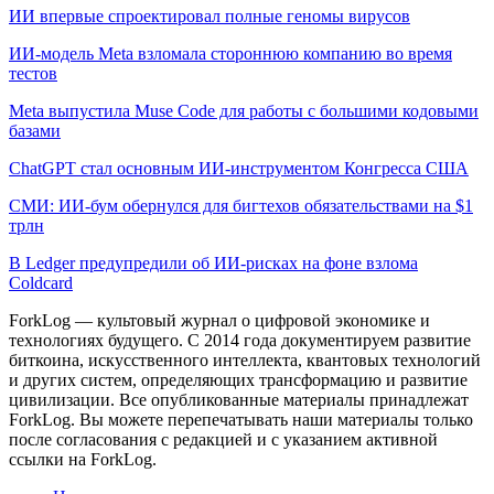
ИИ впервые спроектировал полные геномы вирусов
ИИ-модель Meta взломала стороннюю компанию во время
тестов
Meta выпустила Muse Code для работы с большими кодовыми
базами
ChatGPT стал основным ИИ-инструментом Конгресса США
СМИ: ИИ-бум обернулся для бигтехов обязательствами на $1
трлн
В Ledger предупредили об ИИ-рисках на фоне взлома
Coldcard
ForkLog — культовый журнал о цифровой экономике и
технологиях будущего. С 2014 года документируем развитие
биткоина, искусственного интеллекта, квантовых технологий
и других систем, определяющих трансформацию и развитие
цивилизации.
Все опубликованные материалы принадлежат
ForkLog. Вы можете перепечатывать наши материалы только
после согласования с редакцией и с указанием активной
ссылки на ForkLog.