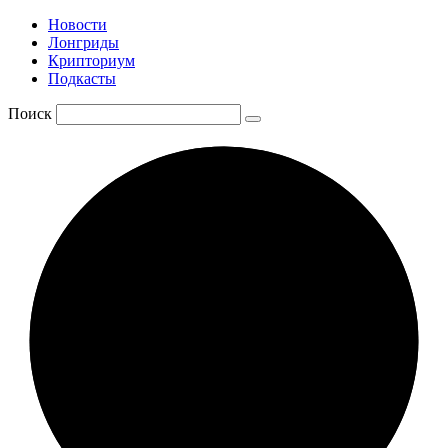
Новости
Лонгриды
Крипториум
Подкасты
Поиск