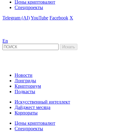
Цены криптовалют
Спецпроекты
Telegram (AI)
YouTube
Facebook
X
En
Новости
Лонгриды
Крипториум
Подкасты
Искусственный интеллект
Дайджест месяца
Корпораты
Цены криптовалют
Спецпроекты