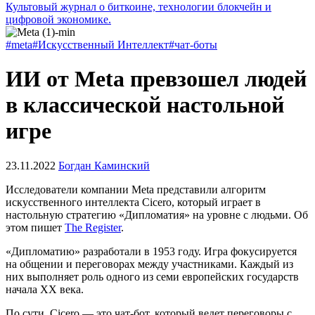
Культовый журнал о биткоине, технологии блокчейн и
цифровой экономике.
#meta
#Искусственный Интеллект
#чат-боты
ИИ от Meta превзошел людей
в классической настольной
игре
23.11.2022
Богдан Каминский
Исследователи компании Meta представили алгоритм
искусственного интеллекта Cicero, который играет в
настольную стратегию «Дипломатия» на уровне с людьми. Об
этом пишет
The Register
.
«Дипломатию» разработали в 1953 году. Игра фокусируется
на общении и переговорах между участниками. Каждый из
них выполняет роль одного из семи европейских государств
начала XX века.
По сути, Cicero — это чат-бот, который ведет переговоры с