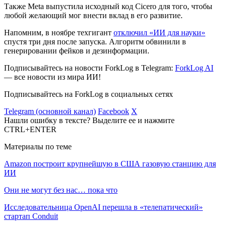
Также Meta выпустила исходный код Cicero для того, чтобы
любой желающий мог внести вклад в его развитие.
Напомним, в ноябре техгигант
отключил «ИИ для науки»
спустя три дня после запуска. Алгоритм обвинили в
генерировании фейков и дезинформации.
Подписывайтесь на новости ForkLog в Telegram:
ForkLog AI
— все новости из мира ИИ!
Подписывайтесь на ForkLog в социальных сетях
Telegram (основной канал)
Facebook
X
Нашли ошибку в тексте? Выделите ее и нажмите
CTRL+ENTER
Материалы по теме
Amazon построит крупнейшую в США газовую станцию для
ИИ
Они не могут без нас… пока что
Исследовательница OpenAI перешла в «телепатический»
стартап Conduit