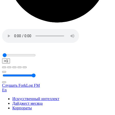
×1
Слушать ForkLog FM
En
Искусственный интеллект
Дайджест месяца
Корпораты