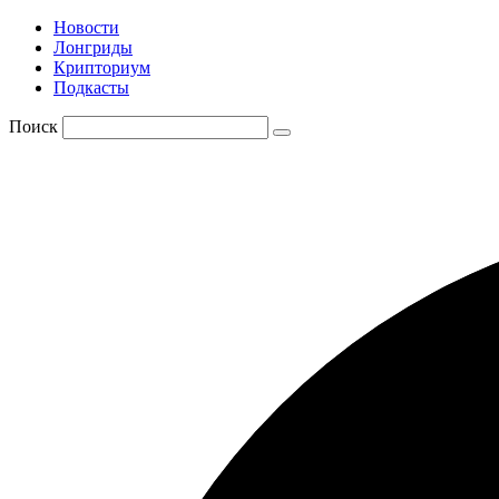
Новости
Лонгриды
Крипториум
Подкасты
Поиск