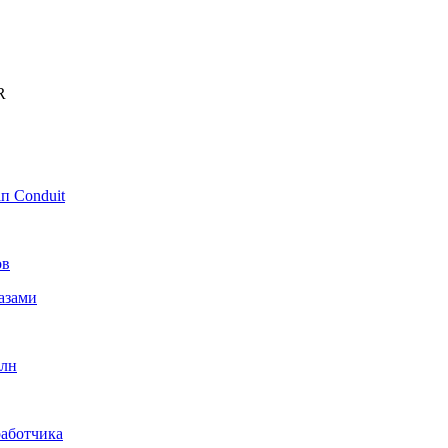
R
п Conduit
ов
азами
рлн
работчика