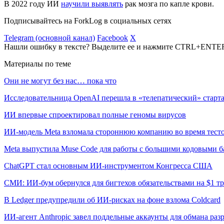
В 2022 году ИИ
научили выявлять
рак мозга по капле крови.
Подписывайтесь на ForkLog в социальных сетях
Telegram (основной канал)
Facebook
X
Нашли ошибку в тексте? Выделите ее и нажмите CTRL+ENTE
Материалы по теме
Они не могут без нас… пока что
Исследовательница OpenAI перешла в «телепатический» старта
ИИ впервые спроектировал полные геномы вирусов
ИИ-модель Meta взломала стороннюю компанию во время тест
Meta выпустила Muse Code для работы с большими кодовыми б
ChatGPT стал основным ИИ-инструментом Конгресса США
СМИ: ИИ-бум обернулся для бигтехов обязательствами на $1 т
В Ledger предупредили об ИИ-рисках на фоне взлома Coldcard
ИИ-агент Anthropic завел поддельные аккаунты для обмана раз