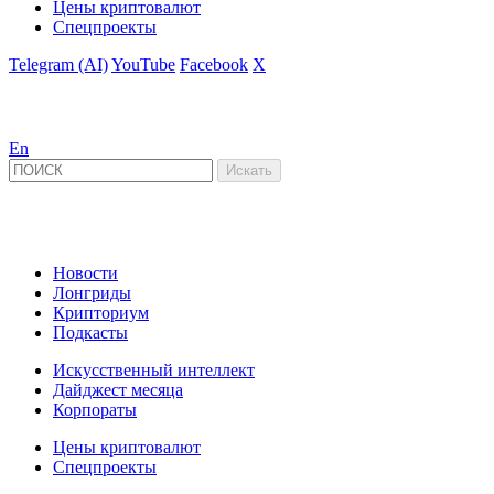
Цены криптовалют
Спецпроекты
Telegram (AI)
YouTube
Facebook
X
En
Новости
Лонгриды
Крипториум
Подкасты
Искусственный интеллект
Дайджест месяца
Корпораты
Цены криптовалют
Спецпроекты