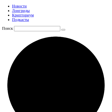
Новости
Лонгриды
Крипториум
Подкасты
Поиск