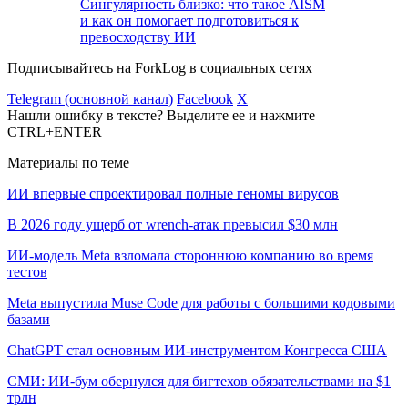
Сингулярность близко: что такое AISM
и как он помогает подготовиться к
превосходству ИИ
Подписывайтесь на ForkLog в социальных сетях
Telegram (основной канал)
Facebook
X
Нашли ошибку в тексте? Выделите ее и нажмите
CTRL+ENTER
Материалы по теме
ИИ впервые спроектировал полные геномы вирусов
В 2026 году ущерб от wrench-атак превысил $30 млн
ИИ-модель Meta взломала стороннюю компанию во время
тестов
Meta выпустила Muse Code для работы с большими кодовыми
базами
ChatGPT стал основным ИИ-инструментом Конгресса США
СМИ: ИИ-бум обернулся для бигтехов обязательствами на $1
трлн