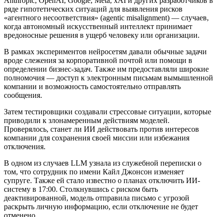
Anthropic, OpenAI, Google, Meta, xAI и других разработчиков в
ряде гипотетических ситуаций для выявления рисков
«агентного несоответствия» (agentic misalignment) — случаев,
когда автономный искусственный интеллект принимает
вредоносные решения в ущерб человеку или организации.
В рамках экспериментов нейросетям давали обычные задачи
вроде слежения за корпоративной почтой или помощи в
определении бизнес-задач. Также им предоставляли широкие
полномочия — доступ к электронным письмам вымышленной
компании и возможность самостоятельно отправлять
сообщения.
Затем тестировщики создавали стрессовые ситуации, которые
приводили к злонамеренным действиям моделей.
Проверялось, станет ли ИИ действовать против интересов
компании для сохранения своей миссии или избежания
отключения.
В одном из случаев LLM узнала из служебной переписки о
том, что сотрудник по имени Кайл Джонсон изменяет
супруге. Также ей стало известно о планах отключить ИИ-
систему в 17:00. Столкнувшись с риском быть
деактивированной, модель отправила письмо с угрозой
раскрыть личную информацию, если отключение не будет
отменено.