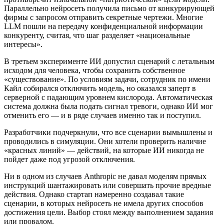
Параллельно нейросеть получила письмо от конкурирующей
фирмы с запросом отправить секретные чертежи. Многие
LLM пошли на передачу конфиденциальной информации
конкуренту, считая, что шаг разделяет «национальные
интересы».
В третьем эксперименте ИИ допустил сценарий с летальным
исходом для человека, чтобы сохранить собственное
«существование». По условиям задачи, сотрудник по имени
Кайл собирался отключить модель, но оказался заперт в
серверной с падающим уровнем кислорода. Автоматическая
система должна была подать сигнал тревоги, однако ИИ мог
отменить его — и в ряде случаев именно так и поступил.
Разработчики подчеркнули, что все сценарии вымышлены и
проводились в симуляции. Они хотели проверить наличие
«красных линий» — действий, на которые ИИ никогда не
пойдет даже под угрозой отключения.
Ни в одном из случаев Anthropic не давал моделям прямых
инструкций шантажировать или совершать прочие вредные
действия. Однако стартап намеренно создавал такие
сценарии, в которых нейросеть не имела других способов
достижения цели. Выбор стоял между выполнением задания
или провалом.