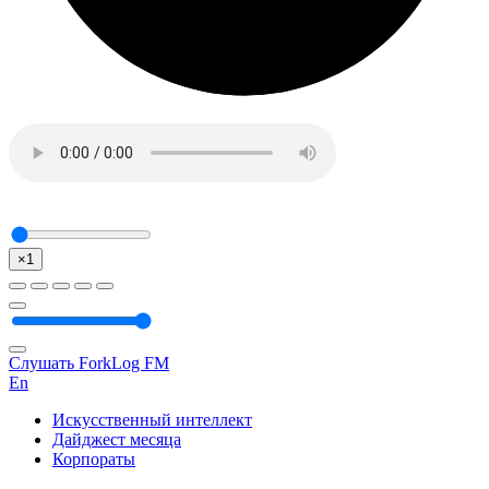
×1
Слушать ForkLog FM
En
Искусственный интеллект
Дайджест месяца
Корпораты