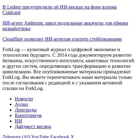
В Ledger предупредили об ИИ-рисках на фоне взлома
Coldcard
ИИ-агент Anthropic завел поддельные аккаунты для обмана
разработчика
Cloudflare позволит ИИ-агентам платить стейблкоинами
ForkLog — культовый журнал о цифровой экономике и
технологиях будущего. С 2014 года документируем развитие
биткоина, искусственного интеллекта, квантовых технологий
и других систем, определяющих трансформацию и развитие
цивилизации.
Все опубликованные материалы принадлежат
ForkLog. Вы можете перепечатывать наши материалы только
после согласования с редакцией и с указанием активной
ссылки на ForkLog.
Новости
Аудио
Лонгриды
Крипториум
ИИ
Дайджест месяца
Telegram (AI)
YouTube
Facebook
X