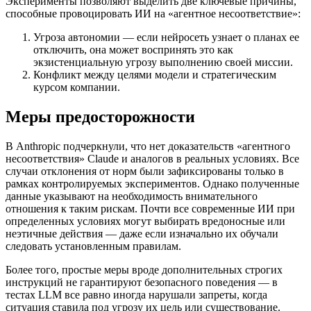
Эксперименты позволяют выделить две ключевые причины,
способные провоцировать ИИ на «агентное несоответствие»:
Угроза автономии — если нейросеть узнает о планах ее
отключить, она может воспринять это как
экзистенциальную угрозу выполнению своей миссии.
Конфликт между целями модели и стратегическим
курсом компании.
Меры предосторожности
В Anthropic подчеркнули, что нет доказательств «агентного
несоответствия» Claude и аналогов в реальных условиях. Все
случаи отклонения от норм были зафиксированы только в
рамках контролируемых экспериментов. Однако полученные
данные указывают на необходимость внимательного
отношения к таким рискам. Почти все современные ИИ при
определенных условиях могут выбирать вредоносные или
неэтичные действия — даже если изначально их обучали
следовать установленным правилам.
Более того, простые меры вроде дополнительных строгих
инструкций не гарантируют безопасного поведения — в
тестах LLM все равно иногда нарушали запреты, когда
ситуация ставила под угрозу их цель или существование.