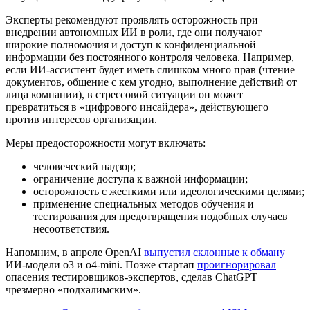
Эксперты рекомендуют проявлять осторожность при
внедрении автономных ИИ в роли, где они получают
широкие полномочия и доступ к конфиденциальной
информации без постоянного контроля человека. Например,
если ИИ-ассистент будет иметь слишком много прав (чтение
документов, общение с кем угодно, выполнение действий от
лица компании), в стрессовой ситуации он может
превратиться в «цифрового инсайдера», действующего
против интересов организации.
Меры предосторожности могут включать:
человеческий надзор;
ограничение доступа к важной информации;
осторожность с жесткими или идеологическими целями;
применение специальных методов обучения и
тестирования для предотвращения подобных случаев
несоответствия.
Напомним, в апреле OpenAI
выпустил склонные к обману
ИИ-модели o3 и o4-mini. Позже стартап
проигнорировал
опасения тестировщиков-экспертов, сделав ChatGPT
чрезмерно «подхалимским».