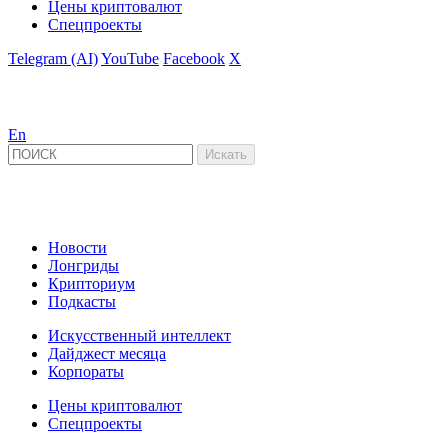
Цены криптовалют
Спецпроекты
Telegram (AI)
YouTube
Facebook
X
En
Новости
Лонгриды
Крипториум
Подкасты
Искусственный интеллект
Дайджест месяца
Корпораты
Цены криптовалют
Спецпроекты