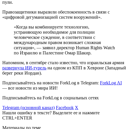
пули.
Правозащитники выразили обеспокоенность в связи с
«цифровой дегуманизацией систем вооружений».
«Когда вы комбинируете технологию,
устраняющую необходимое для полиции
человеческое суждение, в соответствии с
международным правом возникает сложная
ситуация», — заявил директор Human Rights Watch
по Израилю и Палестине Омар Шакир.
Напомним, в сентябре стало известно, что израильская армия
развернула ИИ-турель
на одном из КПП в Хевроне (Западный
берег реки Иордан).
Подписывайтесь на новости ForkLog в Telegram:
ForkLog AI
— все новости из мира ИИ!
Подписывайтесь на ForkLog в социальных сетях
Telegram (основной канал)
Facebook
X
Нашли ошибку в тексте? Выделите ее и нажмите
CTRL+ENTER
Материалы по теме