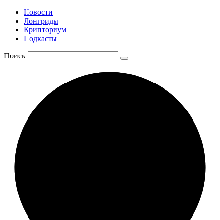
Новости
Лонгриды
Крипториум
Подкасты
Поиск