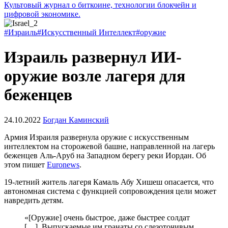
Культовый журнал о биткоине, технологии блокчейн и
цифровой экономике.
#Израиль
#Искусственный Интеллект
#оружие
Израиль развернул ИИ-
оружие возле лагеря для
беженцев
24.10.2022
Богдан Каминский
Армия Израиля развернула оружие с искусственным
интеллектом на сторожевой башне, направленной на лагерь
беженцев Аль-Аруб на Западном берегу реки Иордан. Об
этом пишет
Euronews
.
19-летний житель лагеря Камаль Абу Хишеш опасается, что
автономная система с функцией сопровождения цели может
навредить детям.
«[Оружие] очень быстрое, даже быстрее солдат
[…]. Выпускаемые им гранаты со слезоточивым