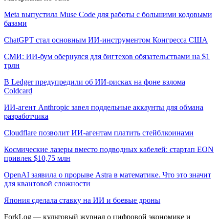
Meta выпустила Muse Code для работы с большими кодовыми
базами
ChatGPT стал основным ИИ-инструментом Конгресса США
СМИ: ИИ-бум обернулся для бигтехов обязательствами на $1
трлн
В Ledger предупредили об ИИ-рисках на фоне взлома
Coldcard
ИИ-агент Anthropic завел поддельные аккаунты для обмана
разработчика
Cloudflare позволит ИИ-агентам платить стейблкоинами
Космические лазеры вместо подводных кабелей: стартап EON
привлек $10,75 млн
OpenAI заявила о прорыве Astra в математике. Что это значит
для квантовой сложности
Япония сделала ставку на ИИ и боевые дроны
ForkLog — культовый журнал о цифровой экономике и