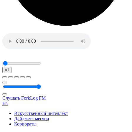
×1
Слушать ForkLog FM
En
Искусственный интеллект
Дайджест месяца
Корпораты